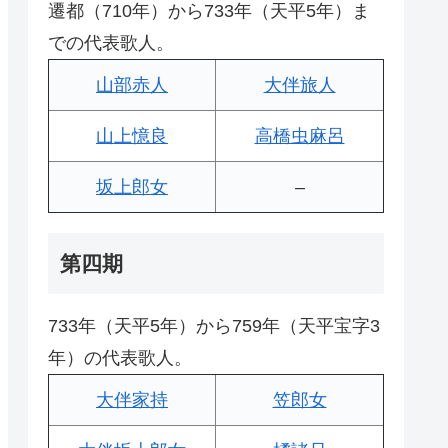
遷都（710年）から733年（天平5年）ま
での代表歌人。
山部赤人
大伴旅人
山上憶良
高橋虫麻呂
坂上郎女
–
第四期
733年（天平5年）から759年（天平宝字3
年）の代表歌人。
大伴家持
笠郎女