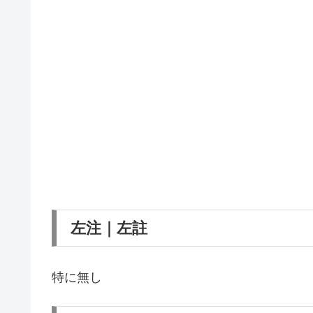
左注｜左註
特に無し