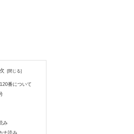
次
120番について
号
読み
カナ読み