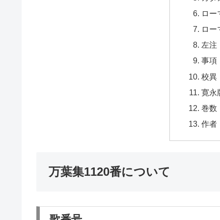
ロー
ロー
左注
事項
校異
寛永
巻数
作者
万葉集1120番について
歌番号