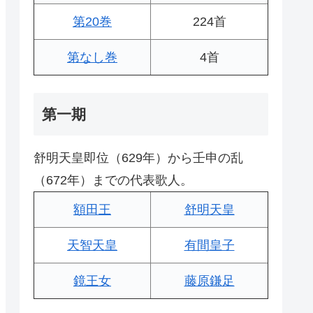
第20巻
224首
第なし巻
4首
第一期
舒明天皇即位（629年）から壬申の乱
（672年）までの代表歌人。
額田王
舒明天皇
天智天皇
有間皇子
鏡王女
藤原鎌足