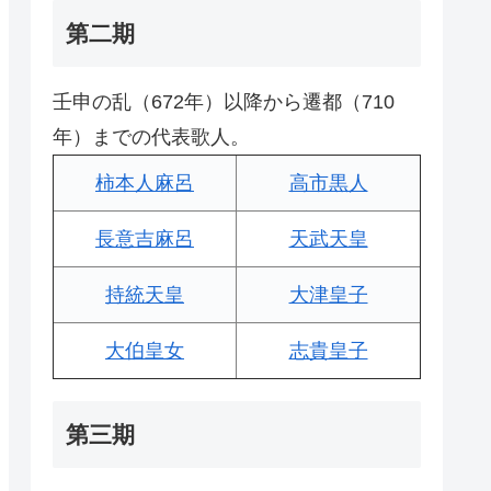
第二期
壬申の乱（672年）以降から遷都（710
年）までの代表歌人。
柿本人麻呂
高市黒人
長意吉麻呂
天武天皇
持統天皇
大津皇子
大伯皇女
志貴皇子
第三期