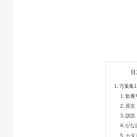
目
万葉集1
歌番
原文
訓読
かな
カタ