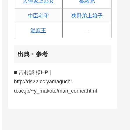
大伴坂上郎女
橘諸兄
中臣宅守
狭野弟上娘子
湯原王
–
出典・参考
■ 吉村誠 様HP｜
http://ds22.cc.yamaguchi-
u.ac.jp/~y_makoto/man_corner.html