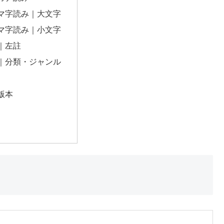
マ字読み｜大文字
マ字読み｜小文字
｜左註
｜分類・ジャンル
版本