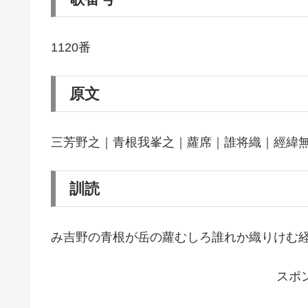
1120番
原文
三芳野之｜青根我峯之｜蘿席｜誰将織｜經緯
訓読
み吉野の青根が岳の蘿むしろ誰れか織りけむ
スポ