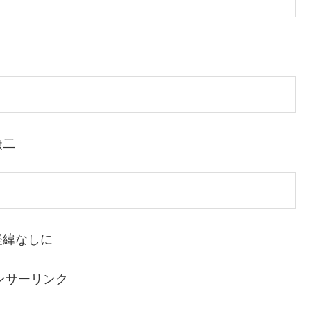
無二
経緯なしに
ンサーリンク