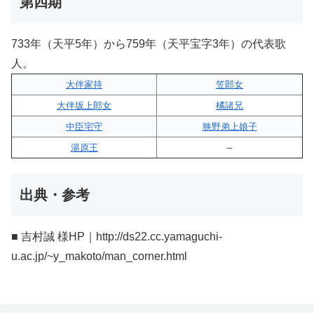
第四期
733年（天平5年）から759年（天平宝字3年）の代表歌
人。
大伴家持
笠郎女
大伴坂上郎女
橘諸兄
中臣宅守
狭野弟上娘子
湯原王
–
出典・参考
■ 吉村誠 様HP｜http://ds22.cc.yamaguchi-
u.ac.jp/~y_makoto/man_corner.html