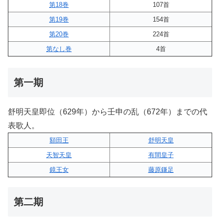
第18巻
107首
第19巻
154首
第20巻
224首
第なし巻
4首
第一期
舒明天皇即位（629年）から壬申の乱（672年）までの代
表歌人。
額田王
舒明天皇
天智天皇
有間皇子
鏡王女
藤原鎌足
第二期