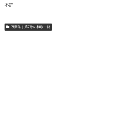
不詳
万葉集｜第7巻の和歌一覧