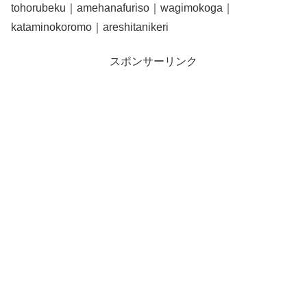
tohorubeku｜amehanafuriso｜wagimokoga｜
kataminokoromo｜areshitanikeri
スポンサーリンク