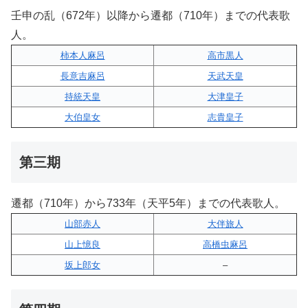
壬申の乱（672年）以降から遷都（710年）までの代表歌
人。
柿本人麻呂
高市黒人
長意吉麻呂
天武天皇
持統天皇
大津皇子
大伯皇女
志貴皇子
第三期
遷都（710年）から733年（天平5年）までの代表歌人。
山部赤人
大伴旅人
山上憶良
高橋虫麻呂
坂上郎女
–