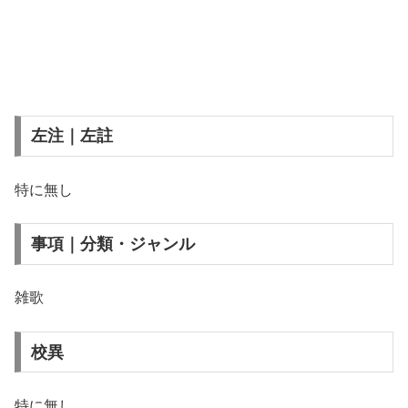
左注｜左註
特に無し
事項｜分類・ジャンル
雑歌
校異
特に無し