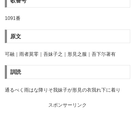
歌番号
1091番
原文
可融｜雨者莫零｜吾妹子之｜形見之服｜吾下尓著有
訓読
通るべく雨はな降りそ我妹子が形見の衣我れ下に着り
スポンサーリンク