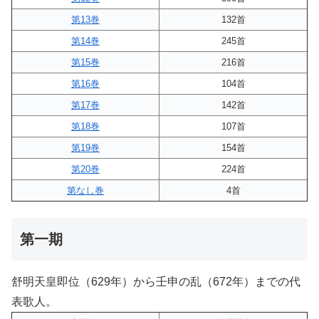
第13巻
132首
第14巻
245首
第15巻
216首
第16巻
104首
第17巻
142首
第18巻
107首
第19巻
154首
第20巻
224首
第なし巻
4首
第一期
舒明天皇即位（629年）から壬申の乱（672年）までの代
表歌人。