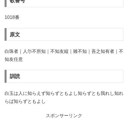
歌番号
1018番
原文
白珠者｜人尓不所知｜不知友縦｜雖不知｜吾之知有者｜不
知友任意
訓読
白玉は人に知らえず知らずともよし知らずとも我れし知れ
らば知らずともよし
スポンサーリンク