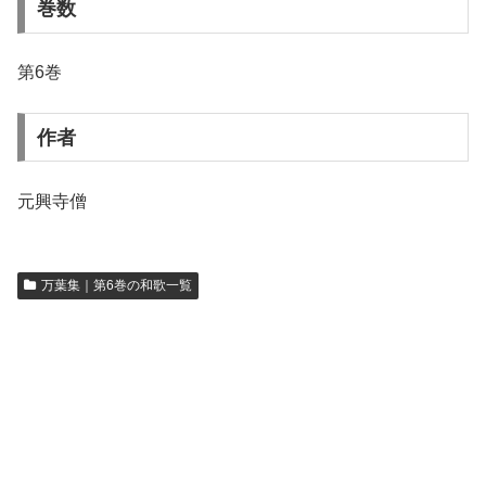
巻数
第6巻
作者
元興寺僧
万葉集｜第6巻の和歌一覧