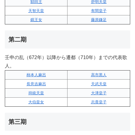
額田王
舒明天皇
天智天皇
有間皇子
鏡王女
藤原鎌足
第二期
壬申の乱（672年）以降から遷都（710年）までの代表歌
人。
柿本人麻呂
高市黒人
長意吉麻呂
天武天皇
持統天皇
大津皇子
大伯皇女
志貴皇子
第三期