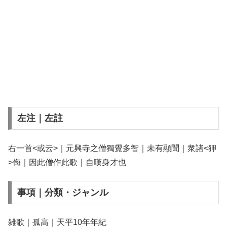
左注｜左註
右一首<或云>｜元興寺之僧獨覺多智｜未有顯聞｜衆諸<狎
>侮｜因此僧作此歌｜自嘆身才也
事項｜分類・ジャンル
雑歌｜孤高｜天平10年年紀