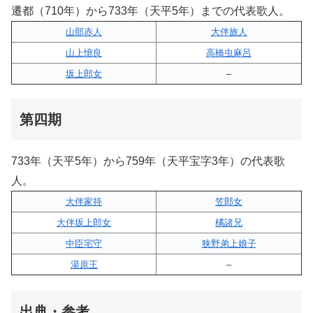
遷都（710年）から733年（天平5年）までの代表歌人。
山部赤人
大伴旅人
山上憶良
高橋虫麻呂
坂上郎女
–
第四期
733年（天平5年）から759年（天平宝字3年）の代表歌
人。
大伴家持
笠郎女
大伴坂上郎女
橘諸兄
中臣宅守
狭野弟上娘子
湯原王
–
出典・参考