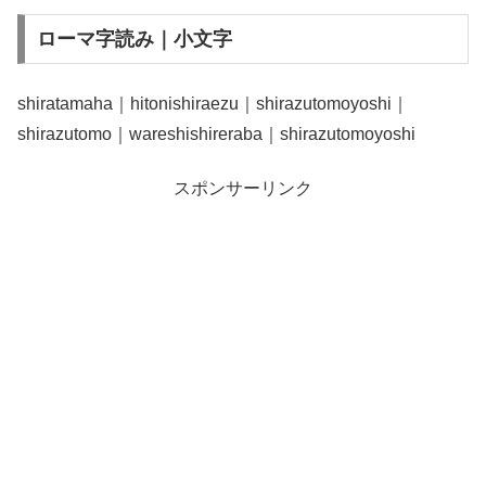
ローマ字読み｜小文字
shiratamaha｜hitonishiraezu｜shirazutomoyoshi｜
shirazutomo｜wareshishireraba｜shirazutomoyoshi
スポンサーリンク