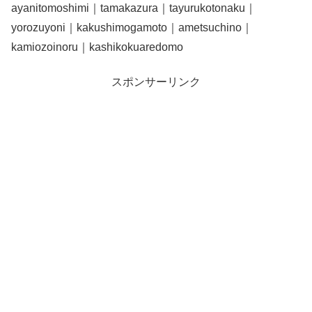
ayanitomoshimi｜tamakazura｜tayurukotonaku｜
yorozuyoni｜kakushimogamoto｜ametsuchino｜
kamiozoinoru｜kashikokuaredomo
スポンサーリンク