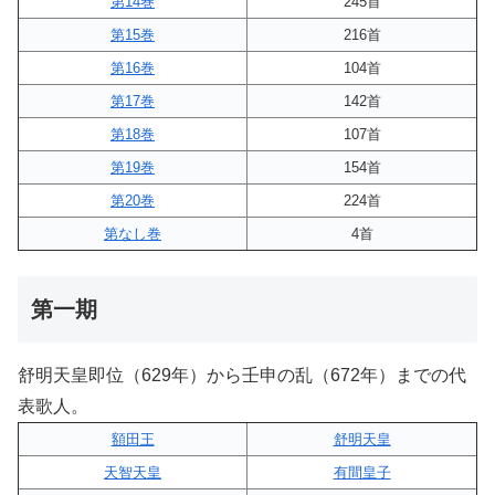
第14巻
245首
第15巻
216首
第16巻
104首
第17巻
142首
第18巻
107首
第19巻
154首
第20巻
224首
第なし巻
4首
第一期
舒明天皇即位（629年）から壬申の乱（672年）までの代
表歌人。
額田王
舒明天皇
天智天皇
有間皇子