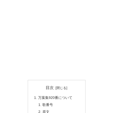
目次
万葉集920番について
歌番号
原文