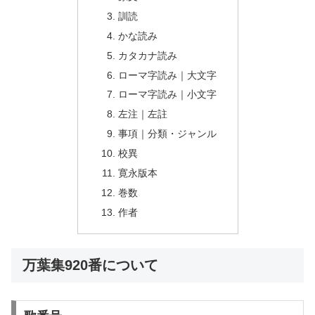
訓読
かな読み
カタカナ読み
ローマ字読み｜大文字
ローマ字読み｜小文字
左注｜左註
事項｜分類・ジャンル
校異
寛永版本
巻数
作者
万葉集920番について