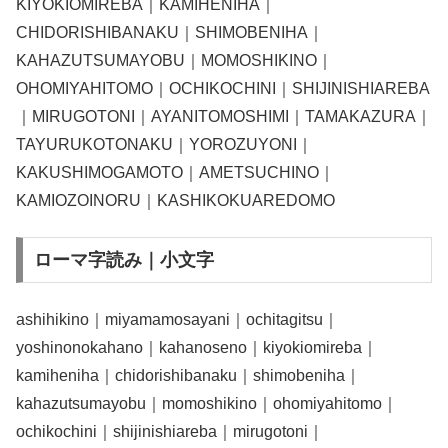
KIYOKIOMIREBA｜KAMIHENIHA｜
CHIDORISHIBANAKU｜SHIMOBENIHA｜
KAHAZUTSUMAYOBU｜MOMOSHIKINO｜
OHOMIYAHITOMO｜OCHIKOCHINI｜SHIJINISHIAREBA
｜MIRUGOTONI｜AYANITOMOSHIMI｜TAMAKAZURA｜
TAYURUKOTONAKU｜YOROZUYONI｜
KAKUSHIMOGAMOTO｜AMETSUCHINO｜
KAMIOZOINORU｜KASHIKOKUAREDOMO
ローマ字読み｜小文字
ashihikino｜miyamamosayani｜ochitagitsu｜
yoshinonokahano｜kahanoseno｜kiyokiomireba｜
kamiheniha｜chidorishibanaku｜shimobeniha｜
kahazutsumayobu｜momoshikino｜ohomiyahitomo｜
ochikochini｜shijinishiareba｜mirugotoni｜