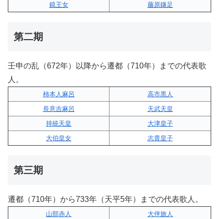
鏡王女
藤原鎌足
第二期
壬申の乱（672年）以降から遷都（710年）までの代表歌
人。
柿本人麻呂
高市黒人
長意吉麻呂
天武天皇
持統天皇
大津皇子
大伯皇女
志貴皇子
第三期
遷都（710年）から733年（天平5年）までの代表歌人。
山部赤人
大伴旅人