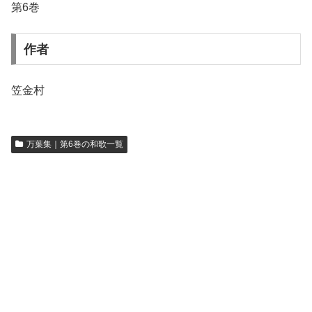
第6巻
作者
笠金村
万葉集｜第6巻の和歌一覧