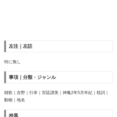
左注｜左註
特に無し
事項｜分類・ジャンル
雑歌｜吉野｜行幸｜宮廷讃美｜神亀2年5月年紀｜枕詞｜
動物｜地名
校異