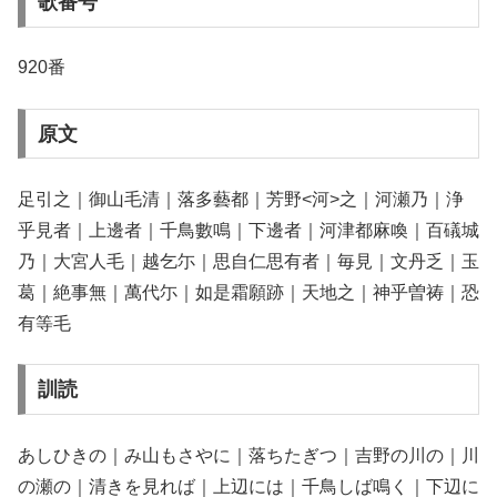
歌番号
920番
原文
足引之｜御山毛清｜落多藝都｜芳野<河>之｜河瀬乃｜浄
乎見者｜上邊者｜千鳥數鳴｜下邊者｜河津都麻喚｜百礒城
乃｜大宮人毛｜越乞尓｜思自仁思有者｜毎見｜文丹乏｜玉
葛｜絶事無｜萬代尓｜如是霜願跡｜天地之｜神乎曽祷｜恐
有等毛
訓読
あしひきの｜み山もさやに｜落ちたぎつ｜吉野の川の｜川
の瀬の｜清きを見れば｜上辺には｜千鳥しば鳴く｜下辺に