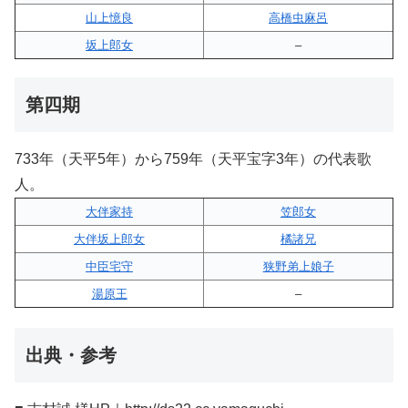
山上憶良
高橋虫麻呂
坂上郎女
–
第四期
733年（天平5年）から759年（天平宝字3年）の代表歌
人。
大伴家持
笠郎女
大伴坂上郎女
橘諸兄
中臣宅守
狭野弟上娘子
湯原王
–
出典・参考