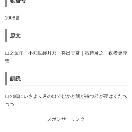
歌番号
1008番
原文
山之葉尓｜不知世經月乃｜将出香常｜我待君之｜夜者更降
管
訓読
山の端にいさよふ月の出でむかと我が待つ君が夜はくたち
つつ
スポンサーリンク