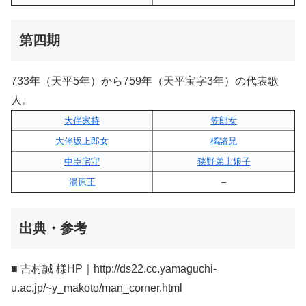
第四期
733年（天平5年）から759年（天平宝字3年）の代表歌
人。
大伴家持
笠郎女
大伴坂上郎女
橘諸兄
中臣宅守
狭野弟上娘子
湯原王
–
出典・参考
■ 吉村誠 様HP｜http://ds22.cc.yamaguchi-
u.ac.jp/~y_makoto/man_corner.html