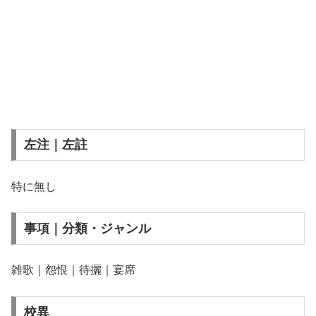
左注｜左註
特に無し
事項｜分類・ジャンル
雑歌｜怨恨｜待攦｜宴席
校異