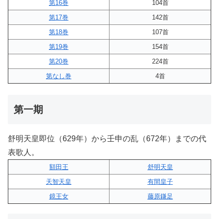
第16巻
104首
第17巻
142首
第18巻
107首
第19巻
154首
第20巻
224首
第なし巻
4首
第一期
舒明天皇即位（629年）から壬申の乱（672年）までの代
表歌人。
額田王
舒明天皇
天智天皇
有間皇子
鏡王女
藤原鎌足