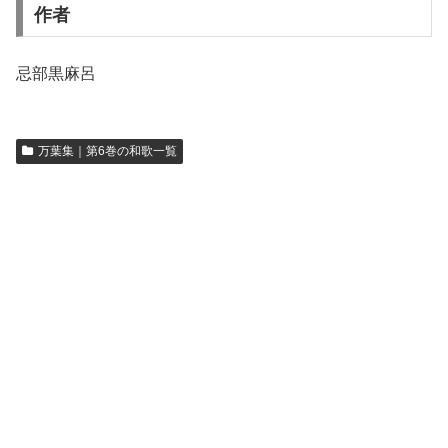
作者
忌部黒麻呂
万葉集｜第6巻の和歌一覧