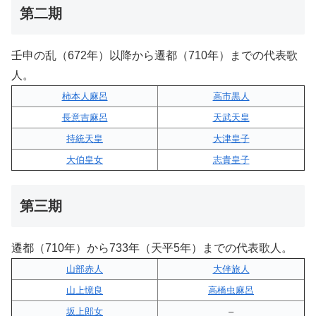
第二期
壬申の乱（672年）以降から遷都（710年）までの代表歌
人。
柿本人麻呂
高市黒人
長意吉麻呂
天武天皇
持統天皇
大津皇子
大伯皇女
志貴皇子
第三期
遷都（710年）から733年（天平5年）までの代表歌人。
山部赤人
大伴旅人
山上憶良
高橋虫麻呂
坂上郎女
–