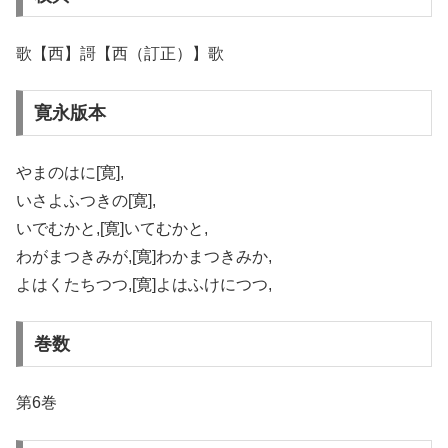
歌【西】謌【西（訂正）】歌
寛永版本
やまのはに[寛],
いさよふつきの[寛],
いでむかと,[寛]いてむかと,
わがまつきみが,[寛]わかまつきみか,
よはくたちつつ,[寛]よはふけにつつ,
巻数
第6巻