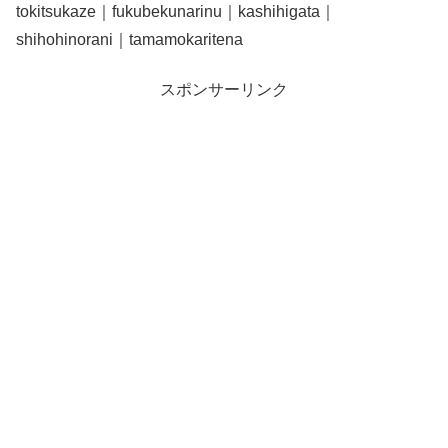
tokitsukaze｜fukubekunarinu｜kashihigata｜
shihohinorani｜tamamokaritena
スポンサーリンク