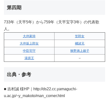
第四期
733年（天平5年）から759年（天平宝字3年）の代表歌
人。
大伴家持
笠郎女
大伴坂上郎女
橘諸兄
中臣宅守
狭野弟上娘子
湯原王
–
出典・参考
■ 吉村誠 様HP｜http://ds22.cc.yamaguchi-
u.ac.jp/~y_makoto/man_corner.html