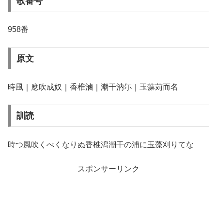
歌番号
958番
原文
時風｜應吹成奴｜香椎滷｜潮干汭尓｜玉藻苅而名
訓読
時つ風吹くべくなりぬ香椎潟潮干の浦に玉藻刈りてな
スポンサーリンク