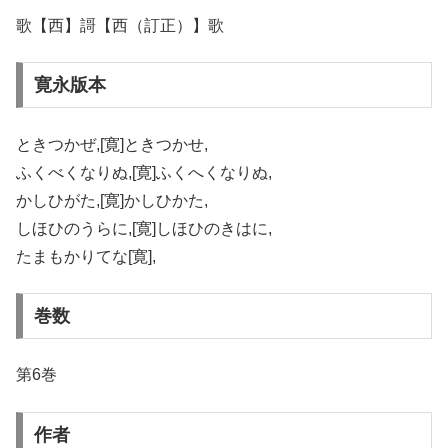
歌【西】謌【西（訂正）】歌
寛永版本
ときつかぜ,[寛]ときつかせ,
ふくべくなりぬ,[寛]ふくへくなりぬ,
かしひがた,[寛]かしひかた,
しほひのうらに,[寛]しほひのきはに,
たまもかりてな[寛],
巻数
第6巻
作者