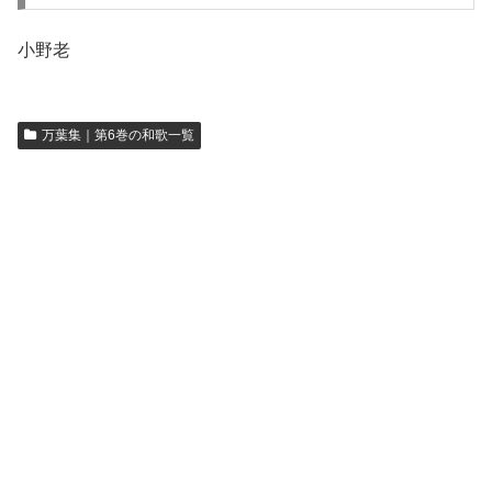
小野老
万葉集｜第6巻の和歌一覧