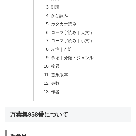
訓読
かな読み
カタカナ読み
ローマ字読み｜大文字
ローマ字読み｜小文字
左注｜左註
事項｜分類・ジャンル
校異
寛永版本
巻数
作者
万葉集958番について