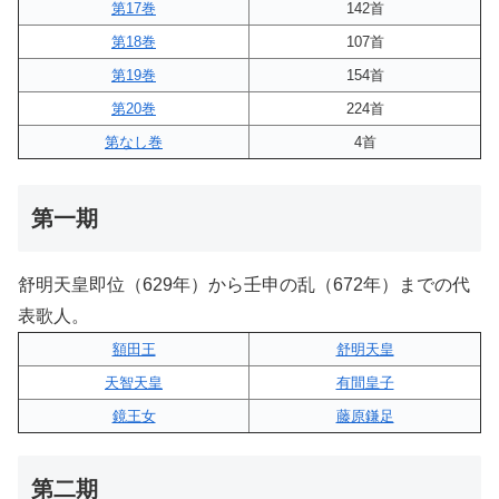
第17巻
142首
第18巻
107首
第19巻
154首
第20巻
224首
第なし巻
4首
第一期
舒明天皇即位（629年）から壬申の乱（672年）までの代
表歌人。
額田王
舒明天皇
天智天皇
有間皇子
鏡王女
藤原鎌足
第二期