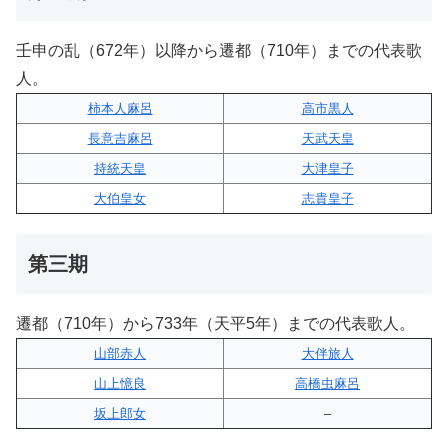
壬申の乱（672年）以降から遷都（710年）までの代表歌
人。
柿本人麻呂
高市黒人
長意吉麻呂
天武天皇
持統天皇
大津皇子
大伯皇女
志貴皇子
第三期
遷都（710年）から733年（天平5年）までの代表歌人。
山部赤人
大伴旅人
山上憶良
高橋虫麻呂
坂上郎女
–