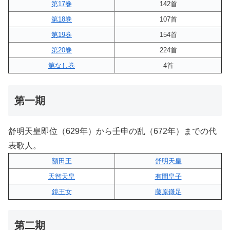
第17巻
142首
第18巻
107首
第19巻
154首
第20巻
224首
第なし巻
4首
第一期
舒明天皇即位（629年）から壬申の乱（672年）までの代
表歌人。
額田王
舒明天皇
天智天皇
有間皇子
鏡王女
藤原鎌足
第二期