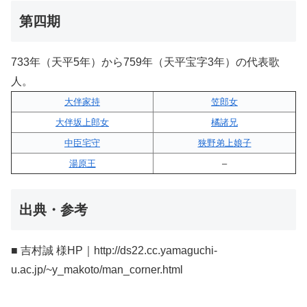
第四期
733年（天平5年）から759年（天平宝字3年）の代表歌
人。
大伴家持
笠郎女
大伴坂上郎女
橘諸兄
中臣宅守
狭野弟上娘子
湯原王
–
出典・参考
■ 吉村誠 様HP｜http://ds22.cc.yamaguchi-
u.ac.jp/~y_makoto/man_corner.html