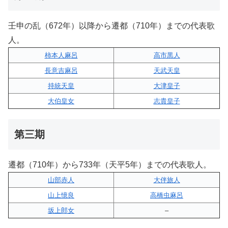
壬申の乱（672年）以降から遷都（710年）までの代表歌
人。
柿本人麻呂
高市黒人
長意吉麻呂
天武天皇
持統天皇
大津皇子
大伯皇女
志貴皇子
第三期
遷都（710年）から733年（天平5年）までの代表歌人。
山部赤人
大伴旅人
山上憶良
高橋虫麻呂
坂上郎女
–