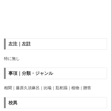
左注｜左註
特に無し
事項｜分類・ジャンル
相聞｜藤原久須麻呂｜比喩｜尫柜蹋｜植物｜贈答
校異