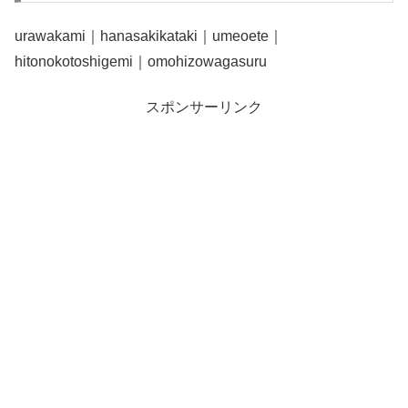
urawakami｜hanasakikataki｜umeoete｜
hitonokotoshigemi｜omohizowagasuru
スポンサーリンク