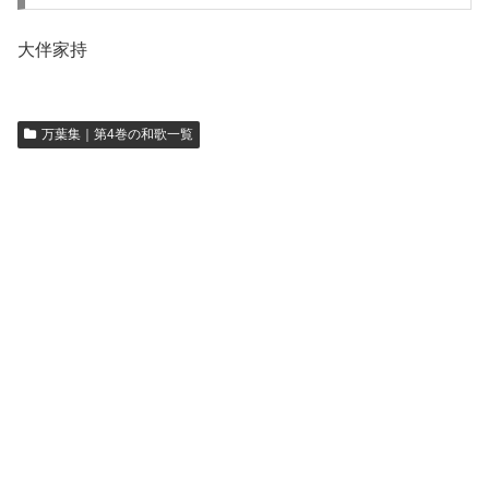
大伴家持
万葉集｜第4巻の和歌一覧