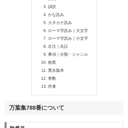
訓読
かな読み
カタカナ読み
ローマ字読み｜大文字
ローマ字読み｜小文字
左注｜左註
事項｜分類・ジャンル
校異
寛永版本
巻数
作者
万葉集788番について