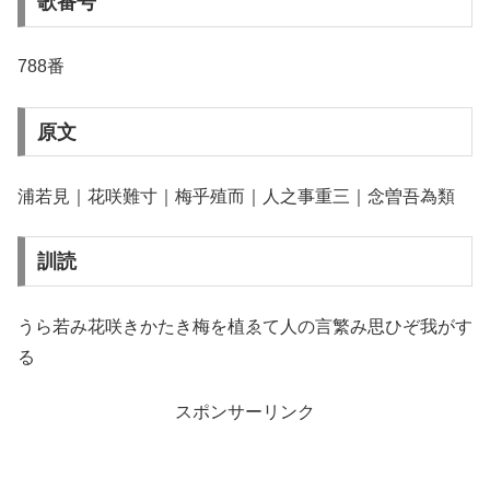
歌番号
788番
原文
浦若見｜花咲難寸｜梅乎殖而｜人之事重三｜念曽吾為類
訓読
うら若み花咲きかたき梅を植ゑて人の言繁み思ひぞ我がす
る
スポンサーリンク