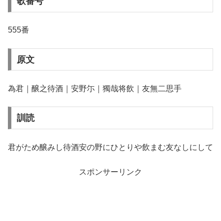
歌番号
555番
原文
為君｜醸之待酒｜安野尓｜獨哉将飲｜友無二思手
訓読
君がため醸みし待酒安の野にひとりや飲まむ友なしにして
スポンサーリンク