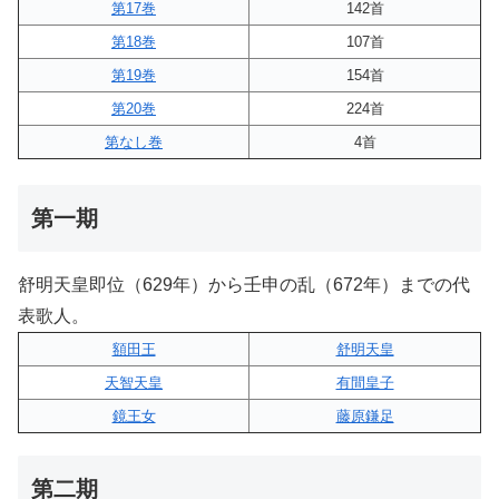
第17巻
142首
第18巻
107首
第19巻
154首
第20巻
224首
第なし巻
4首
第一期
舒明天皇即位（629年）から壬申の乱（672年）までの代
表歌人。
額田王
舒明天皇
天智天皇
有間皇子
鏡王女
藤原鎌足
第二期