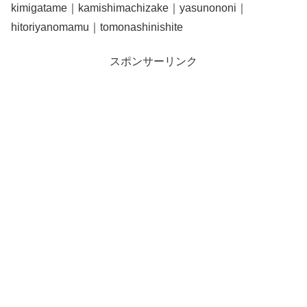
kimigatame｜kamishimachizake｜yasunononi｜
hitoriyanomamu｜tomonashinishite
スポンサーリンク