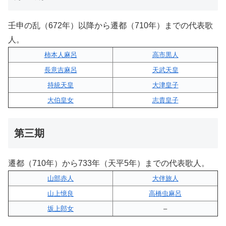
壬申の乱（672年）以降から遷都（710年）までの代表歌
人。
柿本人麻呂
高市黒人
長意吉麻呂
天武天皇
持統天皇
大津皇子
大伯皇女
志貴皇子
第三期
遷都（710年）から733年（天平5年）までの代表歌人。
山部赤人
大伴旅人
山上憶良
高橋虫麻呂
坂上郎女
–