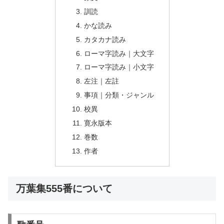
訓読
かな読み
カタカナ読み
ローマ字読み｜大文字
ローマ字読み｜小文字
左注｜左註
事項｜分類・ジャンル
校異
寛永版本
巻数
作者
万葉集555番について