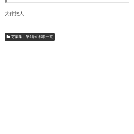
大伴旅人
万葉集｜第4巻の和歌一覧