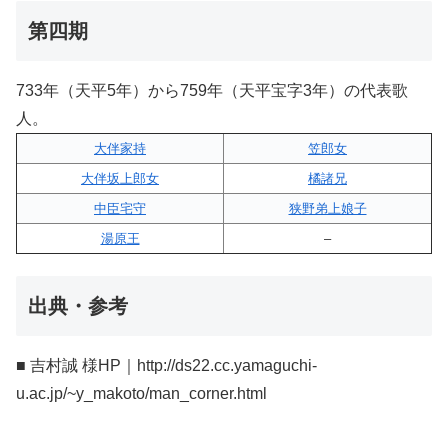
第四期
733年（天平5年）から759年（天平宝字3年）の代表歌
人。
大伴家持
笠郎女
大伴坂上郎女
橘諸兄
中臣宅守
狭野弟上娘子
湯原王
–
出典・参考
■ 吉村誠 様HP｜http://ds22.cc.yamaguchi-
u.ac.jp/~y_makoto/man_corner.html