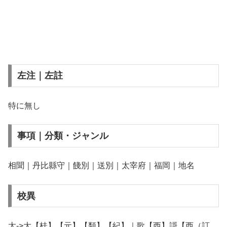
左注｜左註
特に無し
事項｜分類・ジャンル
相聞｜丹比縣守｜餞別｜送別｜太宰府｜福岡｜地名
校異
太->大【桂】【元】【類】【紀】｜歌【西】謌【西（訂