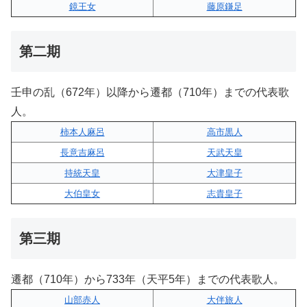
鏡王女
藤原鎌足
第二期
壬申の乱（672年）以降から遷都（710年）までの代表歌
人。
柿本人麻呂
高市黒人
長意吉麻呂
天武天皇
持統天皇
大津皇子
大伯皇女
志貴皇子
第三期
遷都（710年）から733年（天平5年）までの代表歌人。
山部赤人
大伴旅人