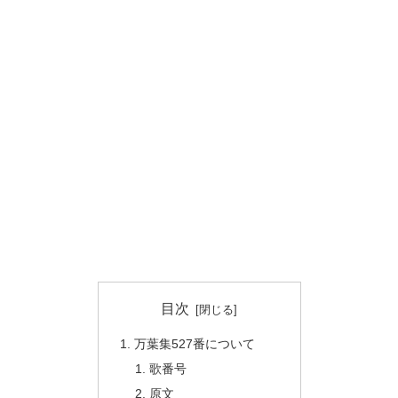
目次
万葉集527番について
歌番号
原文