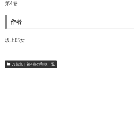
第4巻
作者
坂上郎女
万葉集｜第4巻の和歌一覧