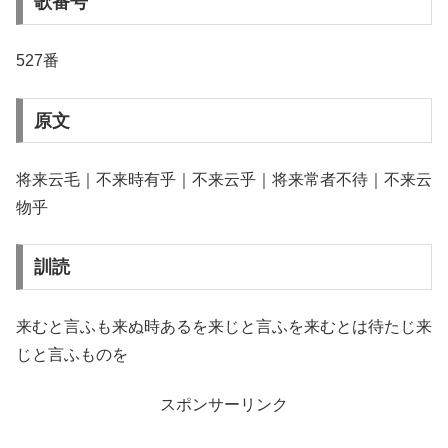
歌番号
527番
原文
将来云毛｜不来時有乎｜不来云乎｜将来常者不待｜不来云
物乎
訓読
来むと言ふも来ぬ時あるを来じと言ふを来むとは待たじ来
じと言ふものを
スポンサーリンク