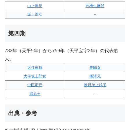
山上憶良
高橋虫麻呂
坂上郎女
–
第四期
733年（天平5年）から759年（天平宝字3年）の代表歌
人。
大伴家持
笠郎女
大伴坂上郎女
橘諸兄
中臣宅守
狭野弟上娘子
湯原王
–
出典・参考