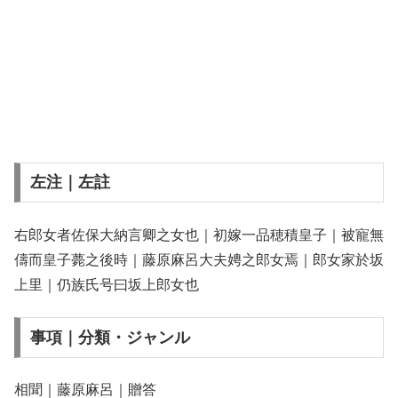
左注｜左註
右郎女者佐保大納言卿之女也｜初嫁一品穂積皇子｜被寵無
儔而皇子薨之後時｜藤原麻呂大夫娉之郎女焉｜郎女家於坂
上里｜仍族氏号曰坂上郎女也
事項｜分類・ジャンル
相聞｜藤原麻呂｜贈答