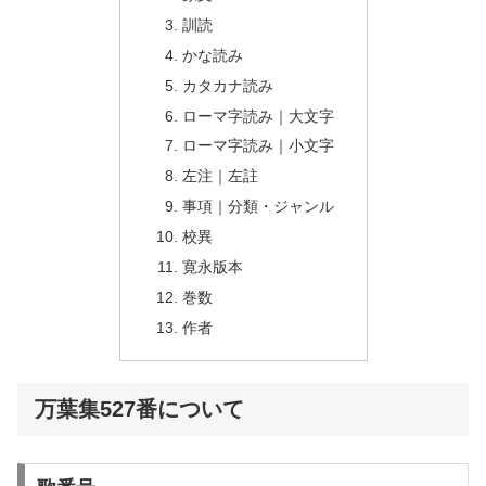
訓読
かな読み
カタカナ読み
ローマ字読み｜大文字
ローマ字読み｜小文字
左注｜左註
事項｜分類・ジャンル
校異
寛永版本
巻数
作者
万葉集527番について