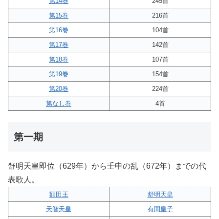
第14巻
245首
第15巻
216首
第16巻
104首
第17巻
142首
第18巻
107首
第19巻
154首
第20巻
224首
第なし巻
4首
第一期
舒明天皇即位（629年）から壬申の乱（672年）までの代
表歌人。
額田王
舒明天皇
天智天皇
有間皇子