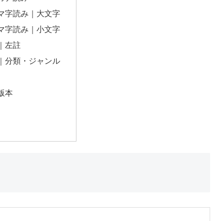
マ字読み｜大文字
マ字読み｜小文字
｜左註
｜分類・ジャンル
版本