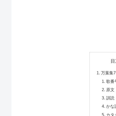
目
万葉集7
歌番
原文
訓読
かな
カタ