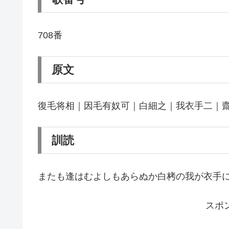
708番
原文
復毛将相｜因毛有奴可｜白細之｜我衣手二｜
訓読
またも逢はむよしもあらぬか白栲の我が衣手
スポ