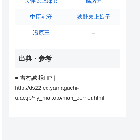
大伴坂上郎女
橘諸兄
中臣宅守
狭野弟上娘子
湯原王
–
出典・参考
■ 吉村誠 様HP｜
http://ds22.cc.yamaguchi-
u.ac.jp/~y_makoto/man_corner.html