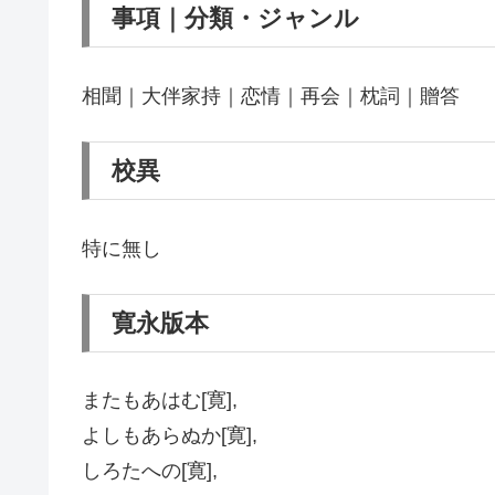
事項｜分類・ジャンル
相聞｜大伴家持｜恋情｜再会｜枕詞｜贈答
校異
特に無し
寛永版本
またもあはむ[寛],
よしもあらぬか[寛],
しろたへの[寛],