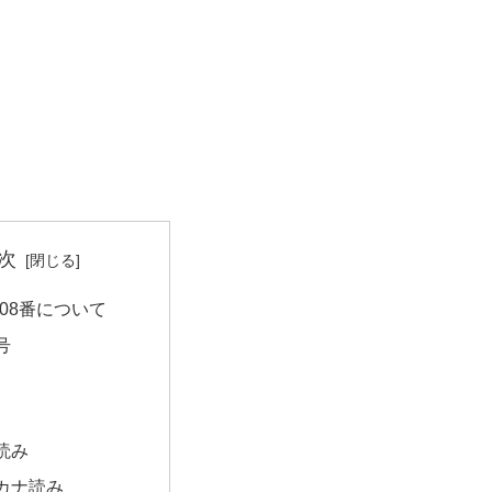
次
08番について
号
読み
カナ読み