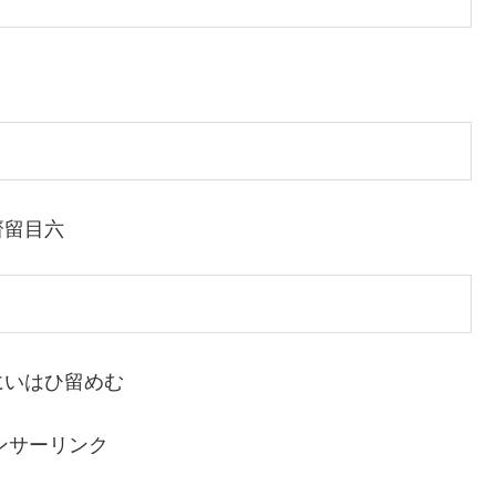
齋留目六
にいはひ留めむ
ンサーリンク