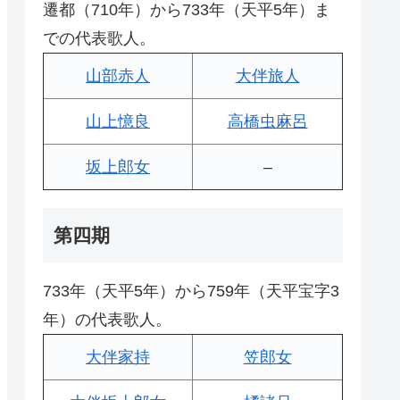
遷都（710年）から733年（天平5年）ま
での代表歌人。
山部赤人
大伴旅人
山上憶良
高橋虫麻呂
坂上郎女
–
第四期
733年（天平5年）から759年（天平宝字3
年）の代表歌人。
大伴家持
笠郎女