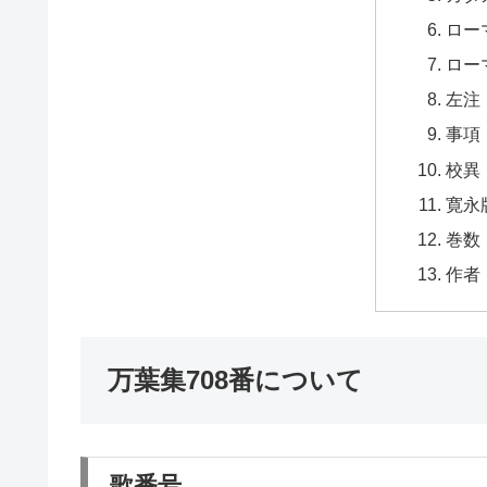
ロー
ロー
左注
事項
校異
寛永
巻数
作者
万葉集708番について
歌番号