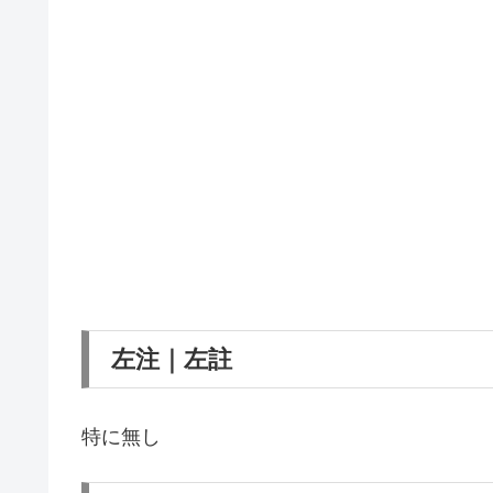
左注｜左註
特に無し