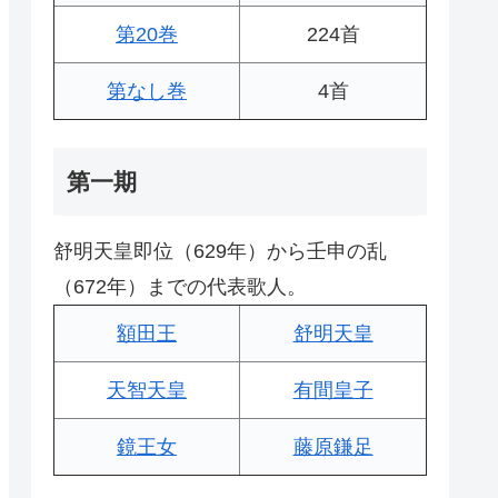
第20巻
224首
第なし巻
4首
第一期
舒明天皇即位（629年）から壬申の乱
（672年）までの代表歌人。
額田王
舒明天皇
天智天皇
有間皇子
鏡王女
藤原鎌足