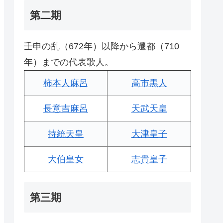
第二期
壬申の乱（672年）以降から遷都（710
年）までの代表歌人。
柿本人麻呂
高市黒人
長意吉麻呂
天武天皇
持統天皇
大津皇子
大伯皇女
志貴皇子
第三期