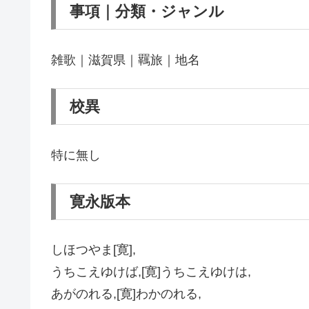
事項｜分類・ジャンル
雑歌｜滋賀県｜羈旅｜地名
校異
特に無し
寛永版本
しほつやま[寛],
うちこえゆけば,[寛]うちこえゆけは,
あがのれる,[寛]わかのれる,