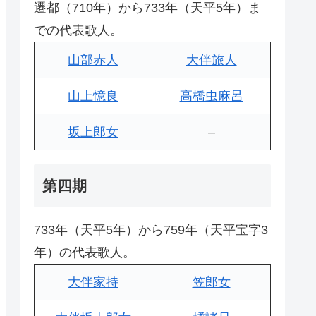
遷都（710年）から733年（天平5年）ま
での代表歌人。
山部赤人
大伴旅人
山上憶良
高橋虫麻呂
坂上郎女
–
第四期
733年（天平5年）から759年（天平宝字3
年）の代表歌人。
大伴家持
笠郎女