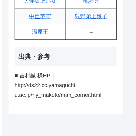
大伴坂上郎女
橘諸兄
中臣宅守
狭野弟上娘子
湯原王
–
出典・参考
■ 吉村誠 様HP｜
http://ds22.cc.yamaguchi-
u.ac.jp/~y_makoto/man_corner.html