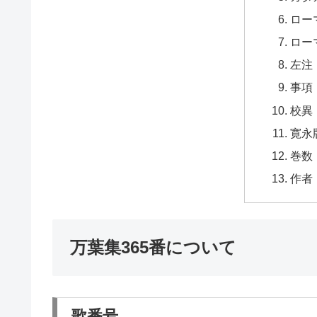
ロー
ロー
左注
事項
校異
寛永
巻数
作者
万葉集365番について
歌番号