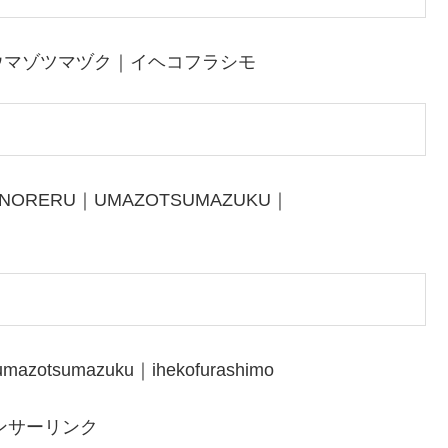
ウマゾツマヅク｜イヘコフラシモ
ANORERU｜UMAZOTSUMAZUKU｜
mazotsumazuku｜ihekofurashimo
ンサーリンク