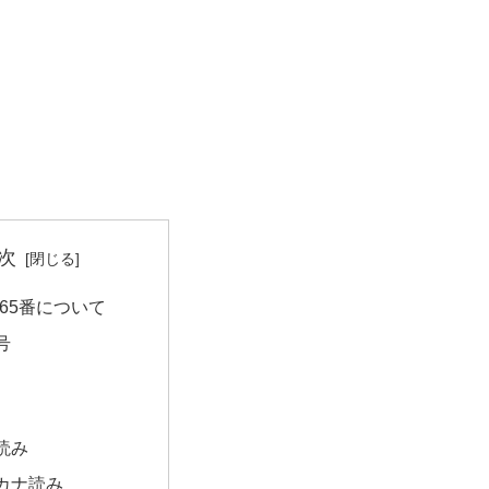
次
65番について
号
読み
カナ読み