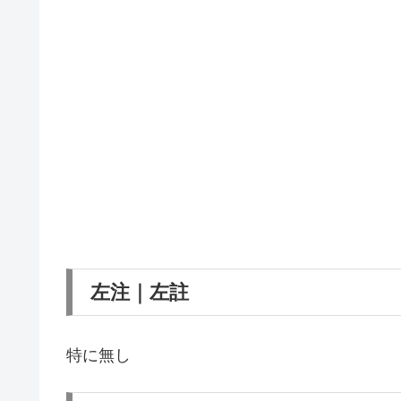
左注｜左註
特に無し