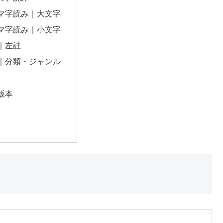
マ字読み｜大文字
マ字読み｜小文字
｜左註
｜分類・ジャンル
版本