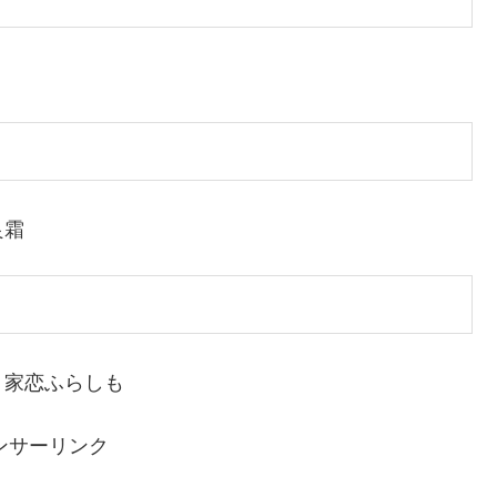
良霜
く家恋ふらしも
ンサーリンク