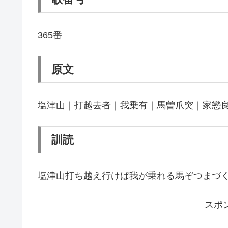
365番
原文
塩津山｜打越去者｜我乗有｜馬曽爪突｜家戀
訓読
塩津山打ち越え行けば我が乗れる馬ぞつまづ
スポ