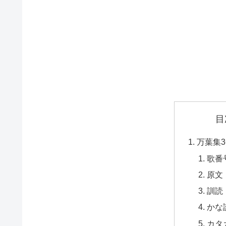
目
万葉集3
歌番
原文
訓読
かな
カタ