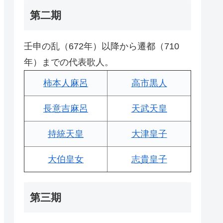
第二期
壬申の乱（672年）以降から遷都（710
年）までの代表歌人。
柿本人麻呂
高市黒人
長意吉麻呂
天武天皇
持統天皇
大津皇子
大伯皇女
志貴皇子
第三期