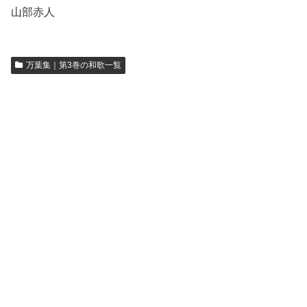
山部赤人
万葉集｜第3巻の和歌一覧