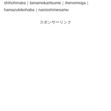
shihohinaba｜tamamokaritsume｜ihenoimoga｜
hamazutokohaba｜nanioshimesamu
スポンサーリンク