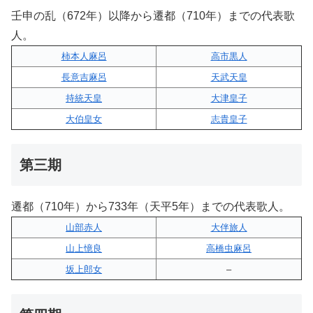
壬申の乱（672年）以降から遷都（710年）までの代表歌
人。
柿本人麻呂
高市黒人
長意吉麻呂
天武天皇
持統天皇
大津皇子
大伯皇女
志貴皇子
第三期
遷都（710年）から733年（天平5年）までの代表歌人。
山部赤人
大伴旅人
山上憶良
高橋虫麻呂
坂上郎女
–