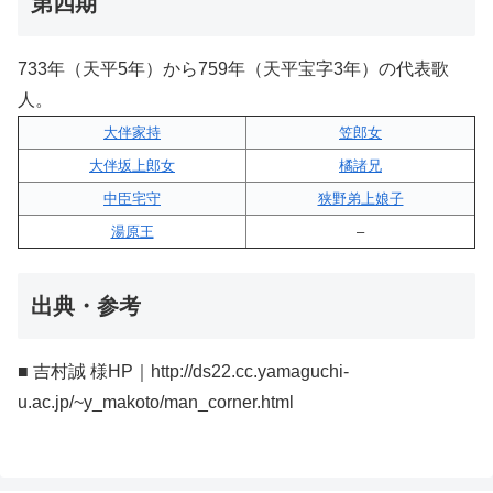
第四期
733年（天平5年）から759年（天平宝字3年）の代表歌
人。
大伴家持
笠郎女
大伴坂上郎女
橘諸兄
中臣宅守
狭野弟上娘子
湯原王
–
出典・参考
■ 吉村誠 様HP｜http://ds22.cc.yamaguchi-
u.ac.jp/~y_makoto/man_corner.html