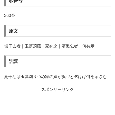
歌番号
360番
原文
塩干去者｜玉藻苅蔵｜家妹之｜濱褁乞者｜何矣示
訓読
潮干なば玉藻刈りつめ家の妹が浜づと乞はば何を示さむ
スポンサーリンク