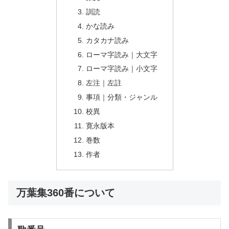
訓読
かな読み
カタカナ読み
ローマ字読み｜大文字
ローマ字読み｜小文字
左注｜左註
事項｜分類・ジャンル
校異
寛永版本
巻数
作者
万葉集360番について