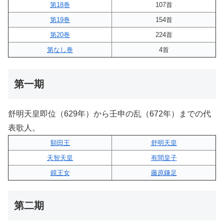
第18巻
107首
第19巻
154首
第20巻
224首
第なし巻
4首
第一期
舒明天皇即位（629年）から壬申の乱（672年）までの代
表歌人。
額田王
舒明天皇
天智天皇
有間皇子
鏡王女
藤原鎌足
第二期