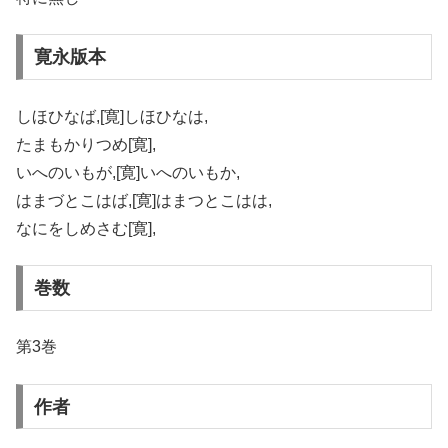
寛永版本
しほひなば,[寛]しほひなは,
たまもかりつめ[寛],
いへのいもが,[寛]いへのいもか,
はまづとこはば,[寛]はまつとこはは,
なにをしめさむ[寛],
巻数
第3巻
作者