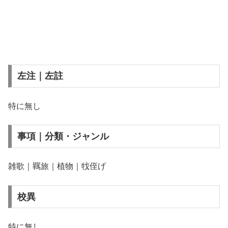
左注｜左註
特に無し
事項｜分類・ジャンル
雑歌｜羈旅｜植物｜牫侄げ
校異
特に無し