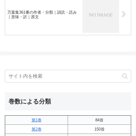
万葉集361番の作者・分類｜訓読・読み
｜意味・訳｜原文
巻数による分類
第1巻
84首
第2巻
150首