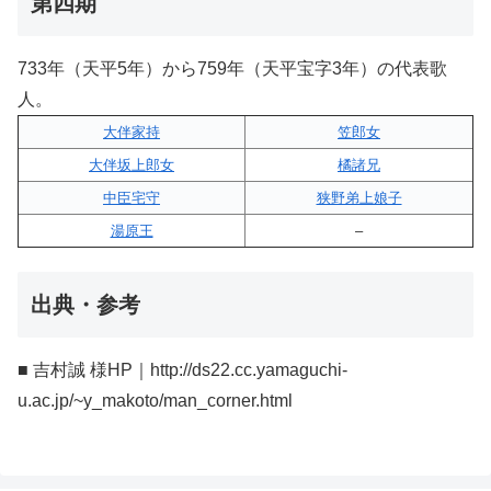
第四期
733年（天平5年）から759年（天平宝字3年）の代表歌
人。
大伴家持
笠郎女
大伴坂上郎女
橘諸兄
中臣宅守
狭野弟上娘子
湯原王
–
出典・参考
■ 吉村誠 様HP｜http://ds22.cc.yamaguchi-
u.ac.jp/~y_makoto/man_corner.html