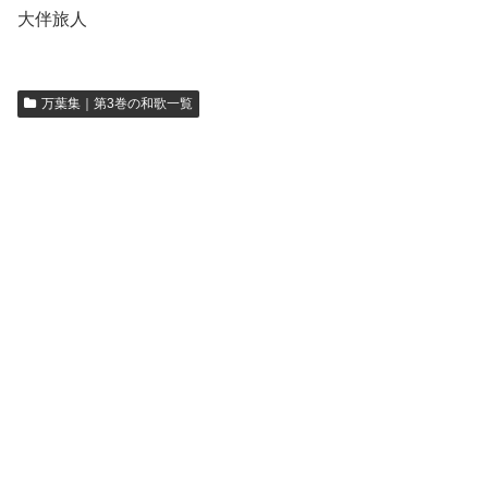
大伴旅人
万葉集｜第3巻の和歌一覧