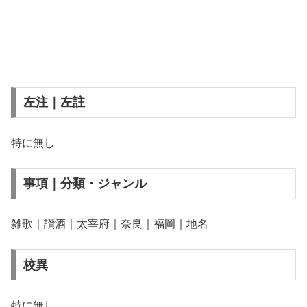
左注｜左註
特に無し
事項｜分類・ジャンル
雑歌｜讃酒｜太宰府｜奈良｜福岡｜地名
校異
特に無し