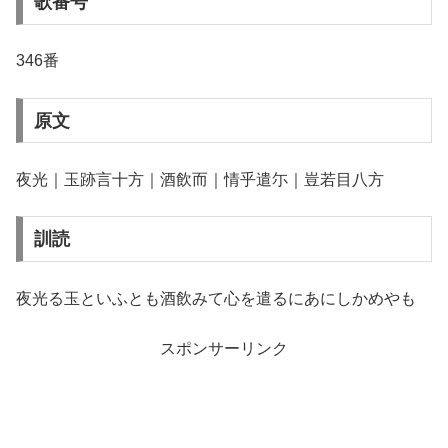
歌番号
346番
原文
夜光｜玉跡言十方｜酒飲而｜情乎遣尓｜豈若目八方
訓読
夜光る玉といふとも酒飲みて心を遣るにあにしかめやも
スポンサーリンク