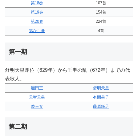
第18巻
107首
第19巻
154首
第20巻
224首
第なし巻
4首
第一期
舒明天皇即位（629年）から壬申の乱（672年）までの代
表歌人。
額田王
舒明天皇
天智天皇
有間皇子
鏡王女
藤原鎌足
第二期