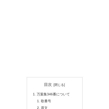
目次
万葉集346番について
歌番号
原文