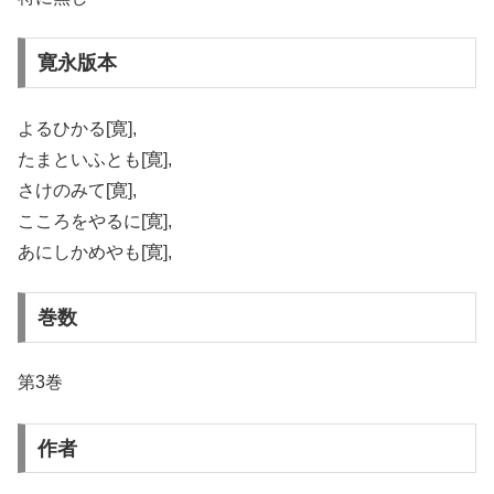
寛永版本
よるひかる[寛],
たまといふとも[寛],
さけのみて[寛],
こころをやるに[寛],
あにしかめやも[寛],
巻数
第3巻
作者