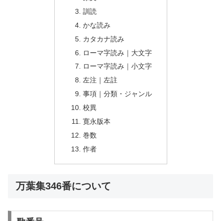
訓読
かな読み
カタカナ読み
ローマ字読み｜大文字
ローマ字読み｜小文字
左注｜左註
事項｜分類・ジャンル
校異
寛永版本
巻数
作者
万葉集346番について