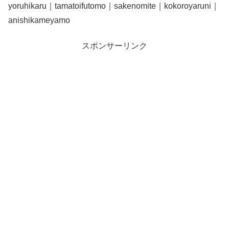
yoruhikaru｜tamatoifutomo｜sakenomite｜kokoroyaruni｜
anishikameyamo
スポンサーリンク