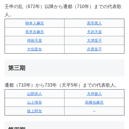
壬申の乱（672年）以降から遷都（710年）までの代表歌
人。
柿本人麻呂
高市黒人
長意吉麻呂
天武天皇
持統天皇
大津皇子
大伯皇女
志貴皇子
第三期
遷都（710年）から733年（天平5年）までの代表歌人。
山部赤人
大伴旅人
山上憶良
高橋虫麻呂
坂上郎女
–