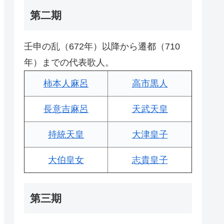
第二期
壬申の乱（672年）以降から遷都（710
年）までの代表歌人。
柿本人麻呂
高市黒人
長意吉麻呂
天武天皇
持統天皇
大津皇子
大伯皇女
志貴皇子
第三期