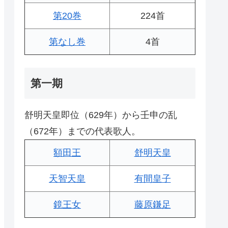
第20巻
224首
第なし巻
4首
第一期
舒明天皇即位（629年）から壬申の乱
（672年）までの代表歌人。
額田王
舒明天皇
天智天皇
有間皇子
鏡王女
藤原鎌足