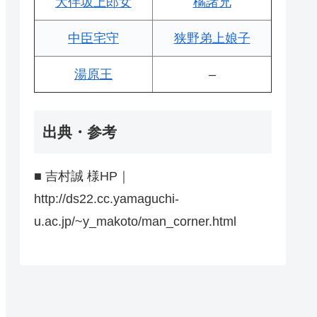
大伴坂上郎女
橘諸兄
中臣宅守
狭野弟上娘子
湯原王
–
出典・参考
■ 吉村誠 様HP｜
http://ds22.cc.yamaguchi-
u.ac.jp/~y_makoto/man_corner.html