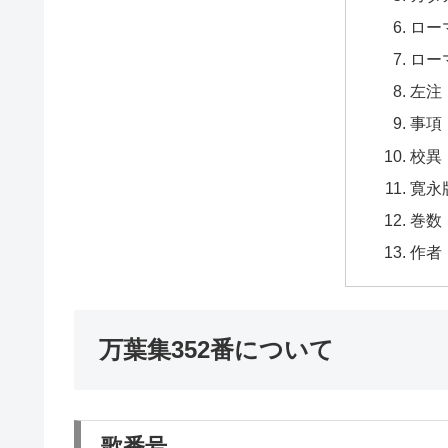
ロー
ロー
左注
事項
校異
寛永
巻数
作者
万葉集352番について
歌番号