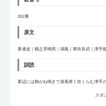
352番
原文
葦邊波｜鶴之哭鳴而｜湖風｜寒吹良武｜津乎
訓読
葦辺には鶴がね鳴きて港風寒く吹くらむ津乎
スポ