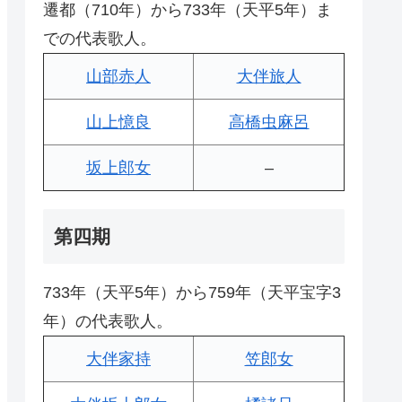
遷都（710年）から733年（天平5年）ま
での代表歌人。
山部赤人
大伴旅人
山上憶良
高橋虫麻呂
坂上郎女
–
第四期
733年（天平5年）から759年（天平宝字3
年）の代表歌人。
大伴家持
笠郎女