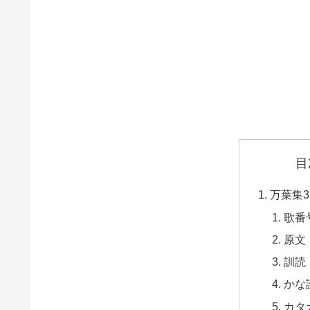
目
万葉集3
歌番
原文
訓読
かな
カタ