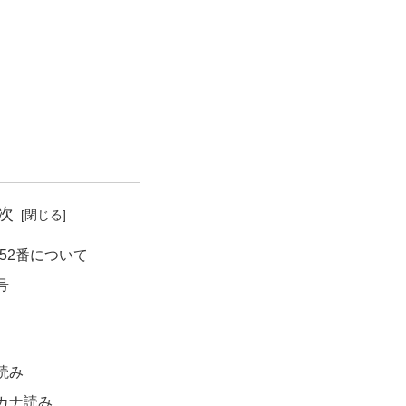
次
52番について
号
読み
カナ読み