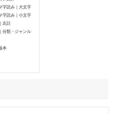
マ字読み｜大文字
マ字読み｜小文字
｜左註
｜分類・ジャンル
版本