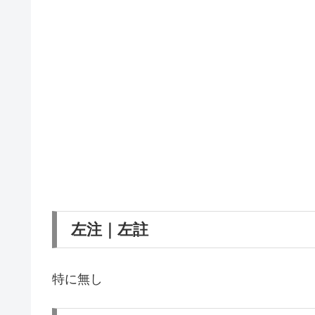
左注｜左註
特に無し