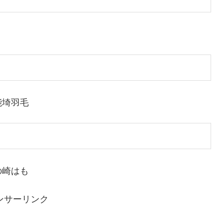
能埼羽毛
の崎はも
ンサーリンク