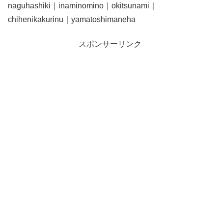
naguhashiki｜inaminomino｜okitsunami｜
chihenikakurinu｜yamatoshimaneha
スポンサーリンク