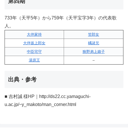
第四期
733年（天平5年）から759年（天平宝字3年）の代表歌
人。
大伴家持
笠郎女
大伴坂上郎女
橘諸兄
中臣宅守
狭野弟上娘子
湯原王
–
出典・参考
■ 吉村誠 様HP｜http://ds22.cc.yamaguchi-
u.ac.jp/~y_makoto/man_corner.html