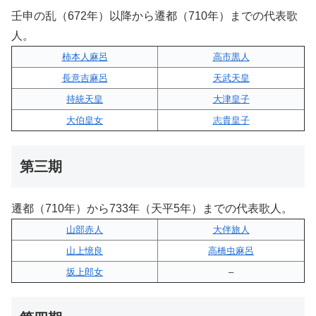
壬申の乱（672年）以降から遷都（710年）までの代表歌
人。
柿本人麻呂
高市黒人
長意吉麻呂
天武天皇
持統天皇
大津皇子
大伯皇女
志貴皇子
第三期
遷都（710年）から733年（天平5年）までの代表歌人。
山部赤人
大伴旅人
山上憶良
高橋虫麻呂
坂上郎女
–