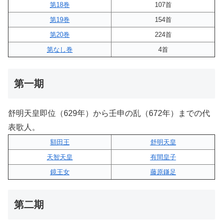
第18巻
107首
第19巻
154首
第20巻
224首
第なし巻
4首
第一期
舒明天皇即位（629年）から壬申の乱（672年）までの代
表歌人。
額田王
舒明天皇
天智天皇
有間皇子
鏡王女
藤原鎌足
第二期