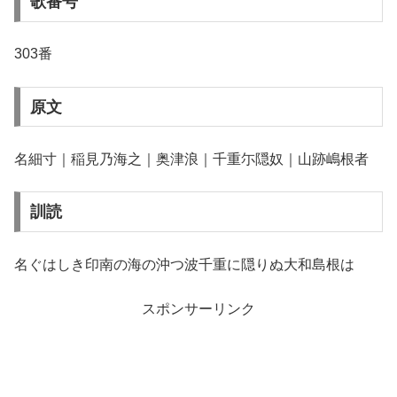
歌番号
303番
原文
名細寸｜稲見乃海之｜奥津浪｜千重尓隠奴｜山跡嶋根者
訓読
名ぐはしき印南の海の沖つ波千重に隠りぬ大和島根は
スポンサーリンク