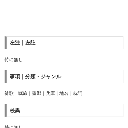
左注｜左註
特に無し
事項｜分類・ジャンル
雑歌｜羈旅｜望郷｜兵庫｜地名｜枕詞
校異
特に無し