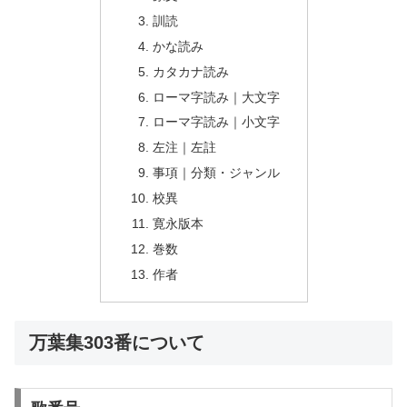
訓読
かな読み
カタカナ読み
ローマ字読み｜大文字
ローマ字読み｜小文字
左注｜左註
事項｜分類・ジャンル
校異
寛永版本
巻数
作者
万葉集303番について