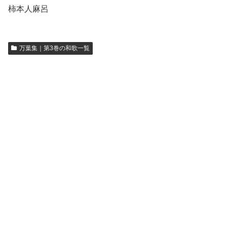
柿本人麻呂
万葉集｜第3巻の和歌一覧