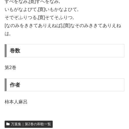
すべをなみ,[寛]すへをなみ,
いもがなよびて,[寛]いもかなよひて,
そでぞふりつる,[寛]そてそふりつ,
[なのみをききてありえねば],[寛]なそのみききてありえね
は,
巻数
第2巻
作者
柿本人麻呂
万葉集｜第2巻の和歌一覧