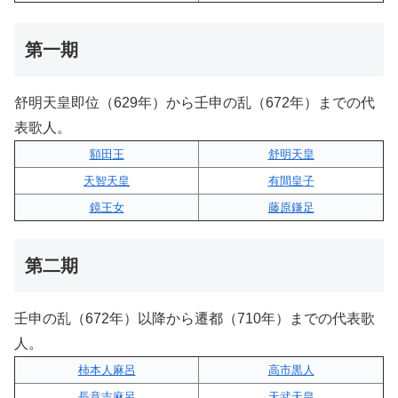
第一期
舒明天皇即位（629年）から壬申の乱（672年）までの代
表歌人。
額田王
舒明天皇
天智天皇
有間皇子
鏡王女
藤原鎌足
第二期
壬申の乱（672年）以降から遷都（710年）までの代表歌
人。
柿本人麻呂
高市黒人
長意吉麻呂
天武天皇