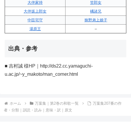
大伴家持
笠郎女
大伴坂上郎女
橘諸兄
中臣宅守
狭野弟上娘子
湯原王
–
出典・参考
■ 吉村誠 様HP｜http://ds22.cc.yamaguchi-
u.ac.jp/~y_makoto/man_corner.html
ホーム
万葉集｜第2巻の和歌一覧
万葉集207番の作
者・分類｜訓読・読み｜意味・訳｜原文