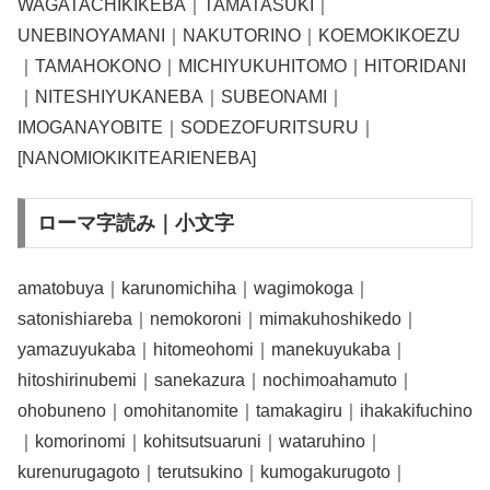
WAGATACHIKIKEBA｜TAMATASUKI｜
UNEBINOYAMANI｜NAKUTORINO｜KOEMOKIKOEZU
｜TAMAHOKONO｜MICHIYUKUHITOMO｜HITORIDANI
｜NITESHIYUKANEBA｜SUBEONAMI｜
IMOGANAYOBITE｜SODEZOFURITSURU｜
[NANOMIOKIKITEARIENEBA]
ローマ字読み｜小文字
amatobuya｜karunomichiha｜wagimokoga｜
satonishiareba｜nemokoroni｜mimakuhoshikedo｜
yamazuyukaba｜hitomeohomi｜manekuyukaba｜
hitoshirinubemi｜sanekazura｜nochimoahamuto｜
ohobuneno｜omohitanomite｜tamakagiru｜ihakakifuchino
｜komorinomi｜kohitsutsuaruni｜wataruhino｜
kurenurugagoto｜terutsukino｜kumogakurugoto｜