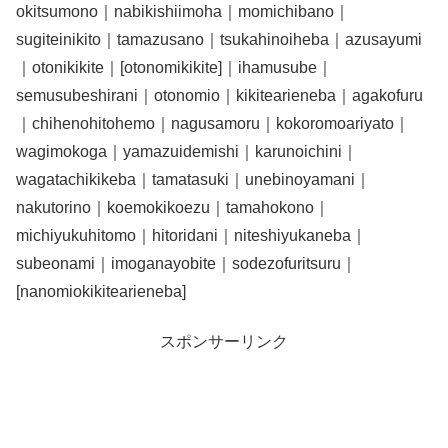
okitsumono｜nabikishiimoha｜momichibano｜
sugiteinikito｜tamazusano｜tsukahinoiheba｜azusayumi
｜otonikikite｜[otonomikikite]｜ihamusube｜
semusubeshirani｜otonomio｜kikitearieneba｜agakofuru
｜chihenohitohemo｜nagusamoru｜kokoromoariyato｜
wagimokoga｜yamazuidemishi｜karunoichini｜
wagatachikikeba｜tamatasuki｜unebinoyamani｜
nakutorino｜koemokikoezu｜tamahokono｜
michiyukuhitomo｜hitoridani｜niteshiyukaneba｜
subeonami｜imoganayobite｜sodezofuritsuru｜
[nanomiokikitearieneba]
スポンサーリンク