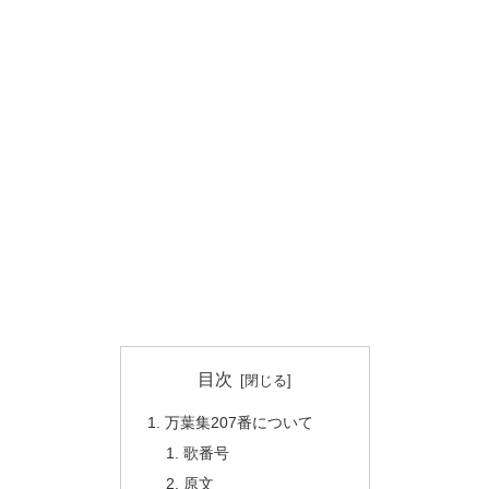
目次
万葉集207番について
歌番号
原文