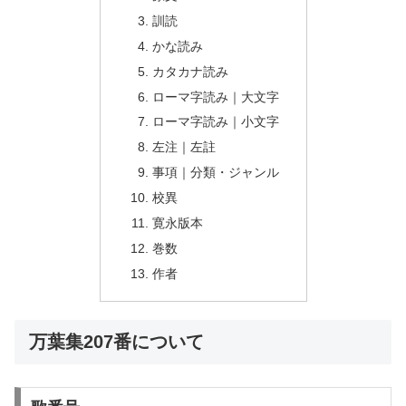
訓読
かな読み
カタカナ読み
ローマ字読み｜大文字
ローマ字読み｜小文字
左注｜左註
事項｜分類・ジャンル
校異
寛永版本
巻数
作者
万葉集207番について