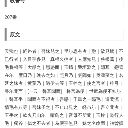
歌番号
207番
原文
天飛也｜軽路者｜吾妹兒之｜里尓思有者｜懃｜欲見騰｜不
已行者｜入目乎多見｜真根久徃者｜人應知見｜狭根葛｜後
毛将相等｜大船之｜思憑而｜玉蜻｜磐垣淵之｜隠耳｜戀管
在尓｜度日乃｜晩去之如｜照月乃｜雲隠如｜奥津藻之｜名
延之妹者｜黄葉乃｜過伊去等｜玉梓之｜使之言者｜梓弓｜
聲尓聞而｜[一云｜聲耳聞而]｜将言為便｜世武為便不知尓
｜聲耳乎｜聞而有不得者｜吾戀｜千重之一隔毛｜遣悶流｜
情毛有八等｜吾妹子之｜不止出見之｜軽市尓｜吾立聞者｜
玉手次｜畝火乃山尓｜喧鳥之｜音母不所聞｜玉桙｜道行人
毛｜獨谷｜似之不去者｜為便乎無見｜妹之名喚而｜袖曽振