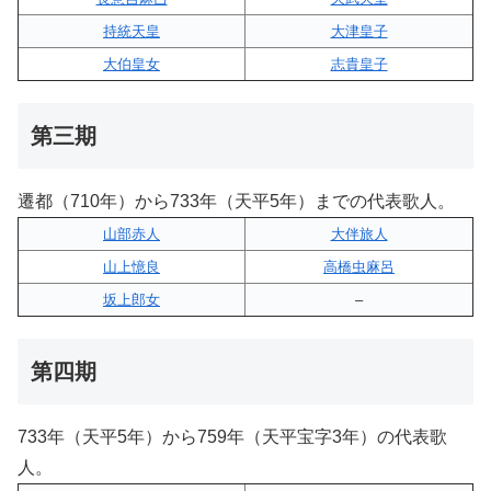
持統天皇
大津皇子
大伯皇女
志貴皇子
第三期
遷都（710年）から733年（天平5年）までの代表歌人。
山部赤人
大伴旅人
山上憶良
高橋虫麻呂
坂上郎女
–
第四期
733年（天平5年）から759年（天平宝字3年）の代表歌
人。