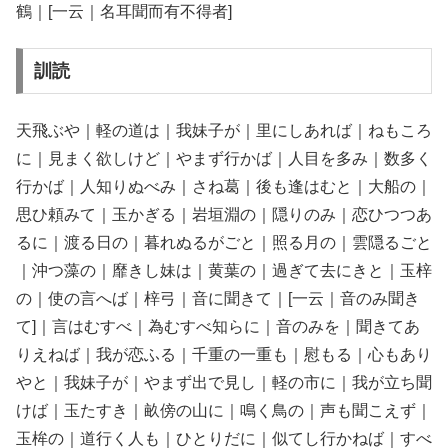
鶴｜[一云｜名耳聞而有不得者]
訓読
天飛ぶや｜軽の道は｜我妹子が｜里にしあれば｜ねもころ
に｜見まく欲しけど｜やまず行かば｜人目を多み｜数多く
行かば｜人知りぬべみ｜さね葛｜後も逢はむと｜大船の｜
思ひ頼みて｜玉かぎる｜岩垣淵の｜隠りのみ｜恋ひつつあ
るに｜渡る日の｜暮れぬるがごと｜照る月の｜雲隠るごと
｜沖つ藻の｜靡きし妹は｜黄葉の｜過ぎて去にきと｜玉梓
の｜使の言へば｜梓弓｜音に聞きて｜[一云｜音のみ聞き
て]｜言はむすべ｜為むすべ知らに｜音のみを｜聞きてあ
りえねば｜我が恋ふる｜千重の一重も｜慰もる｜心もあり
やと｜我妹子が｜やまず出で見し｜軽の市に｜我が立ち聞
けば｜玉たすき｜畝傍の山に｜鳴く鳥の｜声も聞こえず｜
玉桙の｜道行く人も｜ひとりだに｜似てし行かねば｜すべ