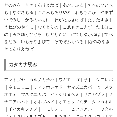
とのみを｜ききてありえねば｜あがこふる｜ちへのひとへ
も｜なぐさもる｜こころもありやと｜わぎもこが｜やまず
いでみし｜かるのいちに｜わがたちきけば｜たまたすき｜
うねびのやまに｜なくとりの｜こゑもきこえず｜たまほこ
の｜みちゆくひとも｜ひとりだに｜にてしゆかねば｜すべ
をなみ｜いもがなよびて｜そでぞふりつる｜[なのみをき
きてありえねば]
カタカナ読み
アマトブヤ｜カルノミチハ｜ワギモコガ｜サトニシアレバ
｜ネモコロニ｜ミマクホシケド｜ヤマズユカバ｜ヒトメヲ
オホミ｜マネクユカバ｜ヒトシリヌベミ｜サネカヅラ｜ノ
チモアハムト｜オホブネノ｜オモヒタノミテ｜タマカギル
｜イハカキフチノ｜コモリノミ｜コヒツツアルニ｜ワタル
ヒノ｜クレヌルガゴト｜テルツキノ｜クモガクルゴト｜オ