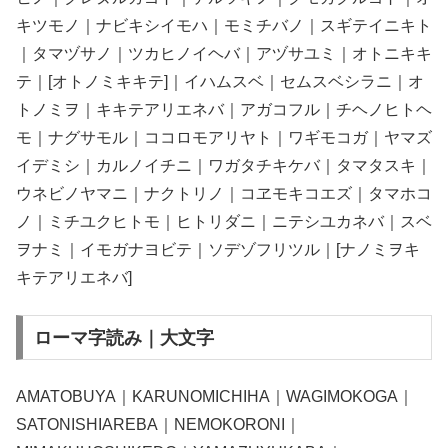
キツモノ｜ナビキシイモハ｜モミチバノ｜スギテイニキト
｜タマヅサノ｜ツカヒノイヘバ｜アヅサユミ｜オトニキキ
テ｜[オトノミキキテ]｜イハムスベ｜セムスベシラニ｜オ
トノミヲ｜キキテアリエネバ｜アガコフル｜チヘノヒトヘ
モ｜ナグサモル｜ココロモアリヤト｜ワギモコガ｜ヤマズ
イデミシ｜カルノイチニ｜ワガタチキケバ｜タマタスキ｜
ウネビノヤマニ｜ナクトリノ｜コヱモキコエズ｜タマホコ
ノ｜ミチユクヒトモ｜ヒトリダニ｜ニテシユカネバ｜スベ
ヲナミ｜イモガナヨビテ｜ソデゾフリツル｜[ナノミヲキ
キテアリエネバ]
ローマ字読み｜大文字
AMATOBUYA｜KARUNOMICHIHA｜WAGIMOKOGA｜
SATONISHIAREBA｜NEMOKORONI｜