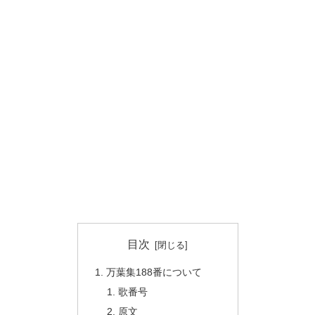
目次
万葉集188番について
歌番号
原文