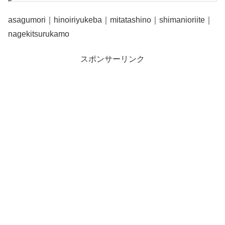
asagumori｜hinoiriyukeba｜mitatashino｜shimanioriite｜
nagekitsurukamo
スポンサーリンク