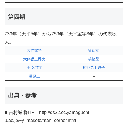
第四期
733年（天平5年）から759年（天平宝字3年）の代表歌
人。
大伴家持
笠郎女
大伴坂上郎女
橘諸兄
中臣宅守
狭野弟上娘子
湯原王
–
出典・参考
■ 吉村誠 様HP｜http://ds22.cc.yamaguchi-
u.ac.jp/~y_makoto/man_corner.html