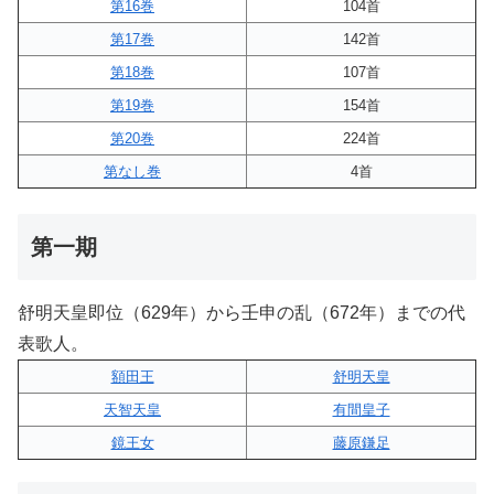
第16巻
104首
第17巻
142首
第18巻
107首
第19巻
154首
第20巻
224首
第なし巻
4首
第一期
舒明天皇即位（629年）から壬申の乱（672年）までの代
表歌人。
額田王
舒明天皇
天智天皇
有間皇子
鏡王女
藤原鎌足