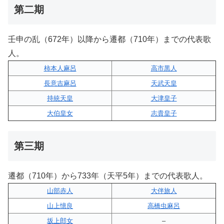
第二期
壬申の乱（672年）以降から遷都（710年）までの代表歌
人。
柿本人麻呂
高市黒人
長意吉麻呂
天武天皇
持統天皇
大津皇子
大伯皇女
志貴皇子
第三期
遷都（710年）から733年（天平5年）までの代表歌人。
山部赤人
大伴旅人
山上憶良
高橋虫麻呂
坂上郎女
–