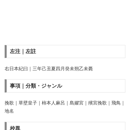
左注｜左註
右日本紀曰｜三年己丑夏四月癸未朔乙未薨
事項｜分類・ジャンル
挽歌｜草壁皇子｜柿本人麻呂｜島嬥宮｜殯宮挽歌｜飛鳥｜
地名
校異