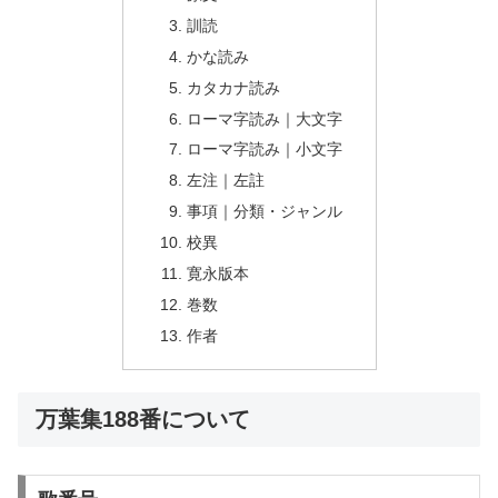
訓読
かな読み
カタカナ読み
ローマ字読み｜大文字
ローマ字読み｜小文字
左注｜左註
事項｜分類・ジャンル
校異
寛永版本
巻数
作者
万葉集188番について