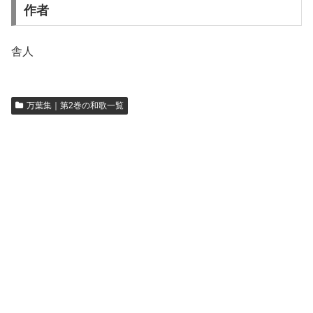
作者
舎人
万葉集｜第2巻の和歌一覧