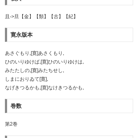
且->旦【金】【類】【古】【紀】
寛永版本
あさぐもり,[寛]あさくもり,
ひのいりゆけば,[寛]ひのいりゆけは,
みたたしの,[寛]みたちせし,
しまにおりゐて[寛],
なげきつるかも,[寛]なけきつるかも,
巻数
第2巻