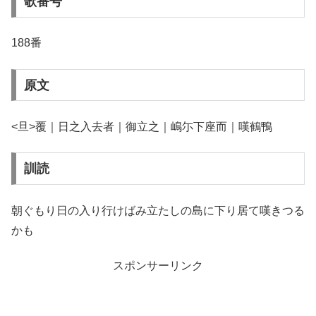
歌番号
188番
原文
<旦>覆｜日之入去者｜御立之｜嶋尓下座而｜嘆鶴鴨
訓読
朝ぐもり日の入り行けばみ立たしの島に下り居て嘆きつる
かも
スポンサーリンク