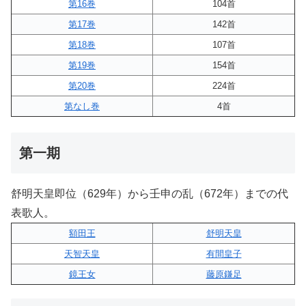
第16巻
104首
第17巻
142首
第18巻
107首
第19巻
154首
第20巻
224首
第なし巻
4首
第一期
舒明天皇即位（629年）から壬申の乱（672年）までの代
表歌人。
額田王
舒明天皇
天智天皇
有間皇子
鏡王女
藤原鎌足