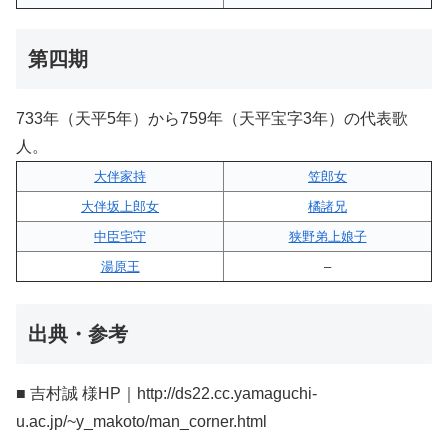
第四期
733年（天平5年）から759年（天平宝字3年）の代表歌
人。
大伴家持
笠郎女
大伴坂上郎女
橘諸兄
中臣宅守
狭野弟上娘子
湯原王
–
出典・参考
■ 吉村誠 様HP｜http://ds22.cc.yamaguchi-
u.ac.jp/~y_makoto/man_corner.html