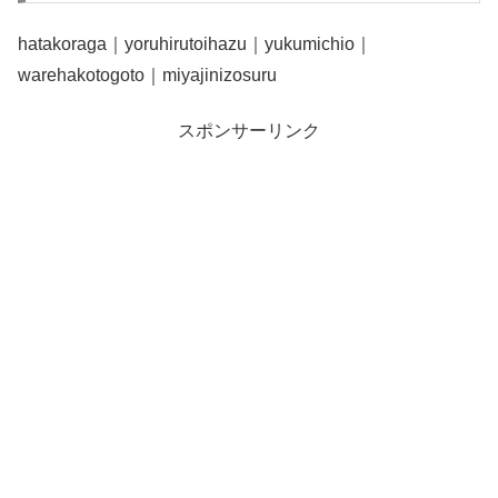
hatakoraga｜yoruhirutoihazu｜yukumichio｜
warehakotogoto｜miyajinizosuru
スポンサーリンク