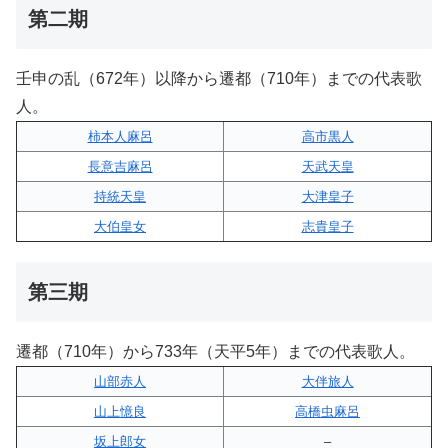
第二期
壬申の乱（672年）以降から遷都（710年）までの代表歌
人。
柿本人麻呂
高市黒人
長意吉麻呂
天武天皇
持統天皇
大津皇子
大伯皇女
志貴皇子
第三期
遷都（710年）から733年（天平5年）までの代表歌人。
山部赤人
大伴旅人
山上憶良
高橋虫麻呂
坂上郎女
–