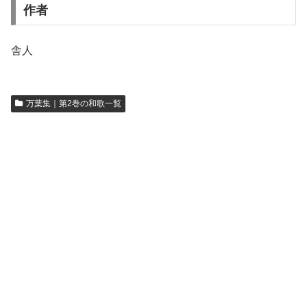
作者
舎人
万葉集｜第2巻の和歌一覧