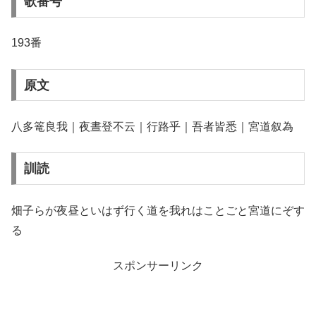
歌番号
193番
原文
八多篭良我｜夜晝登不云｜行路乎｜吾者皆悉｜宮道叙為
訓読
畑子らが夜昼といはず行く道を我れはことごと宮道にぞす
る
スポンサーリンク