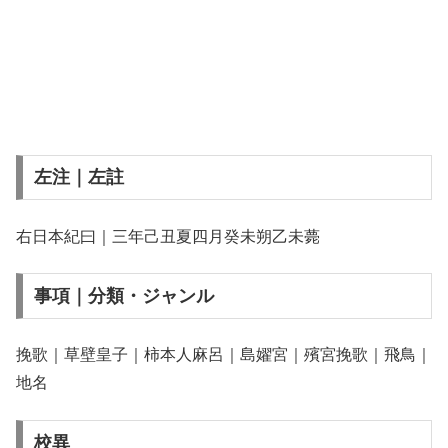
左注｜左註
右日本紀曰｜三年己丑夏四月癸未朔乙未薨
事項｜分類・ジャンル
挽歌｜草壁皇子｜柿本人麻呂｜島嬥宮｜殯宮挽歌｜飛鳥｜
地名
校異