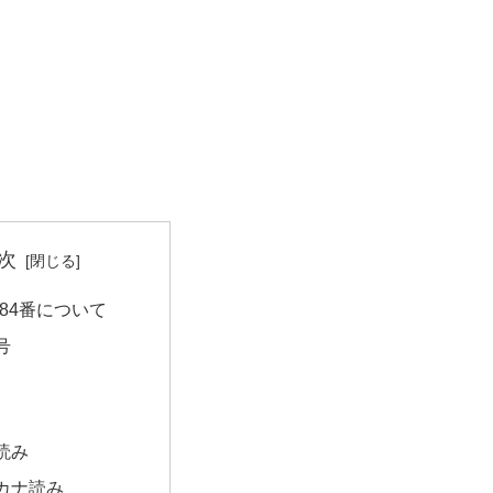
次
84番について
号
読み
カナ読み