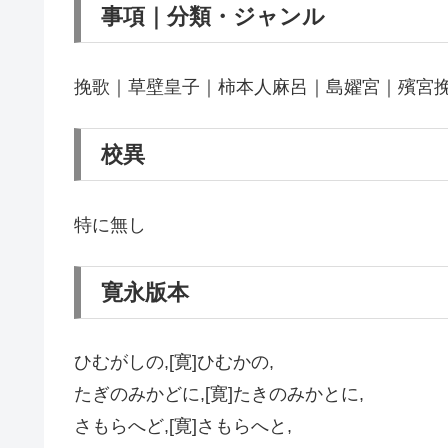
事項｜分類・ジャンル
挽歌｜草壁皇子｜柿本人麻呂｜島嬥宮｜殯宮
校異
特に無し
寛永版本
ひむがしの,[寛]ひむかの,
たぎのみかどに,[寛]たきのみかとに,
さもらへど,[寛]さもらへと,