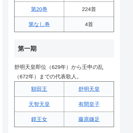
第20巻
224首
第なし巻
4首
第一期
舒明天皇即位（629年）から壬申の乱
（672年）までの代表歌人。
額田王
舒明天皇
天智天皇
有間皇子
鏡王女
藤原鎌足