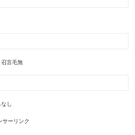
｜召言毛無
もなし
ンサーリンク