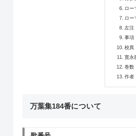
ロー
ロー
左注
事項
校異
寛永
巻数
作者
万葉集184番について
歌番号