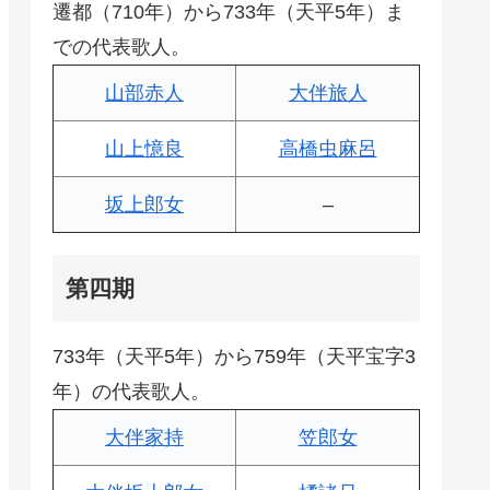
遷都（710年）から733年（天平5年）ま
での代表歌人。
山部赤人
大伴旅人
山上憶良
高橋虫麻呂
坂上郎女
–
第四期
733年（天平5年）から759年（天平宝字3
年）の代表歌人。
大伴家持
笠郎女