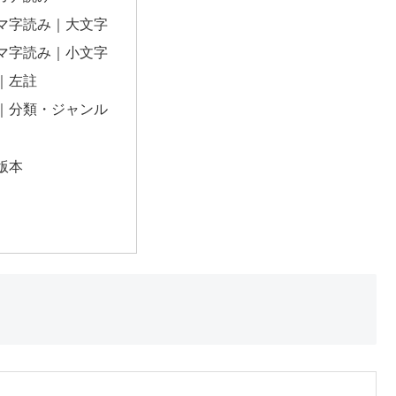
マ字読み｜大文字
マ字読み｜小文字
｜左註
｜分類・ジャンル
版本