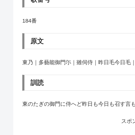
184番
原文
東乃｜多藝能御門尓｜雖伺侍｜昨日毛今日毛
訓読
東のたぎの御門に侍へど昨日も今日も召す言
スポ