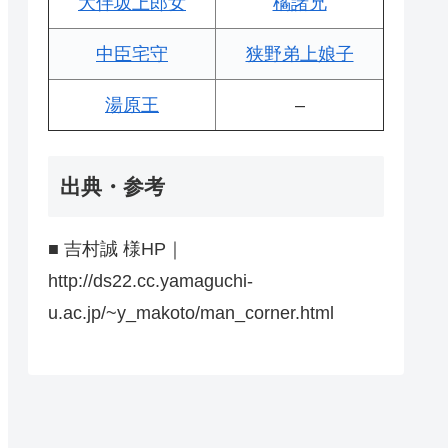
大伴坂上郎女
橘諸兄
中臣宅守
狭野弟上娘子
湯原王
–
出典・参考
■ 吉村誠 様HP｜
http://ds22.cc.yamaguchi-
u.ac.jp/~y_makoto/man_corner.html