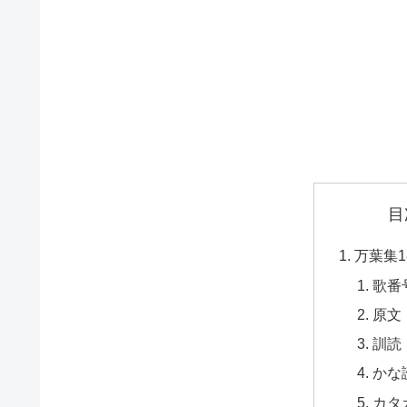
目
万葉集1
歌番
原文
訓読
かな
カタ