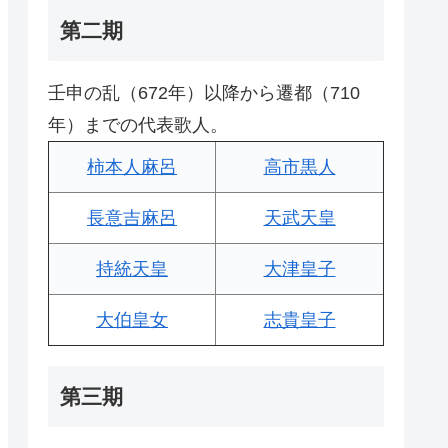
第二期
壬申の乱（672年）以降から遷都（710
年）までの代表歌人。
柿本人麻呂
高市黒人
長意吉麻呂
天武天皇
持統天皇
大津皇子
大伯皇女
志貴皇子
第三期