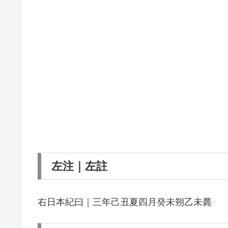
左注｜左註
右日本紀曰｜三年己丑夏四月癸未朔乙未薨