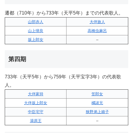
遷都（710年）から733年（天平5年）までの代表歌人。
山部赤人
大伴旅人
山上憶良
高橋虫麻呂
坂上郎女
–
第四期
733年（天平5年）から759年（天平宝字3年）の代表歌
人。
大伴家持
笠郎女
大伴坂上郎女
橘諸兄
中臣宅守
狭野弟上娘子
湯原王
–