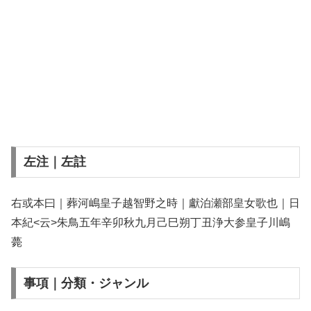
左注｜左註
右或本曰｜葬河嶋皇子越智野之時｜獻泊瀬部皇女歌也｜日
本紀<云>朱鳥五年辛卯秋九月己巳朔丁丑浄大参皇子川嶋
薨
事項｜分類・ジャンル