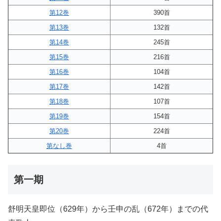
第12巻
390首
第13巻
132首
第14巻
245首
第15巻
216首
第16巻
104首
第17巻
142首
第18巻
107首
第19巻
154首
第20巻
224首
第なし巻
4首
第一期
舒明天皇即位（629年）から壬申の乱（672年）までの代