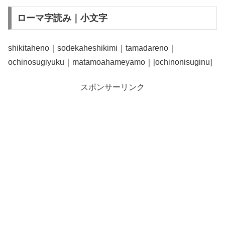
ローマ字読み｜小文字
shikitaheno｜sodekaheshikimi｜tamadareno｜
ochinosugiyuku｜matamoahameyamo｜[ochinonisuginu]
スポンサーリンク