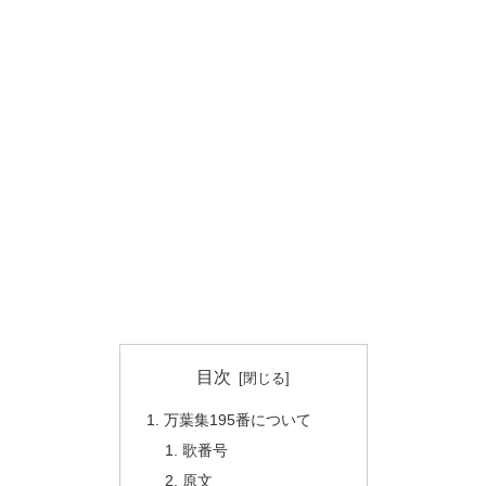
目次
万葉集195番について
歌番号
原文