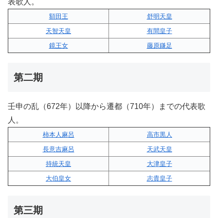
表歌人。
額田王
舒明天皇
天智天皇
有間皇子
鏡王女
藤原鎌足
第二期
壬申の乱（672年）以降から遷都（710年）までの代表歌
人。
柿本人麻呂
高市黒人
長意吉麻呂
天武天皇
持統天皇
大津皇子
大伯皇女
志貴皇子
第三期