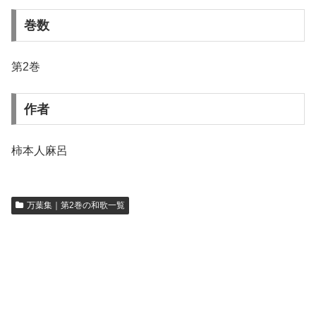
巻数
第2巻
作者
柿本人麻呂
万葉集｜第2巻の和歌一覧