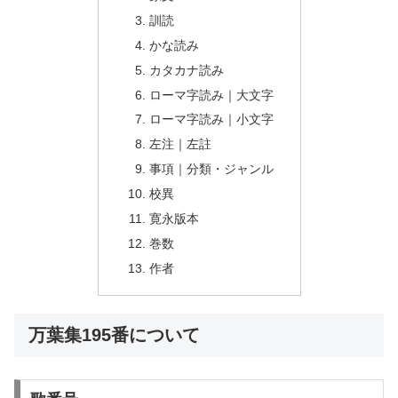
訓読
かな読み
カタカナ読み
ローマ字読み｜大文字
ローマ字読み｜小文字
左注｜左註
事項｜分類・ジャンル
校異
寛永版本
巻数
作者
万葉集195番について