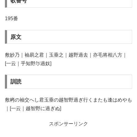
歌番号
195番
原文
敷妙乃｜袖易之君｜玉垂之｜越野過去｜亦毛将相八方｜
[一云｜乎知野尓過奴]
訓読
敷栲の袖交へし君玉垂の越智野過ぎ行くまたも逢はめやも
｜[一云｜越智野に過ぎぬ]
スポンサーリンク