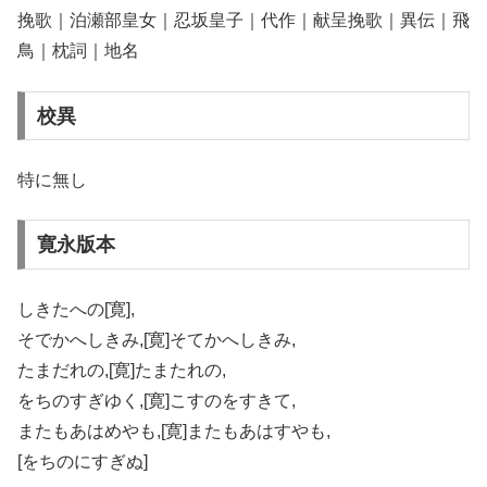
挽歌｜泊瀬部皇女｜忍坂皇子｜代作｜献呈挽歌｜異伝｜飛
鳥｜枕詞｜地名
校異
特に無し
寛永版本
しきたへの[寛],
そでかへしきみ,[寛]そてかへしきみ,
たまだれの,[寛]たまたれの,
をちのすぎゆく,[寛]こすのをすきて,
またもあはめやも,[寛]またもあはすやも,
[をちのにすぎぬ]