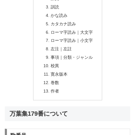
訓読
かな読み
カタカナ読み
ローマ字読み｜大文字
ローマ字読み｜小文字
左注｜左註
事項｜分類・ジャンル
校異
寛永版本
巻数
作者
万葉集179番について