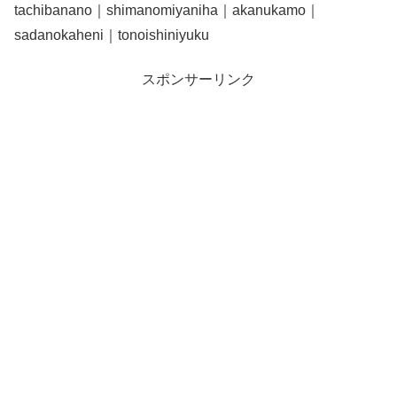
tachibanano｜shimanomiyaniha｜akanukamo｜
sadanokaheni｜tonoishiniyuku
スポンサーリンク