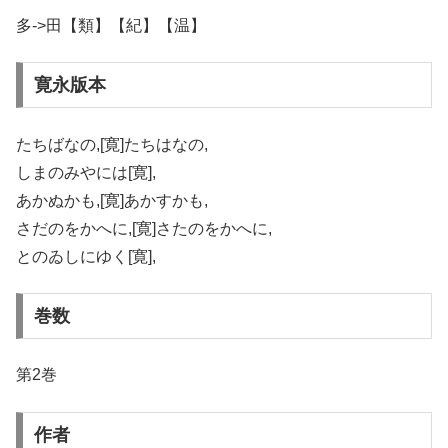
多->田【類】【紀】【温】
寛永版本
たちばなの,[寛]たちはなの,
しまのみやには[寛],
あかぬかも,[寛]あかすかも,
さだのをかへに,[寛]さたのをかへに,
とのゐしにゆく[寛],
巻数
第2巻
作者