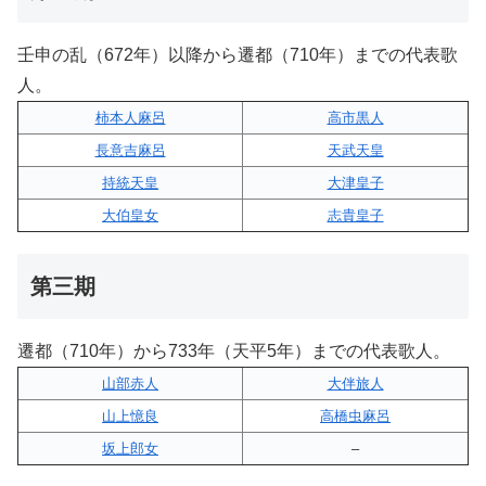
壬申の乱（672年）以降から遷都（710年）までの代表歌
人。
柿本人麻呂
高市黒人
長意吉麻呂
天武天皇
持統天皇
大津皇子
大伯皇女
志貴皇子
第三期
遷都（710年）から733年（天平5年）までの代表歌人。
山部赤人
大伴旅人
山上憶良
高橋虫麻呂
坂上郎女
–