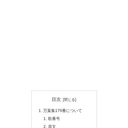
目次
万葉集179番について
歌番号
原文