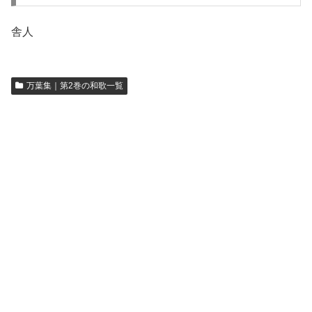
舎人
万葉集｜第2巻の和歌一覧