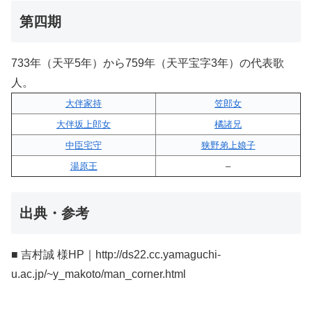
第四期
733年（天平5年）から759年（天平宝字3年）の代表歌
人。
大伴家持
笠郎女
大伴坂上郎女
橘諸兄
中臣宅守
狭野弟上娘子
湯原王
–
出典・参考
■ 吉村誠 様HP｜http://ds22.cc.yamaguchi-
u.ac.jp/~y_makoto/man_corner.html