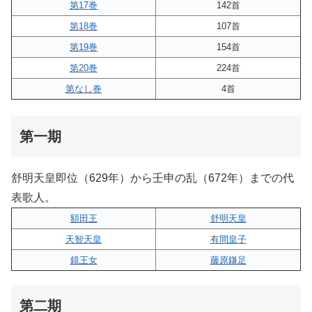
第17巻
142首
第18巻
107首
第19巻
154首
第20巻
224首
第なし巻
4首
第一期
舒明天皇即位（629年）から壬申の乱（672年）までの代
表歌人。
額田王
舒明天皇
天智天皇
有間皇子
鏡王女
藤原鎌足
第二期