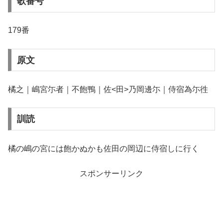
歌番号
179番
原文
橘之｜嶋宮尓者｜不飽鴨｜佐<田>乃岡邊尓｜侍宿為尓徃
訓読
橘の嶋の宮には飽かぬかも佐田の岡辺に侍宿しに行く
スポンサーリンク