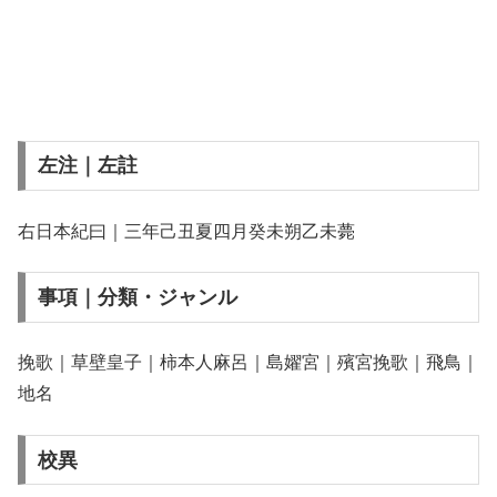
左注｜左註
右日本紀曰｜三年己丑夏四月癸未朔乙未薨
事項｜分類・ジャンル
挽歌｜草壁皇子｜柿本人麻呂｜島嬥宮｜殯宮挽歌｜飛鳥｜
地名
校異