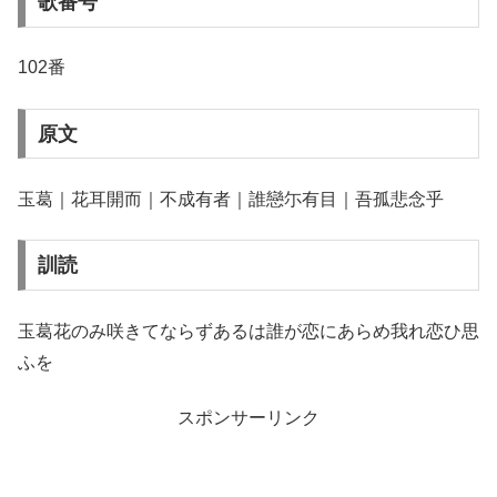
歌番号
102番
原文
玉葛｜花耳開而｜不成有者｜誰戀尓有目｜吾孤悲念乎
訓読
玉葛花のみ咲きてならずあるは誰が恋にあらめ我れ恋ひ思
ふを
スポンサーリンク