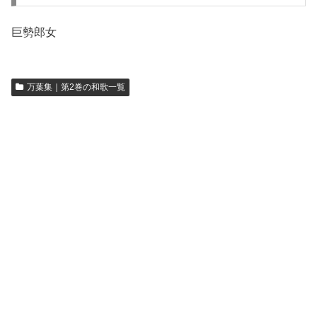
巨勢郎女
万葉集｜第2巻の和歌一覧