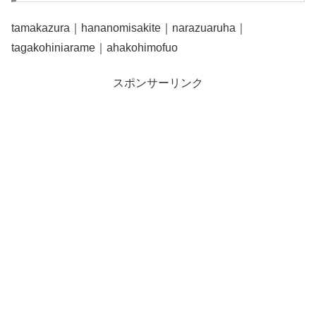
tamakazura｜hananomisakite｜narazuaruha｜
tagakohiniarame｜ahakohimofuo
スポンサーリンク