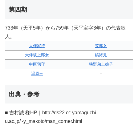
第四期
733年（天平5年）から759年（天平宝字3年）の代表歌
人。
大伴家持
笠郎女
大伴坂上郎女
橘諸兄
中臣宅守
狭野弟上娘子
湯原王
–
出典・参考
■ 吉村誠 様HP｜http://ds22.cc.yamaguchi-
u.ac.jp/~y_makoto/man_corner.html