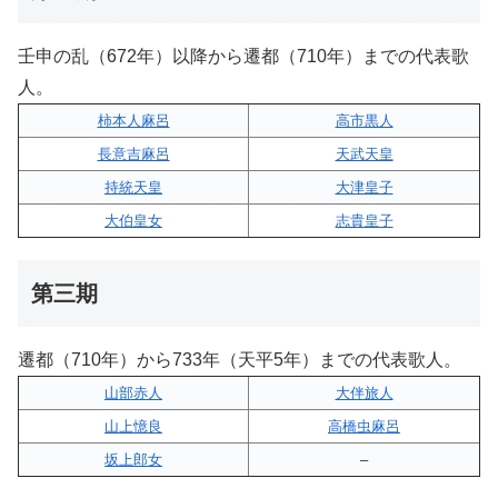
壬申の乱（672年）以降から遷都（710年）までの代表歌
人。
柿本人麻呂
高市黒人
長意吉麻呂
天武天皇
持統天皇
大津皇子
大伯皇女
志貴皇子
第三期
遷都（710年）から733年（天平5年）までの代表歌人。
山部赤人
大伴旅人
山上憶良
高橋虫麻呂
坂上郎女
–