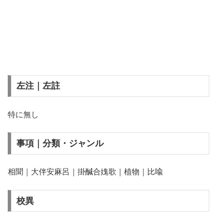
左注｜左註
特に無し
事項｜分類・ジャンル
相聞｜大伴安麻呂｜掛醎合媿歌｜植物｜比喩
校異