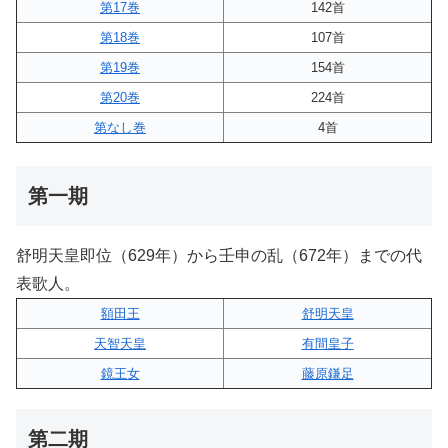
第17巻
142首
第18巻
107首
第19巻
154首
第20巻
224首
第なし巻
4首
第一期
舒明天皇即位（629年）から壬申の乱（672年）までの代
表歌人。
額田王
舒明天皇
天智天皇
有間皇子
鏡王女
藤原鎌足
第二期