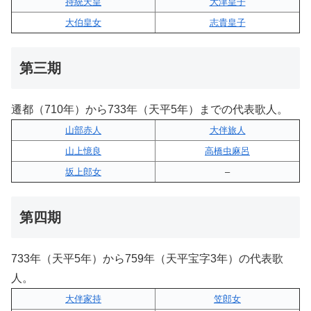
持統天皇
大津皇子
大伯皇女
志貴皇子
第三期
遷都（710年）から733年（天平5年）までの代表歌人。
山部赤人
大伴旅人
山上憶良
高橋虫麻呂
坂上郎女
–
第四期
733年（天平5年）から759年（天平宝字3年）の代表歌
人。
大伴家持
笠郎女