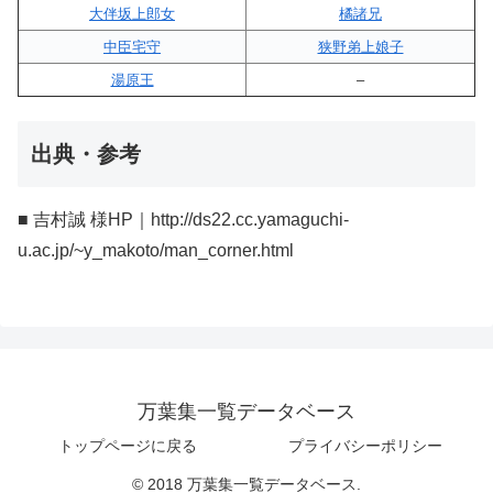
大伴坂上郎女
橘諸兄
中臣宅守
狭野弟上娘子
湯原王
–
出典・参考
■ 吉村誠 様HP｜http://ds22.cc.yamaguchi-
u.ac.jp/~y_makoto/man_corner.html
万葉集一覧データベース
トップページに戻る
プライバシーポリシー
© 2018 万葉集一覧データベース.