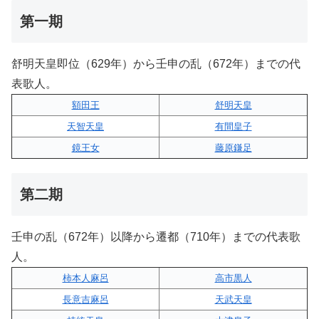
第一期
舒明天皇即位（629年）から壬申の乱（672年）までの代
表歌人。
額田王
舒明天皇
天智天皇
有間皇子
鏡王女
藤原鎌足
第二期
壬申の乱（672年）以降から遷都（710年）までの代表歌
人。
柿本人麻呂
高市黒人
長意吉麻呂
天武天皇