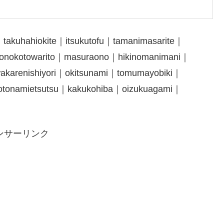
takuhahiokite｜itsukutofu｜tamanimasarite｜
onokotowarito｜masuraono｜hikinomanimani｜
wakarenishiyori｜okitsunami｜tomumayobiki｜
tonamietsutsu｜kakukohiba｜oizukuagami｜
ンサーリンク