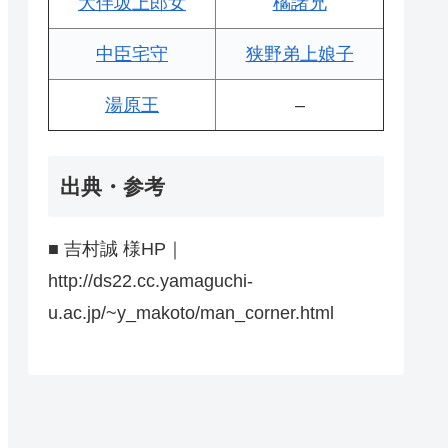
大伴坂上郎女
橘諸兄
中臣宅守
狭野弟上娘子
湯原王
–
出典・参考
■ 吉村誠 様HP｜
http://ds22.cc.yamaguchi-
u.ac.jp/~y_makoto/man_corner.html