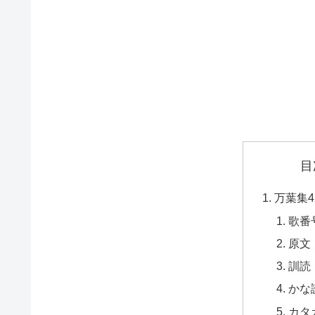
目
万葉集4
歌番
原文
訓読
かな
カタ