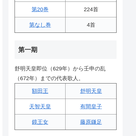
第20巻
224首
第なし巻
4首
第一期
舒明天皇即位（629年）から壬申の乱
（672年）までの代表歌人。
額田王
舒明天皇
天智天皇
有間皇子
鏡王女
藤原鎌足