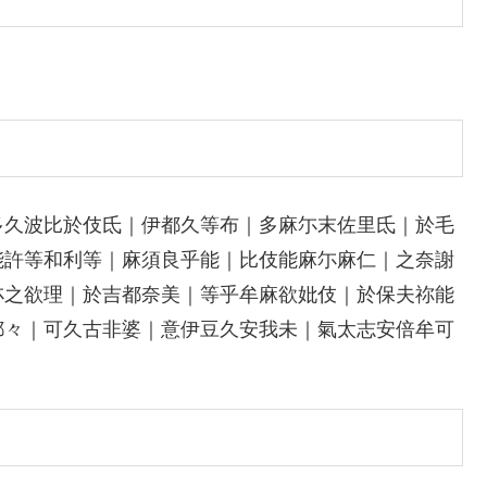
多久波比於伎氐｜伊都久等布｜多麻尓末佐里氐｜於毛
能許等和利等｜麻須良乎能｜比伎能麻尓麻仁｜之奈謝
尓之欲理｜於吉都奈美｜等乎牟麻欲妣伎｜於保夫祢能
都々｜可久古非婆｜意伊豆久安我未｜氣太志安倍牟可