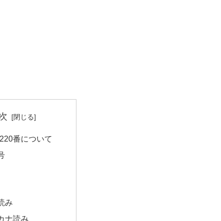
次
220番について
号
読み
カナ読み