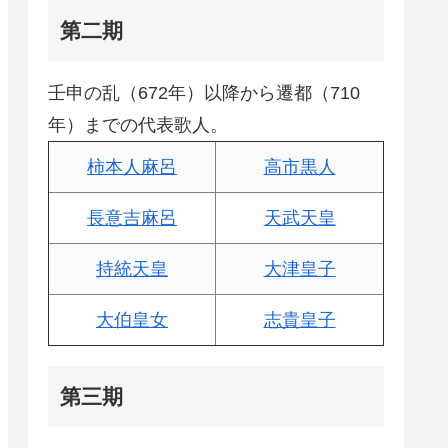
第二期
壬申の乱（672年）以降から遷都（710
年）までの代表歌人。
柿本人麻呂
高市黒人
長意吉麻呂
天武天皇
持統天皇
大津皇子
大伯皇女
志貴皇子
第三期