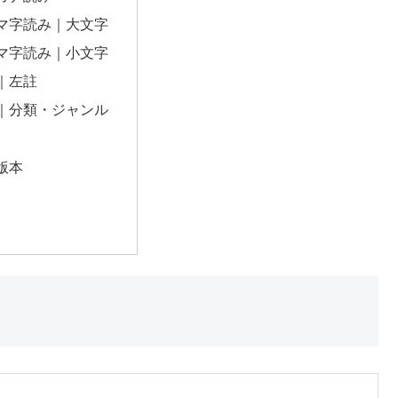
マ字読み｜大文字
マ字読み｜小文字
｜左註
｜分類・ジャンル
版本