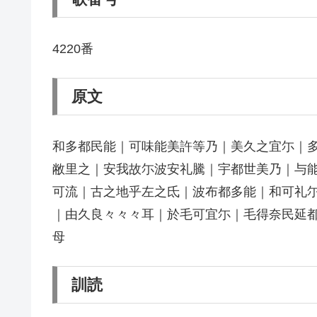
4220番
原文
和多都民能｜可味能美許等乃｜美久之宜尓｜
敝里之｜安我故尓波安礼騰｜宇都世美乃｜与
可流｜古之地乎左之氐｜波布都多能｜和可礼
｜由久良々々々耳｜於毛可宜尓｜毛得奈民延
母
訓読