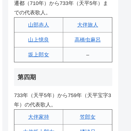
遷都（710年）から733年（天平5年）ま
での代表歌人。
山部赤人
大伴旅人
山上憶良
高橋虫麻呂
坂上郎女
–
第四期
733年（天平5年）から759年（天平宝字3
年）の代表歌人。
大伴家持
笠郎女