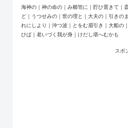
海神の｜神の命の｜み櫛笥に｜貯ひ置きて｜
ど｜うつせみの｜世の理と｜大夫の｜引きの
れにしより｜沖つ波｜とをむ眉引き｜大船の
ひば｜老いづく我が身｜けだし堪へむかも
スポ