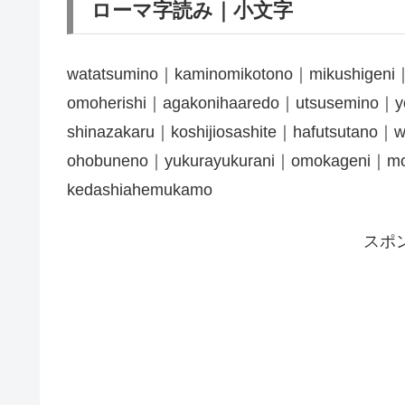
ローマ字読み｜小文字
watatsumino｜kaminomikotono｜mikushigeni｜
omoherishi｜agakonihaaredo｜utsusemino｜y
shinazakaru｜koshijiosashite｜hafutsutano｜
ohobuneno｜yukurayukurani｜omokageni｜mo
kedashiahemukamo
スポ