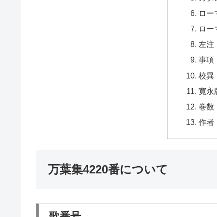
ロー
ロー
左注
事項
校異
寛永
巻数
作者
万葉集4220番について
歌番号