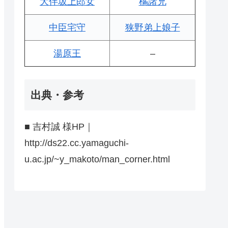
大伴坂上郎女
橘諸兄
中臣宅守
狭野弟上娘子
湯原王
–
出典・参考
■ 吉村誠 様HP｜
http://ds22.cc.yamaguchi-
u.ac.jp/~y_makoto/man_corner.html