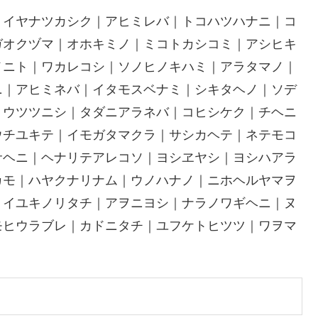
｜イヤナツカシク｜アヒミレバ｜トコハツハナニ｜コ
ガオクヅマ｜オホキミノ｜ミコトカシコミ｜アシヒキ
メニト｜ワカレコシ｜ソノヒノキハミ｜アラタマノ｜
ニ｜アヒミネバ｜イタモスベナミ｜シキタヘノ｜ソデ
｜ウツツニシ｜タダニアラネバ｜コヒシケク｜チヘニ
ウチユキテ｜イモガタマクラ｜サシカヘテ｜ネテモコ
サヘニ｜ヘナリテアレコソ｜ヨシヱヤシ｜ヨシハアラ
カモ｜ハヤクナリナム｜ウノハナノ｜ニホヘルヤマヲ
｜イユキノリタチ｜アヲニヨシ｜ナラノワギヘニ｜ヌ
モヒウラブレ｜カドニタチ｜ユフケトヒツツ｜ワヲマ