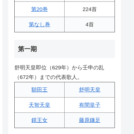
第20巻
224首
第なし巻
4首
第一期
舒明天皇即位（629年）から壬申の乱
（672年）までの代表歌人。
額田王
舒明天皇
天智天皇
有間皇子
鏡王女
藤原鎌足