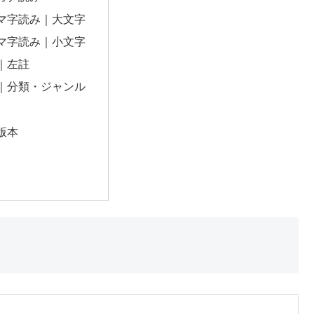
マ字読み｜大文字
マ字読み｜小文字
｜左註
｜分類・ジャンル
版本