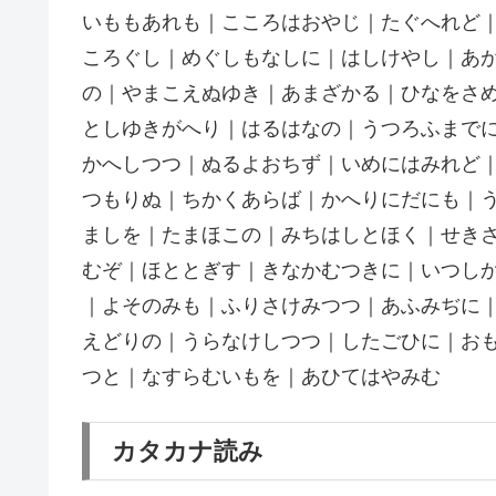
いももあれも｜こころはおやじ｜たぐへれど
ころぐし｜めぐしもなしに｜はしけやし｜あ
の｜やまこえぬゆき｜あまざかる｜ひなをさ
としゆきがへり｜はるはなの｜うつろふまで
かへしつつ｜ぬるよおちず｜いめにはみれど
つもりぬ｜ちかくあらば｜かへりにだにも｜
ましを｜たまほこの｜みちはしとほく｜せき
むぞ｜ほととぎす｜きなかむつきに｜いつし
｜よそのみも｜ふりさけみつつ｜あふみぢに
えどりの｜うらなけしつつ｜したごひに｜お
つと｜なすらむいもを｜あひてはやみむ
カタカナ読み