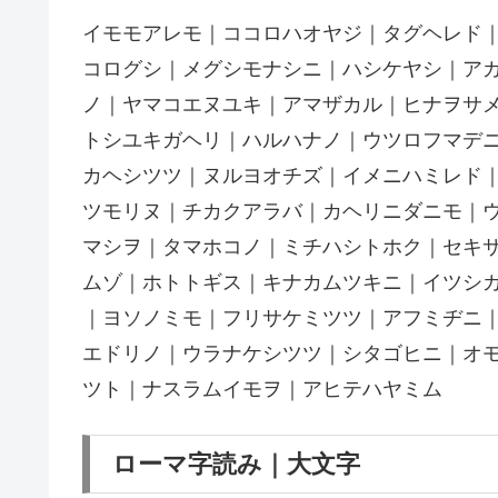
イモモアレモ｜ココロハオヤジ｜タグヘレド
コログシ｜メグシモナシニ｜ハシケヤシ｜ア
ノ｜ヤマコエヌユキ｜アマザカル｜ヒナヲサ
トシユキガヘリ｜ハルハナノ｜ウツロフマデ
カヘシツツ｜ヌルヨオチズ｜イメニハミレド
ツモリヌ｜チカクアラバ｜カヘリニダニモ｜
マシヲ｜タマホコノ｜ミチハシトホク｜セキ
ムゾ｜ホトトギス｜キナカムツキニ｜イツシ
｜ヨソノミモ｜フリサケミツツ｜アフミヂニ
エドリノ｜ウラナケシツツ｜シタゴヒニ｜オ
ツト｜ナスラムイモヲ｜アヒテハヤミム
ローマ字読み｜大文字