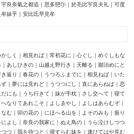
｜宇良奈氣之都追｜思多戀尓｜於毛比宇良夫礼｜可度
良牟妹乎｜安比氐早見牟
つかしく｜相見れば｜常初花に｜心ぐし｜めぐしもな
み｜あしひきの｜山越え野行き｜天離る｜鄙治めにと
行き返り｜春花の｜うつろふまでに｜相見ねば｜いた
ちず｜夢には見れど｜うつつにし｜直にあらねば｜恋
にだにも｜うち行きて｜妹が手枕｜さし交へて｜寝て
｜へなりてあれこそ｜よしゑやし｜よしはあらむぞ｜
りなむ｜卯の花の｜にほへる山を｜よそのみも｜振り
をによし｜奈良の我家に｜ぬえ鳥の｜うら泣けしつつ
ひつつ｜我を待つと｜寝すらむ妹を｜逢ひてはや見む