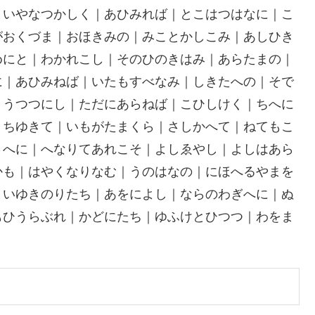
｜いやなつかしく｜あひみれば｜とこはつはなに｜こ
がおくづま｜おほきみの｜みことかしこみ｜あしひき
めにと｜わかれこし｜そのひのきはみ｜あらたまの｜
に｜あひみねば｜いたもすべなみ｜しきたへの｜そで
｜うつつにし｜ただにあらねば｜こひしけく｜ちへに
うちゆきて｜いもがたまくら｜さしかへて｜ねてもこ
さへに｜へなりてあれこそ｜よしゑやし｜よしはあら
かも｜はやくなりなむ｜うのはなの｜にほへるやまを
｜いゆきのりたち｜あをによし｜ならのわぎへに｜ぬ
もひうらぶれ｜かどにたち｜ゆふけとひつつ｜わをま