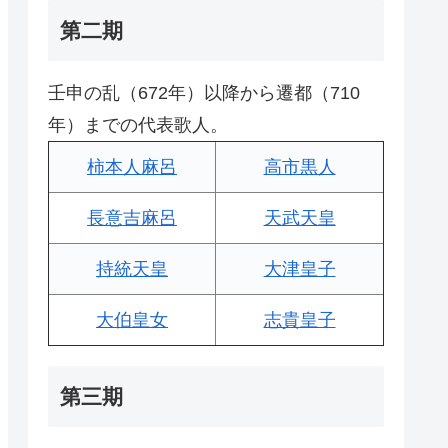
第二期
壬申の乱（672年）以降から遷都（710
年）までの代表歌人。
柿本人麻呂
高市黒人
長意吉麻呂
天武天皇
持統天皇
大津皇子
大伯皇女
志貴皇子
第三期