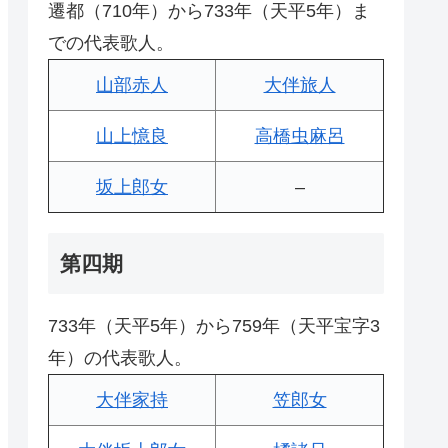
遷都（710年）から733年（天平5年）ま
での代表歌人。
山部赤人
大伴旅人
山上憶良
高橋虫麻呂
坂上郎女
–
第四期
733年（天平5年）から759年（天平宝字3
年）の代表歌人。
大伴家持
笠郎女