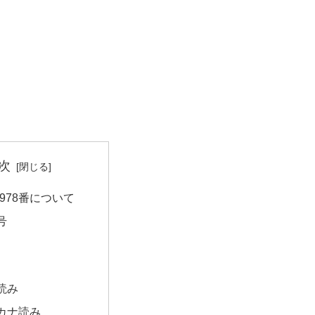
次
978番について
号
読み
カナ読み