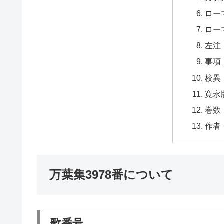
ロー
ロー
左注
事項
校異
寛永
巻数
作者
万葉集3978番について
歌番号