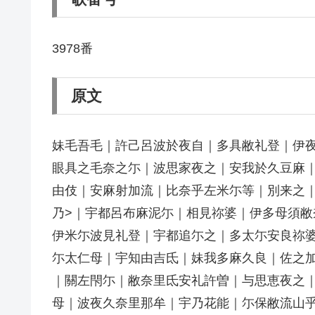
3978番
原文
妹毛吾毛｜許己呂波於夜自｜多具敝礼登｜伊夜
眼具之毛奈之尓｜波思家夜之｜安我於久豆麻
由伎｜安麻射加流｜比奈乎左米尓等｜別来之
乃>｜宇都呂布麻泥尓｜相見祢婆｜伊多母須
伊米尓波見礼登｜宇都追尓之｜多太尓安良祢婆
尓太仁母｜宇知由吉氐｜妹我多麻久良｜佐之
｜關左閇尓｜敝奈里氐安礼許曽｜与思恵夜之
母｜波夜久奈里那牟｜宇乃花能｜尓保敝流山