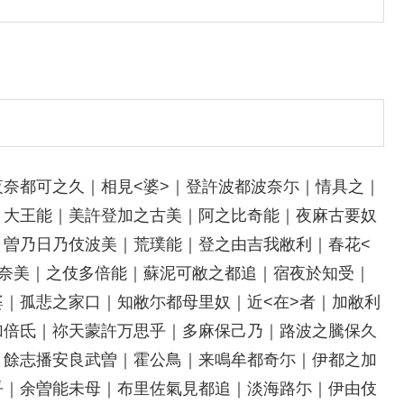
奈都可之久｜相見<婆>｜登許波都波奈尓｜情具之｜
｜大王能｜美許登加之古美｜阿之比奇能｜夜麻古要奴
｜曽乃日乃伎波美｜荒璞能｜登之由吉我敝利｜春花<
敝奈美｜之伎多倍能｜蘇泥可敝之都追｜宿夜於知受｜
｜孤悲之家口｜知敝尓都母里奴｜近<在>者｜加敝利
加倍氐｜祢天蒙許万思乎｜多麻保己乃｜路波之騰保久
｜餘志播安良武曽｜霍公鳥｜来鳴牟都奇尓｜伊都之加
乎｜余曽能未母｜布里佐氣見都追｜淡海路尓｜伊由伎