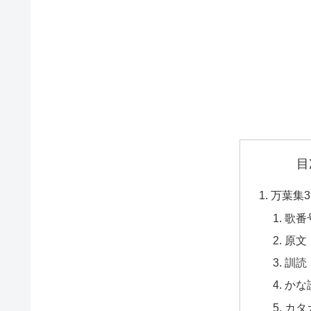
目
万葉集3
歌番
原文
訓読
かな
カタ