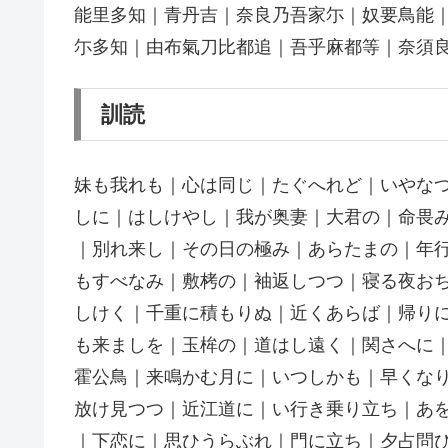
能里多知｜青丹吉｜奈良乃吾家尓｜奴要鳥能
尓多知｜由布氣刀比都追｜吾乎麻都等｜奈須
訓読
妹も我れも｜心は同じ｜たぐへれど｜いやな
しに｜はしけやし｜我が奥妻｜大君の｜命畏
｜別れ来し｜その日の極み｜あらたまの｜年
もすべなみ｜敷栲の｜袖返しつつ｜寝る夜お
しけく｜千重に積もりぬ｜近くあらば｜帰り
も来ましを｜玉桙の｜道はし遠く｜関さへに
霍公鳥｜来鳴かむ月に｜いつしかも｜早くな
放け見つつ｜近江道に｜い行き乗り立ち｜あ
｜下恋に｜思ひうらぶれ｜門に立ち｜夕占問