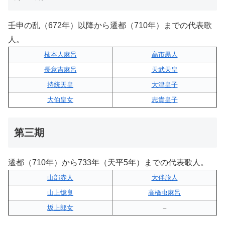
壬申の乱（672年）以降から遷都（710年）までの代表歌
人。
柿本人麻呂
高市黒人
長意吉麻呂
天武天皇
持統天皇
大津皇子
大伯皇女
志貴皇子
第三期
遷都（710年）から733年（天平5年）までの代表歌人。
山部赤人
大伴旅人
山上憶良
高橋虫麻呂
坂上郎女
–