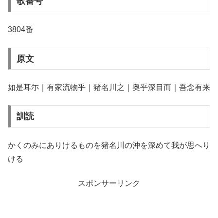
歌番号
3804番
原文
如是耳尓｜有家流物乎｜猪名川之｜奥乎深目而｜吾念有来
訓読
かくのみにありけるものを猪名川の沖を深めて我が思へり
ける
スポンサーリンク