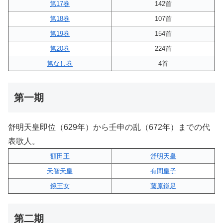
第17巻
142首
第18巻
107首
第19巻
154首
第20巻
224首
第なし巻
4首
第一期
舒明天皇即位（629年）から壬申の乱（672年）までの代
表歌人。
額田王
舒明天皇
天智天皇
有間皇子
鏡王女
藤原鎌足
第二期