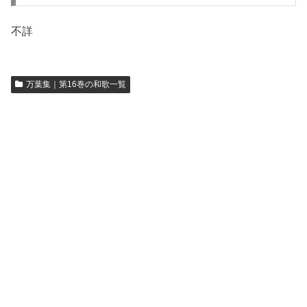
不詳
万葉集｜第16巻の和歌一覧