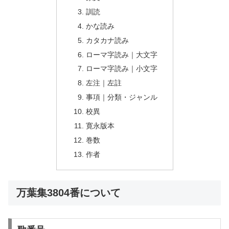
訓読
かな読み
カタカナ読み
ローマ字読み｜大文字
ローマ字読み｜小文字
左注｜左註
事項｜分類・ジャンル
校異
寛永版本
巻数
作者
万葉集3804番について