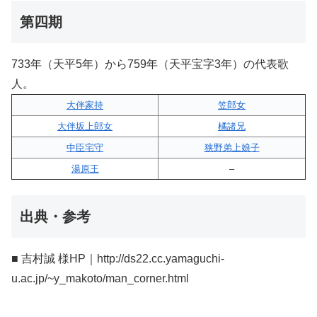
第四期
733年（天平5年）から759年（天平宝字3年）の代表歌
人。
大伴家持
笠郎女
大伴坂上郎女
橘諸兄
中臣宅守
狭野弟上娘子
湯原王
–
出典・参考
■ 吉村誠 様HP｜http://ds22.cc.yamaguchi-
u.ac.jp/~y_makoto/man_corner.html