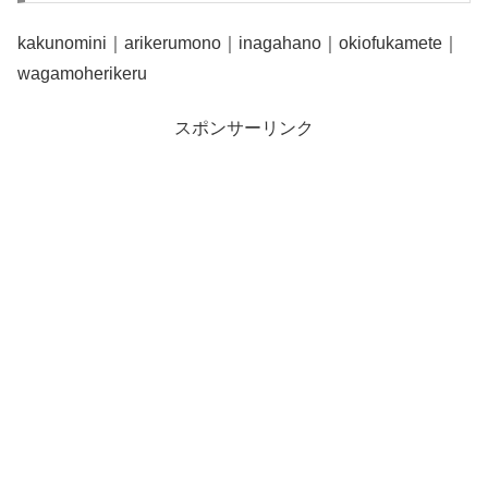
kakunomini｜arikerumono｜inagahano｜okiofukamete｜
wagamoherikeru
スポンサーリンク