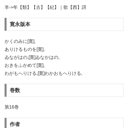
羊->年【類】【古】【紀】｜歌【西】謌
寛永版本
かくのみに[寛],
ありけるものを[寛],
ゐながはの,[寛]ゐなかはの,
おきをふかめて[寛],
わがもへりける,[寛]わかおもへりける,
巻数
第16巻
作者