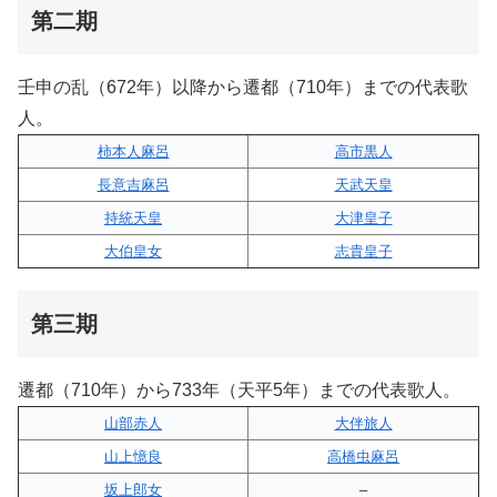
第二期
壬申の乱（672年）以降から遷都（710年）までの代表歌
人。
柿本人麻呂
高市黒人
長意吉麻呂
天武天皇
持統天皇
大津皇子
大伯皇女
志貴皇子
第三期
遷都（710年）から733年（天平5年）までの代表歌人。
山部赤人
大伴旅人
山上憶良
高橋虫麻呂
坂上郎女
–