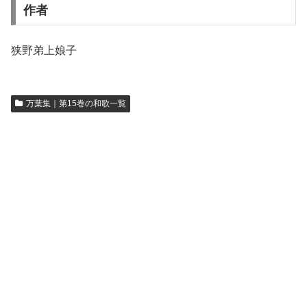
作者
狭野弟上娘子
万葉集｜第15巻の和歌一覧