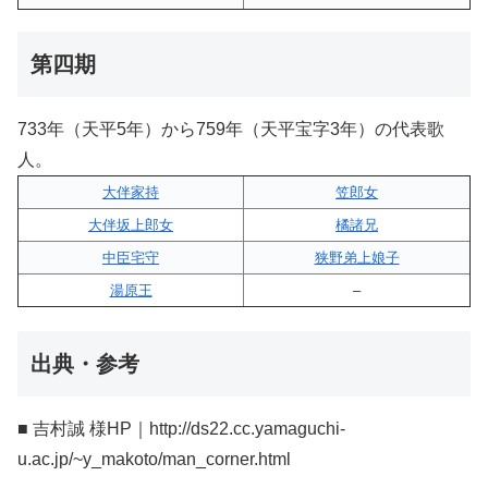
第四期
733年（天平5年）から759年（天平宝字3年）の代表歌
人。
大伴家持
笠郎女
大伴坂上郎女
橘諸兄
中臣宅守
狭野弟上娘子
湯原王
–
出典・参考
■ 吉村誠 様HP｜http://ds22.cc.yamaguchi-
u.ac.jp/~y_makoto/man_corner.html