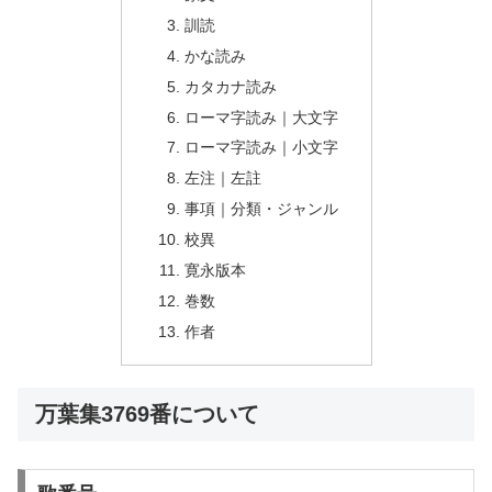
訓読
かな読み
カタカナ読み
ローマ字読み｜大文字
ローマ字読み｜小文字
左注｜左註
事項｜分類・ジャンル
校異
寛永版本
巻数
作者
万葉集3769番について