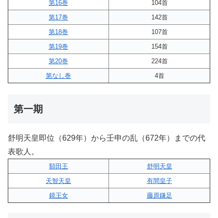
第16巻
104首
第17巻
142首
第18巻
107首
第19巻
154首
第20巻
224首
第なし巻
4首
第一期
舒明天皇即位（629年）から壬申の乱（672年）までの代
表歌人。
額田王
舒明天皇
天智天皇
有間皇子
鏡王女
藤原鎌足