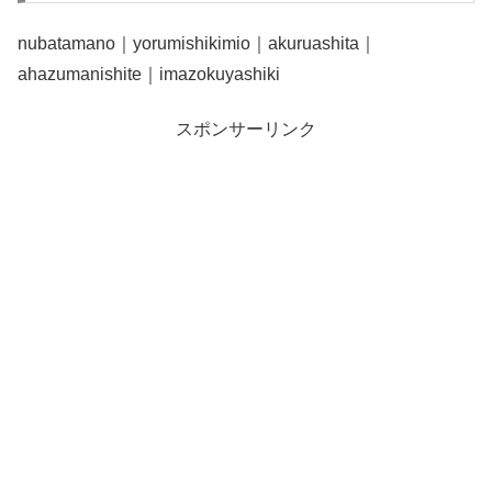
nubatamano｜yorumishikimio｜akuruashita｜
ahazumanishite｜imazokuyashiki
スポンサーリンク