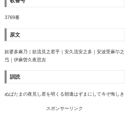
歌番号
3769番
原文
奴婆多麻乃｜欲流見之君乎｜安久流安之多｜安波受麻尓之
弖｜伊麻曽久夜思吉
訓読
ぬばたまの夜見し君を明くる朝逢はずまにして今ぞ悔しき
スポンサーリンク