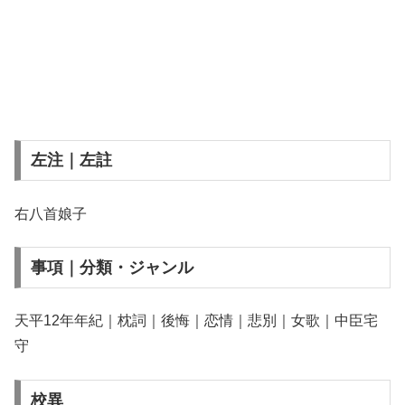
左注｜左註
右八首娘子
事項｜分類・ジャンル
天平12年年紀｜枕詞｜後悔｜恋情｜悲別｜女歌｜中臣宅
守
校異