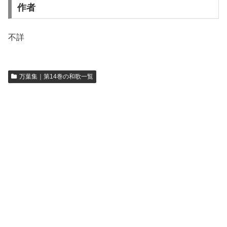
作者
不詳
万葉集｜第14巻の和歌一覧