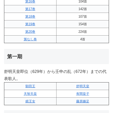
第16巻
104首
第17巻
142首
第18巻
107首
第19巻
154首
第20巻
224首
第なし巻
4首
第一期
舒明天皇即位（629年）から壬申の乱（672年）までの代
表歌人。
額田王
舒明天皇
天智天皇
有間皇子
鏡王女
藤原鎌足