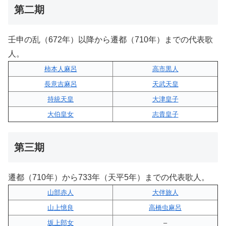
第二期
壬申の乱（672年）以降から遷都（710年）までの代表歌
人。
柿本人麻呂
高市黒人
長意吉麻呂
天武天皇
持統天皇
大津皇子
大伯皇女
志貴皇子
第三期
遷都（710年）から733年（天平5年）までの代表歌人。
山部赤人
大伴旅人
山上憶良
高橋虫麻呂
坂上郎女
–