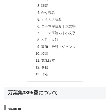
訓読
かな読み
カタカナ読み
ローマ字読み｜大文字
ローマ字読み｜小文字
左注｜左註
事項｜分類・ジャンル
校異
寛永版本
巻数
作者
万葉集3395番について