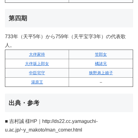
第四期
733年（天平5年）から759年（天平宝字3年）の代表歌
人。
大伴家持
笠郎女
大伴坂上郎女
橘諸兄
中臣宅守
狭野弟上娘子
湯原王
–
出典・参考
■ 吉村誠 様HP｜http://ds22.cc.yamaguchi-
u.ac.jp/~y_makoto/man_corner.html