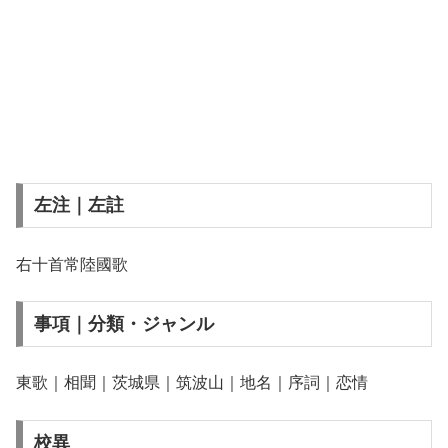
左注｜左註
右十首常陸國歌
事項｜分類・ジャンル
東歌｜相聞｜茨城県｜筑波山｜地名｜序詞｜恋情
校異