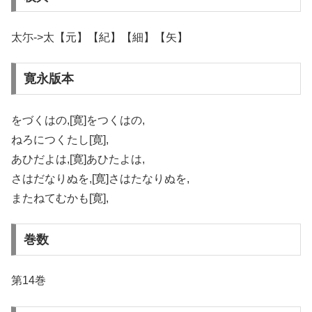
太尓->太【元】【紀】【細】【矢】
寛永版本
をづくはの,[寛]をつくはの,
ねろにつくたし[寛],
あひだよは,[寛]あひたよは,
さはだなりぬを,[寛]さはたなりぬを,
またねてむかも[寛],
巻数
第14巻