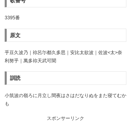
歌番号
3395番
原文
乎豆久波乃｜祢呂尓都久多思｜安比太欲波｜佐波<太>奈
利努乎｜萬多祢天武可聞
訓読
小筑波の嶺ろに月立し間夜はさはだなりぬをまた寝てむか
も
スポンサーリンク