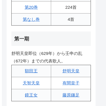
第20巻
224首
第なし巻
4首
第一期
舒明天皇即位（629年）から壬申の乱
（672年）までの代表歌人。
額田王
舒明天皇
天智天皇
有間皇子
鏡王女
藤原鎌足