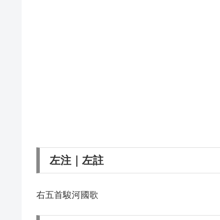
左注｜左註
右五首駿河國歌