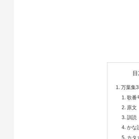
目
万葉集3
歌番
原文
訓読
かな
カタ