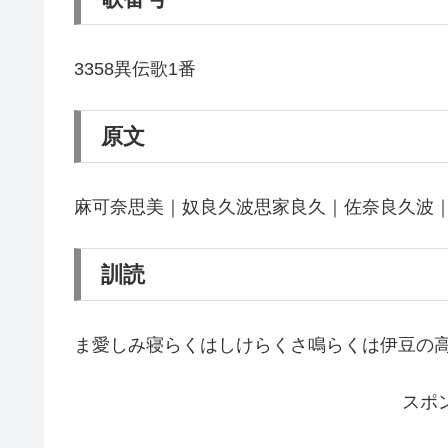
3358異伝歌1番
原文
麻可奈思美｜奴良久波思家良久｜佐奈良久波
訓読
ま愛しみ寝らくはしけらくさ鳴らくは伊豆の
スポ