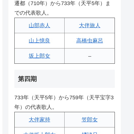
遷都（710年）から733年（天平5年）ま
での代表歌人。
山部赤人
大伴旅人
山上憶良
高橋虫麻呂
坂上郎女
–
第四期
733年（天平5年）から759年（天平宝字3
年）の代表歌人。
大伴家持
笠郎女