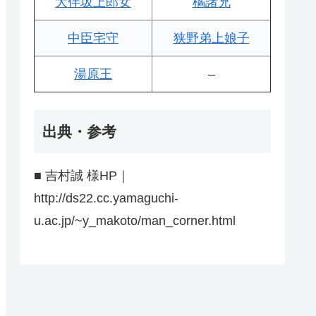
大伴坂上郎女
橘諸兄
中臣宅守
狭野弟上娘子
湯原王
–
出典・参考
■ 吉村誠 様HP｜
http://ds22.cc.yamaguchi-
u.ac.jp/~y_makoto/man_corner.html