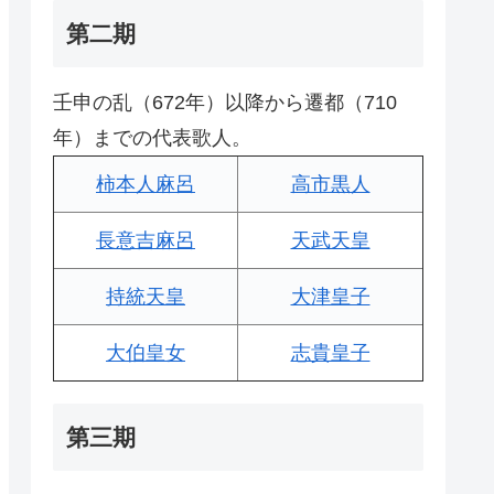
第二期
壬申の乱（672年）以降から遷都（710
年）までの代表歌人。
柿本人麻呂
高市黒人
長意吉麻呂
天武天皇
持統天皇
大津皇子
大伯皇女
志貴皇子
第三期