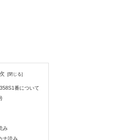
次
358S1番について
号
読み
カナ読み