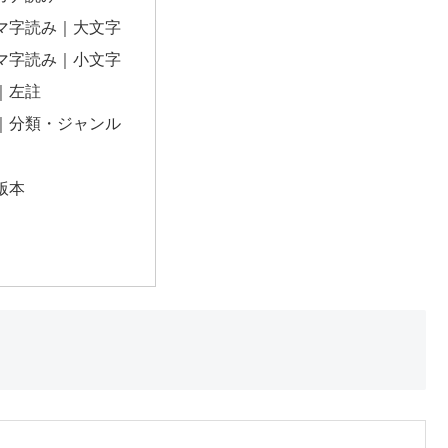
マ字読み｜大文字
マ字読み｜小文字
｜左註
｜分類・ジャンル
版本