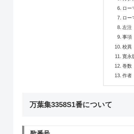
ロー
ロー
左注
事項
校異
寛永
巻数
作者
万葉集3358S1番について
歌番号