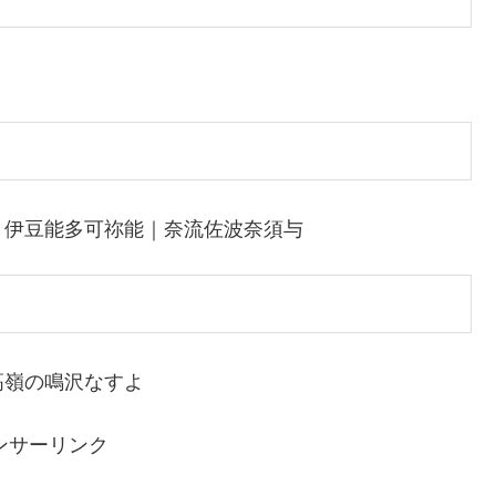
｜伊豆能多可祢能｜奈流佐波奈須与
高嶺の鳴沢なすよ
ンサーリンク