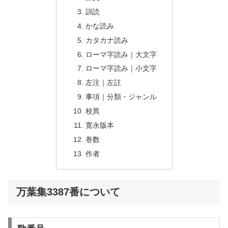
訓読
かな読み
カタカナ読み
ローマ字読み｜大文字
ローマ字読み｜小文字
左注｜左註
事項｜分類・ジャンル
校異
寛永版本
巻数
作者
万葉集3387番について