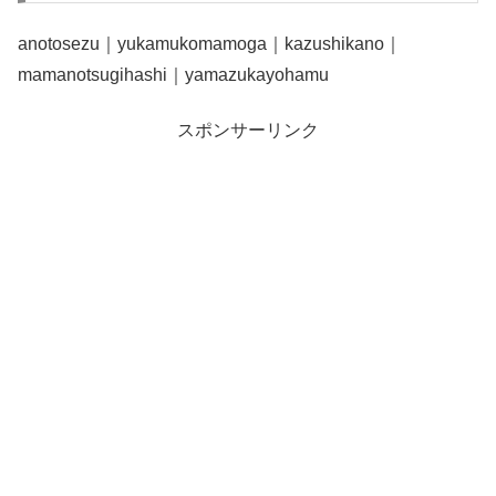
anotosezu｜yukamukomamoga｜kazushikano｜
mamanotsugihashi｜yamazukayohamu
スポンサーリンク