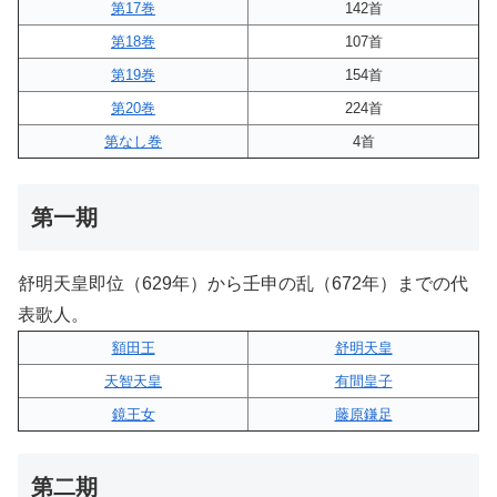
第17巻
142首
第18巻
107首
第19巻
154首
第20巻
224首
第なし巻
4首
第一期
舒明天皇即位（629年）から壬申の乱（672年）までの代
表歌人。
額田王
舒明天皇
天智天皇
有間皇子
鏡王女
藤原鎌足
第二期