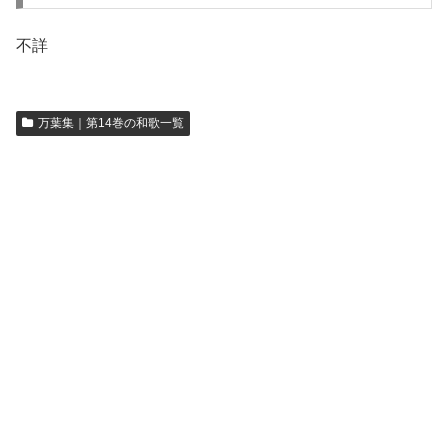
不詳
万葉集｜第14巻の和歌一覧