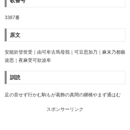
歌番号
3387番
原文
安能於登世受｜由可牟古馬母我｜可豆思加乃｜麻末乃都藝
波思｜夜麻受可欲波牟
訓読
足の音せず行かむ駒もが葛飾の真間の継橋やまず通はむ
スポンサーリンク