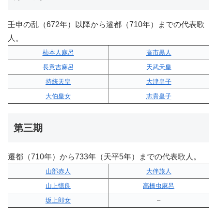
壬申の乱（672年）以降から遷都（710年）までの代表歌
人。
柿本人麻呂
高市黒人
長意吉麻呂
天武天皇
持統天皇
大津皇子
大伯皇女
志貴皇子
第三期
遷都（710年）から733年（天平5年）までの代表歌人。
山部赤人
大伴旅人
山上憶良
高橋虫麻呂
坂上郎女
–