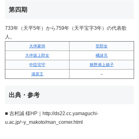
第四期
733年（天平5年）から759年（天平宝字3年）の代表歌
人。
大伴家持
笠郎女
大伴坂上郎女
橘諸兄
中臣宅守
狭野弟上娘子
湯原王
–
出典・参考
■ 吉村誠 様HP｜http://ds22.cc.yamaguchi-
u.ac.jp/~y_makoto/man_corner.html