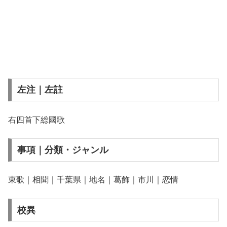
左注｜左註
右四首下総國歌
事項｜分類・ジャンル
東歌｜相聞｜千葉県｜地名｜葛飾｜市川｜恋情
校異