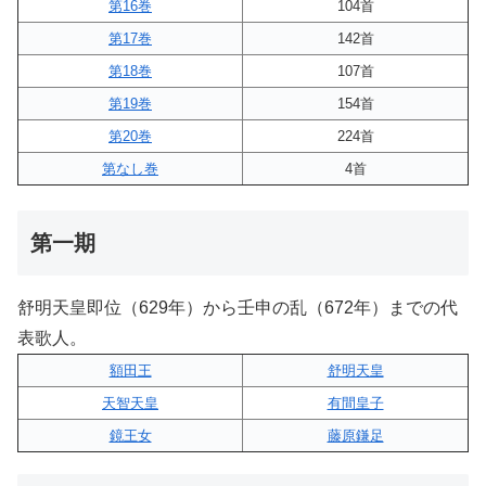
第16巻
104首
第17巻
142首
第18巻
107首
第19巻
154首
第20巻
224首
第なし巻
4首
第一期
舒明天皇即位（629年）から壬申の乱（672年）までの代
表歌人。
額田王
舒明天皇
天智天皇
有間皇子
鏡王女
藤原鎌足