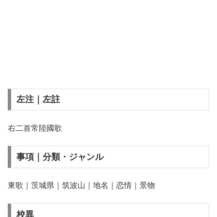
左注｜左註
右二首常陸國歌
事項｜分類・ジャンル
東歌｜茨城県｜筑波山｜地名｜恋情｜景物
校異