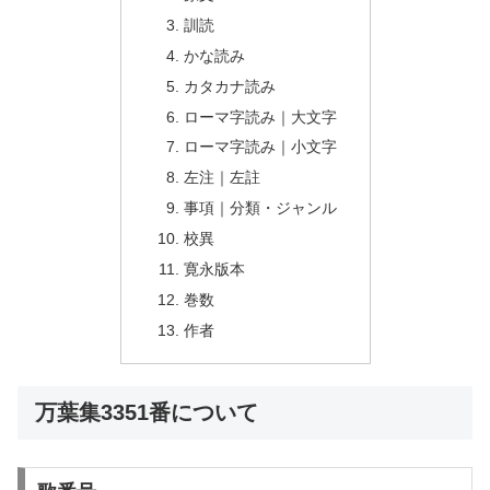
訓読
かな読み
カタカナ読み
ローマ字読み｜大文字
ローマ字読み｜小文字
左注｜左註
事項｜分類・ジャンル
校異
寛永版本
巻数
作者
万葉集3351番について