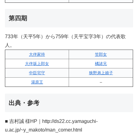
第四期
733年（天平5年）から759年（天平宝字3年）の代表歌
人。
大伴家持
笠郎女
大伴坂上郎女
橘諸兄
中臣宅守
狭野弟上娘子
湯原王
–
出典・参考
■ 吉村誠 様HP｜http://ds22.cc.yamaguchi-
u.ac.jp/~y_makoto/man_corner.html