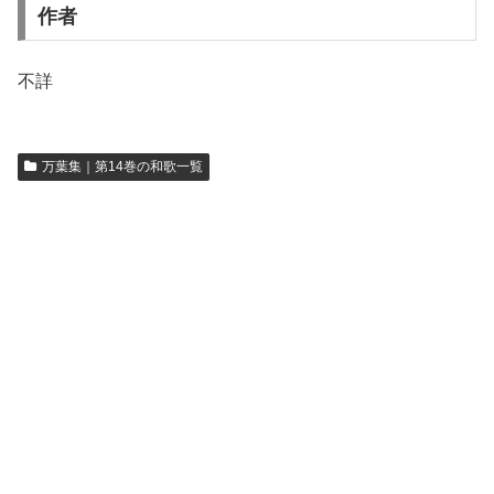
作者
不詳
万葉集｜第14巻の和歌一覧