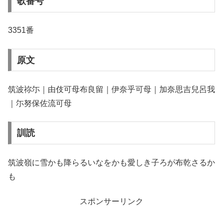
歌番号
3351番
原文
筑波祢尓｜由伎可母布良留｜伊奈乎可母｜加奈思吉兒呂我
｜尓努保佐流可母
訓読
筑波嶺に雪かも降らるいなをかも愛しき子ろが布乾さるか
も
スポンサーリンク