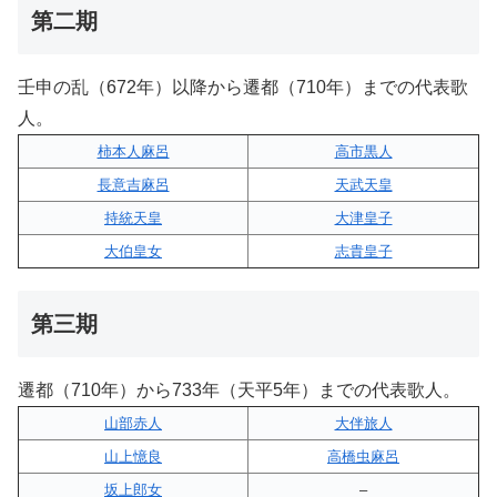
第二期
壬申の乱（672年）以降から遷都（710年）までの代表歌
人。
柿本人麻呂
高市黒人
長意吉麻呂
天武天皇
持統天皇
大津皇子
大伯皇女
志貴皇子
第三期
遷都（710年）から733年（天平5年）までの代表歌人。
山部赤人
大伴旅人
山上憶良
高橋虫麻呂
坂上郎女
–