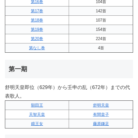
第16巻
104首
第17巻
142首
第18巻
107首
第19巻
154首
第20巻
224首
第なし巻
4首
第一期
舒明天皇即位（629年）から壬申の乱（672年）までの代
表歌人。
額田王
舒明天皇
天智天皇
有間皇子
鏡王女
藤原鎌足