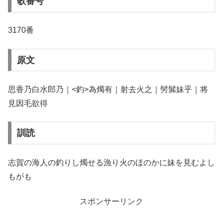
歌番号
3170番
原文
思香乃白水郎乃｜<釣>為燭有｜射去火之｜髣髴妹乎｜将
見因毛欲得
訓読
志賀の海人の釣りし燭せる漁り火のほのかに妹を見むよし
もがも
スポンサーリンク