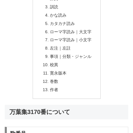
訓読
かな読み
カタカナ読み
ローマ字読み｜大文字
ローマ字読み｜小文字
左注｜左註
事項｜分類・ジャンル
校異
寛永版本
巻数
作者
万葉集3170番について