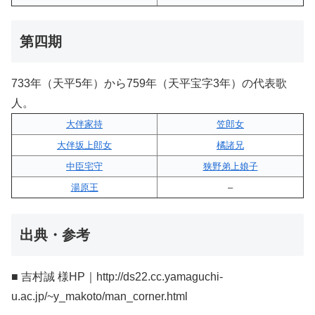
第四期
733年（天平5年）から759年（天平宝字3年）の代表歌
人。
大伴家持
笠郎女
大伴坂上郎女
橘諸兄
中臣宅守
狭野弟上娘子
湯原王
–
出典・参考
■ 吉村誠 様HP｜http://ds22.cc.yamaguchi-
u.ac.jp/~y_makoto/man_corner.html