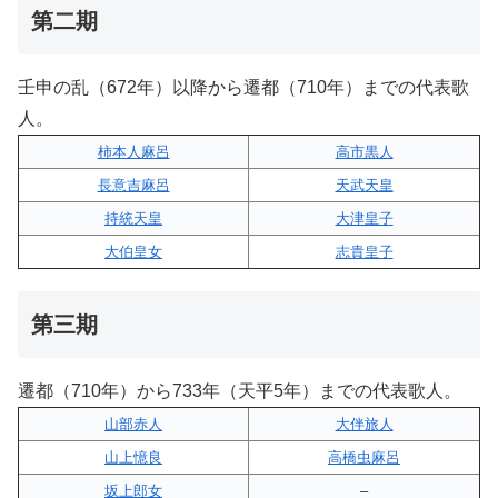
第二期
壬申の乱（672年）以降から遷都（710年）までの代表歌
人。
柿本人麻呂
高市黒人
長意吉麻呂
天武天皇
持統天皇
大津皇子
大伯皇女
志貴皇子
第三期
遷都（710年）から733年（天平5年）までの代表歌人。
山部赤人
大伴旅人
山上憶良
高橋虫麻呂
坂上郎女
–