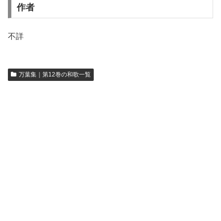
作者
不詳
万葉集｜第12巻の和歌一覧