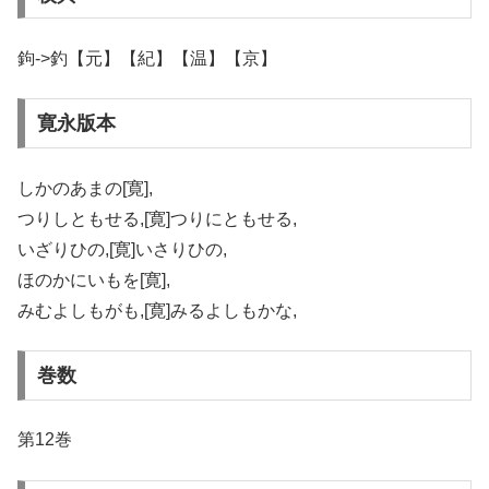
鉤->釣【元】【紀】【温】【京】
寛永版本
しかのあまの[寛],
つりしともせる,[寛]つりにともせる,
いざりひの,[寛]いさりひの,
ほのかにいもを[寛],
みむよしもがも,[寛]みるよしもかな,
巻数
第12巻