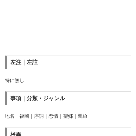
左注｜左註
特に無し
事項｜分類・ジャンル
地名｜福岡｜序詞｜恋情｜望郷｜羈旅
校異