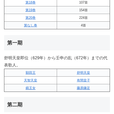
第18巻
107首
第19巻
154首
第20巻
224首
第なし巻
4首
第一期
舒明天皇即位（629年）から壬申の乱（672年）までの代
表歌人。
額田王
舒明天皇
天智天皇
有間皇子
鏡王女
藤原鎌足
第二期