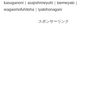
kasuganoni｜asajishimeyuhi｜taemeyato｜
wagaomofuhitoha｜iyatohonagani
スポンサーリンク