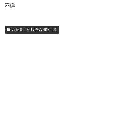
不詳
万葉集｜第12巻の和歌一覧