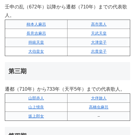
壬申の乱（672年）以降から遷都（710年）までの代表歌
人。
柿本人麻呂
高市黒人
長意吉麻呂
天武天皇
持統天皇
大津皇子
大伯皇女
志貴皇子
第三期
遷都（710年）から733年（天平5年）までの代表歌人。
山部赤人
大伴旅人
山上憶良
高橋虫麻呂
坂上郎女
–