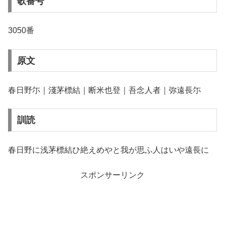
歌番号
3050番
原文
春日野尓｜淺茅標結｜断米也登｜吾念人者｜弥遠長尓
訓読
春日野に浅茅標結ひ絶えめやと我が思ふ人はいや遠長に
スポンサーリンク