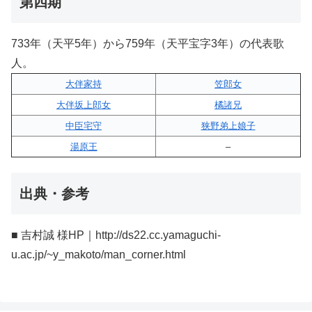
第四期
733年（天平5年）から759年（天平宝字3年）の代表歌
人。
大伴家持
笠郎女
大伴坂上郎女
橘諸兄
中臣宅守
狭野弟上娘子
湯原王
–
出典・参考
■ 吉村誠 様HP｜http://ds22.cc.yamaguchi-
u.ac.jp/~y_makoto/man_corner.html