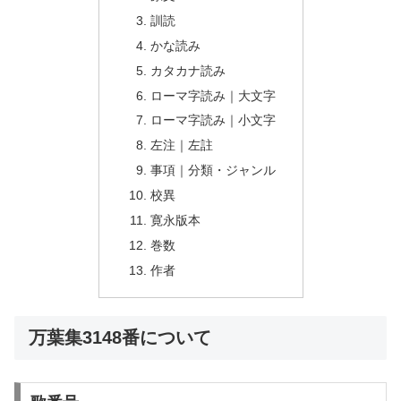
訓読
かな読み
カタカナ読み
ローマ字読み｜大文字
ローマ字読み｜小文字
左注｜左註
事項｜分類・ジャンル
校異
寛永版本
巻数
作者
万葉集3148番について