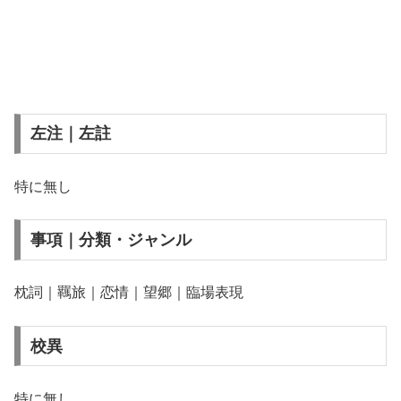
左注｜左註
特に無し
事項｜分類・ジャンル
枕詞｜羈旅｜恋情｜望郷｜臨場表現
校異
特に無し