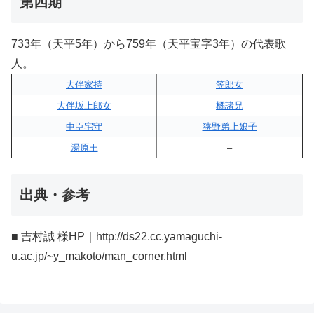
第四期
733年（天平5年）から759年（天平宝字3年）の代表歌
人。
大伴家持
笠郎女
大伴坂上郎女
橘諸兄
中臣宅守
狭野弟上娘子
湯原王
–
出典・参考
■ 吉村誠 様HP｜http://ds22.cc.yamaguchi-
u.ac.jp/~y_makoto/man_corner.html