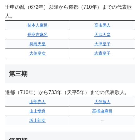
壬申の乱（672年）以降から遷都（710年）までの代表歌
人。
柿本人麻呂
高市黒人
長意吉麻呂
天武天皇
持統天皇
大津皇子
大伯皇女
志貴皇子
第三期
遷都（710年）から733年（天平5年）までの代表歌人。
山部赤人
大伴旅人
山上憶良
高橋虫麻呂
坂上郎女
–