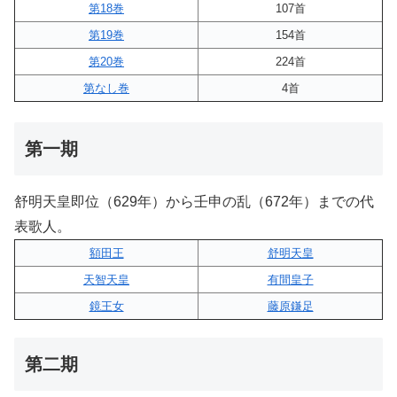
第18巻
107首
第19巻
154首
第20巻
224首
第なし巻
4首
第一期
舒明天皇即位（629年）から壬申の乱（672年）までの代
表歌人。
額田王
舒明天皇
天智天皇
有間皇子
鏡王女
藤原鎌足
第二期