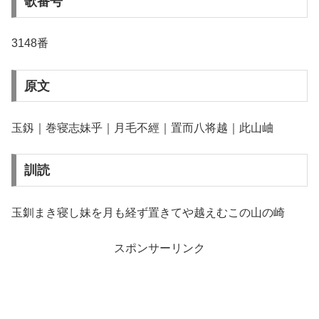
歌番号
3148番
原文
玉釼｜巻寝志妹乎｜月毛不經｜置而八将越｜此山岫
訓読
玉釧まき寝し妹を月も経ず置きてや越えむこの山の崎
スポンサーリンク