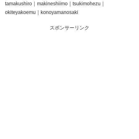
tamakushiro｜makineshiimo｜tsukimohezu｜
okiteyakoemu｜konoyamanosaki
スポンサーリンク