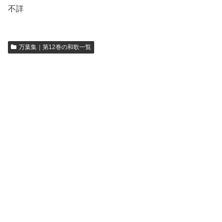
不詳
万葉集｜第12巻の和歌一覧