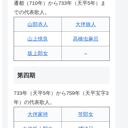
遷都（710年）から733年（天平5年）ま
での代表歌人。
山部赤人
大伴旅人
山上憶良
高橋虫麻呂
坂上郎女
–
第四期
733年（天平5年）から759年（天平宝字3
年）の代表歌人。
大伴家持
笠郎女