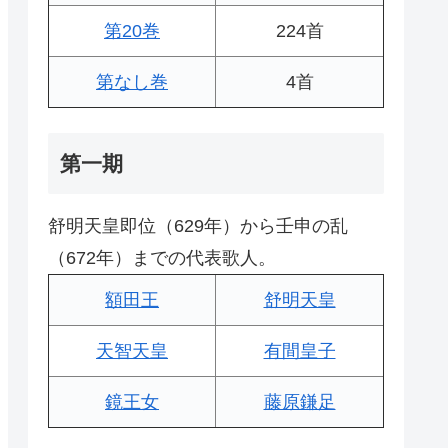
第20巻
224首
第なし巻
4首
第一期
舒明天皇即位（629年）から壬申の乱
（672年）までの代表歌人。
額田王
舒明天皇
天智天皇
有間皇子
鏡王女
藤原鎌足