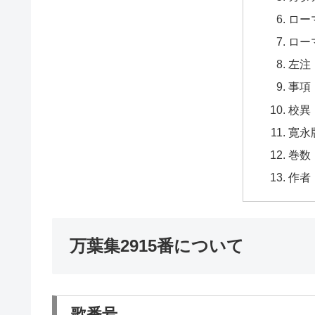
ロー
ロー
左注
事項
校異
寛永
巻数
作者
万葉集2915番について
歌番号