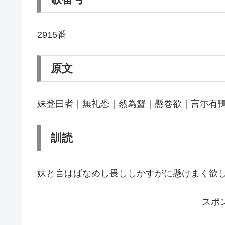
2915番
原文
妹登曰者｜無礼恐｜然為蟹｜懸巻欲｜言尓有
訓読
妹と言はばなめし畏ししかすがに懸けまく欲
スポ