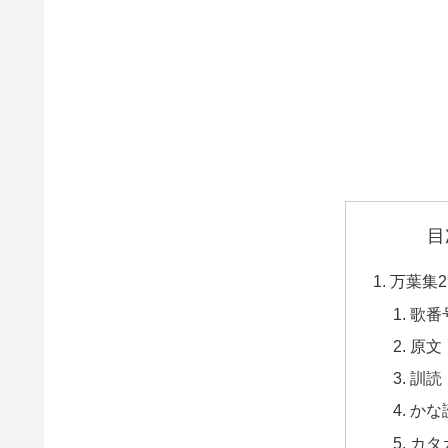
目
万葉集2
歌番
原文
訓読
かな
カタ