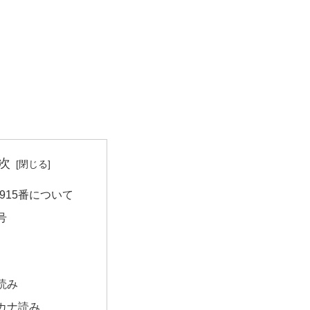
次
915番について
号
読み
カナ読み