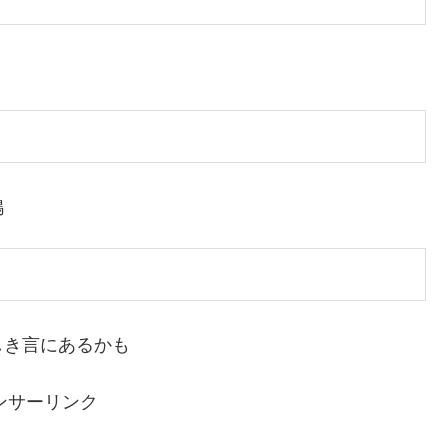
鴨
しき言にあるかも
ンサーリンク