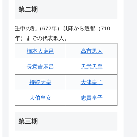
第二期
壬申の乱（672年）以降から遷都（710
年）までの代表歌人。
柿本人麻呂
高市黒人
長意吉麻呂
天武天皇
持統天皇
大津皇子
大伯皇女
志貴皇子
第三期