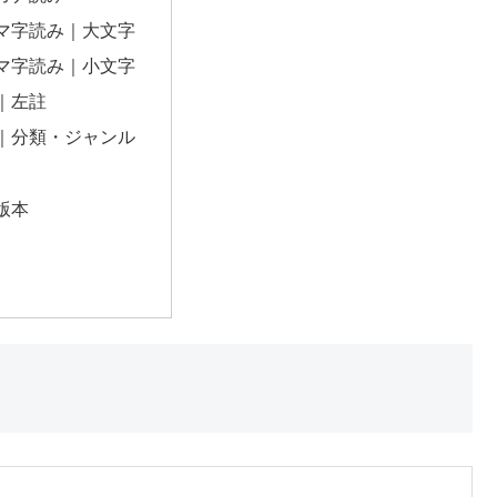
マ字読み｜大文字
マ字読み｜小文字
｜左註
｜分類・ジャンル
版本