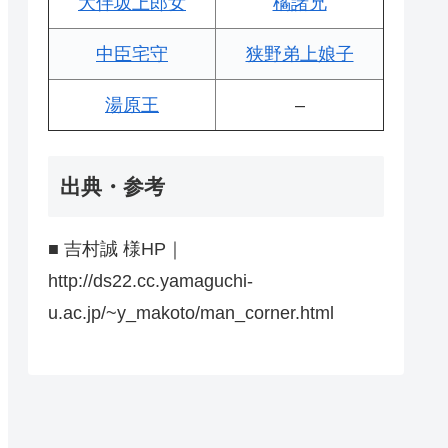
大伴坂上郎女
橘諸兄
中臣宅守
狭野弟上娘子
湯原王
–
出典・参考
■ 吉村誠 様HP｜
http://ds22.cc.yamaguchi-
u.ac.jp/~y_makoto/man_corner.html