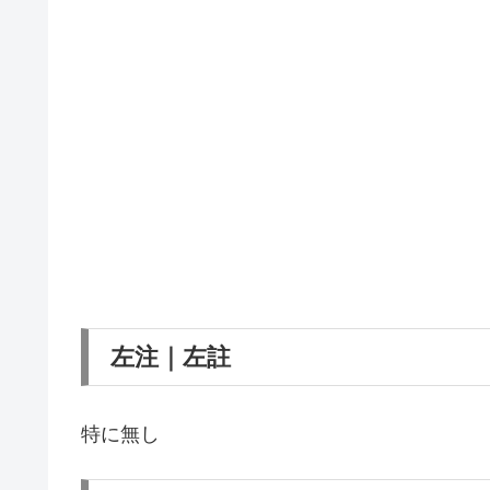
左注｜左註
特に無し