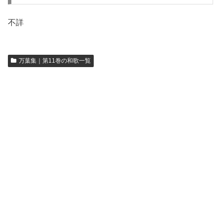
不詳
万葉集｜第11巻の和歌一覧