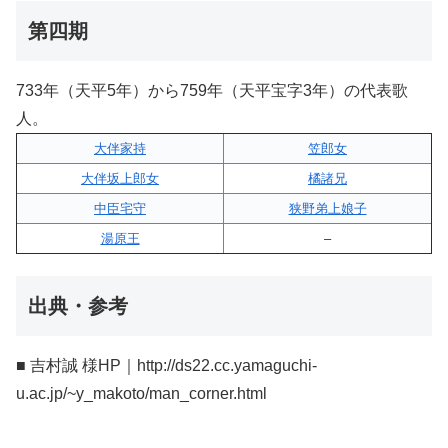
第四期
733年（天平5年）から759年（天平宝字3年）の代表歌
人。
大伴家持
笠郎女
大伴坂上郎女
橘諸兄
中臣宅守
狭野弟上娘子
湯原王
–
出典・参考
■ 吉村誠 様HP｜http://ds22.cc.yamaguchi-
u.ac.jp/~y_makoto/man_corner.html