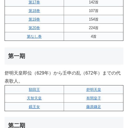
第17巻
142首
第18巻
107首
第19巻
154首
第20巻
224首
第なし巻
4首
第一期
舒明天皇即位（629年）から壬申の乱（672年）までの代
表歌人。
額田王
舒明天皇
天智天皇
有間皇子
鏡王女
藤原鎌足
第二期