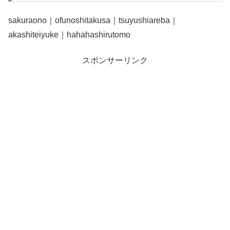
sakuraono｜ofunoshitakusa｜tsuyushiareba｜
akashiteiyuke｜hahahashirutomo
スポンサーリンク