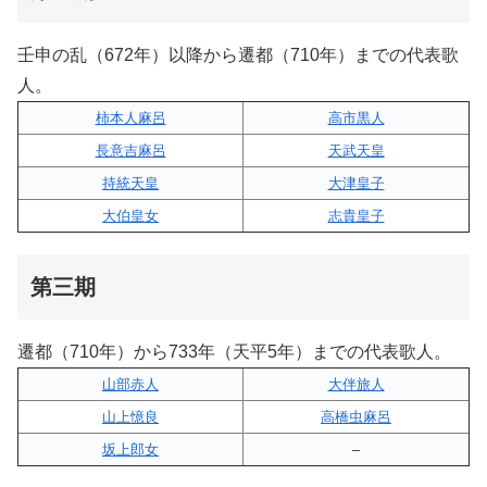
壬申の乱（672年）以降から遷都（710年）までの代表歌
人。
柿本人麻呂
高市黒人
長意吉麻呂
天武天皇
持統天皇
大津皇子
大伯皇女
志貴皇子
第三期
遷都（710年）から733年（天平5年）までの代表歌人。
山部赤人
大伴旅人
山上憶良
高橋虫麻呂
坂上郎女
–