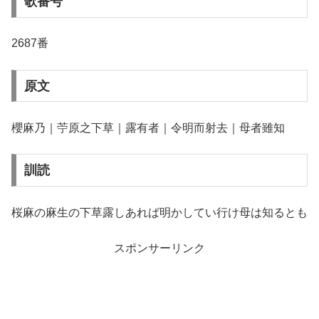
歌番号
2687番
原文
櫻麻乃｜苧原之下草｜露有者｜令明而射去｜母者雖知
訓読
桜麻の麻生の下草露しあれば明かしてい行け母は知るとも
スポンサーリンク