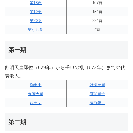
第18巻
107首
第19巻
154首
第20巻
224首
第なし巻
4首
第一期
舒明天皇即位（629年）から壬申の乱（672年）までの代
表歌人。
額田王
舒明天皇
天智天皇
有間皇子
鏡王女
藤原鎌足
第二期