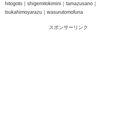
hitogoto｜shigemitokimini｜tamazusano｜
tsukahimoyarazu｜wasurutomofuna
スポンサーリンク