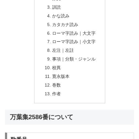
訓読
かな読み
カタカナ読み
ローマ字読み｜大文字
ローマ字読み｜小文字
左注｜左註
事項｜分類・ジャンル
校異
寛永版本
巻数
作者
万葉集2586番について