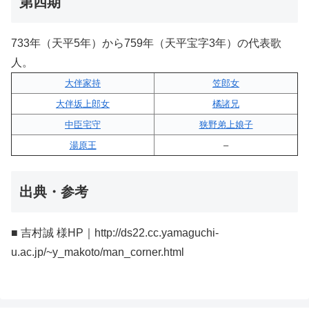
第四期
733年（天平5年）から759年（天平宝字3年）の代表歌
人。
大伴家持
笠郎女
大伴坂上郎女
橘諸兄
中臣宅守
狭野弟上娘子
湯原王
–
出典・参考
■ 吉村誠 様HP｜http://ds22.cc.yamaguchi-
u.ac.jp/~y_makoto/man_corner.html