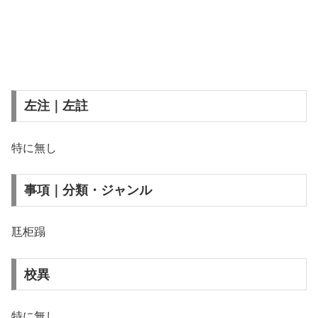
左注｜左註
特に無し
事項｜分類・ジャンル
尫柜蹋
校異
特に無し