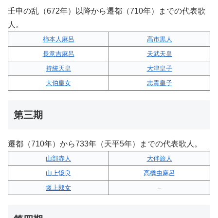
壬申の乱（672年）以降から遷都（710年）までの代表歌
人。
柿本人麻呂
高市黒人
長意吉麻呂
天武天皇
持統天皇
大津皇子
大伯皇女
志貴皇子
第三期
遷都（710年）から733年（天平5年）までの代表歌人。
山部赤人
大伴旅人
山上憶良
高橋虫麻呂
坂上郎女
–