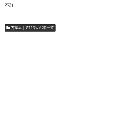
不詳
万葉集｜第11巻の和歌一覧