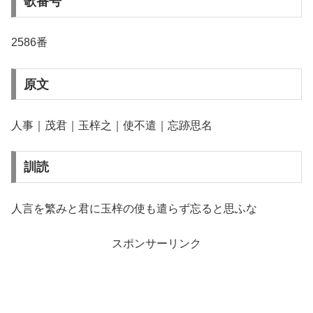
歌番号
2586番
原文
人事｜茂君｜玉梓之｜使不遣｜忘跡思名
訓読
人言を繁みと君に玉梓の使も遣らず忘ると思ふな
スポンサーリンク