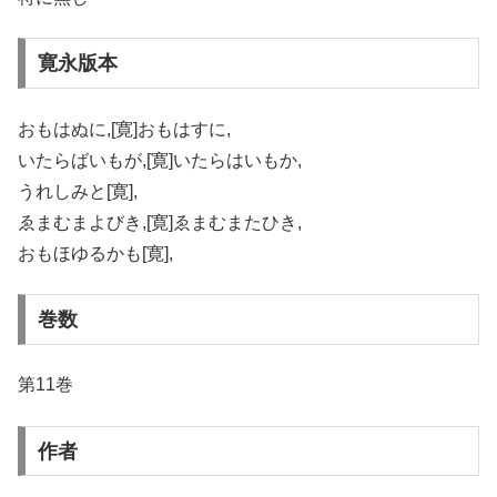
寛永版本
おもはぬに,[寛]おもはすに,
いたらばいもが,[寛]いたらはいもか,
うれしみと[寛],
ゑまむまよびき,[寛]ゑまむまたひき,
おもほゆるかも[寛],
巻数
第11巻
作者