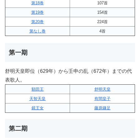
第18巻
107首
第19巻
154首
第20巻
224首
第なし巻
4首
第一期
舒明天皇即位（629年）から壬申の乱（672年）までの代
表歌人。
額田王
舒明天皇
天智天皇
有間皇子
鏡王女
藤原鎌足
第二期