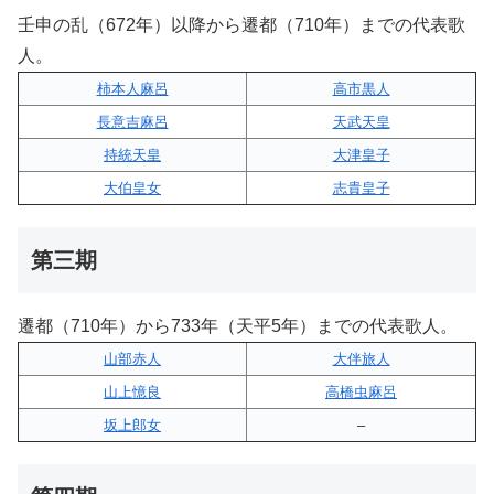
壬申の乱（672年）以降から遷都（710年）までの代表歌
人。
柿本人麻呂
高市黒人
長意吉麻呂
天武天皇
持統天皇
大津皇子
大伯皇女
志貴皇子
第三期
遷都（710年）から733年（天平5年）までの代表歌人。
山部赤人
大伴旅人
山上憶良
高橋虫麻呂
坂上郎女
–