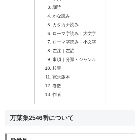
訓読
かな読み
カタカナ読み
ローマ字読み｜大文字
ローマ字読み｜小文字
左注｜左註
事項｜分類・ジャンル
校異
寛永版本
巻数
作者
万葉集2546番について