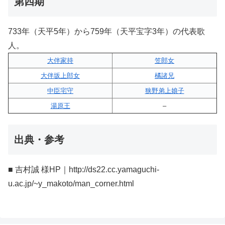
第四期
733年（天平5年）から759年（天平宝字3年）の代表歌
人。
大伴家持
笠郎女
大伴坂上郎女
橘諸兄
中臣宅守
狭野弟上娘子
湯原王
–
出典・参考
■ 吉村誠 様HP｜http://ds22.cc.yamaguchi-
u.ac.jp/~y_makoto/man_corner.html