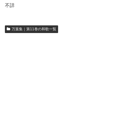
不詳
万葉集｜第11巻の和歌一覧