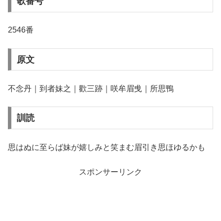
歌番号
2546番
原文
不念丹｜到者妹之｜歡三跡｜咲牟眉曵｜所思鴨
訓読
思はぬに至らば妹が嬉しみと笑まむ眉引き思ほゆるかも
スポンサーリンク