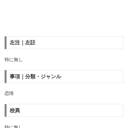
左注｜左註
特に無し
事項｜分類・ジャンル
恋情
校異
特に無し