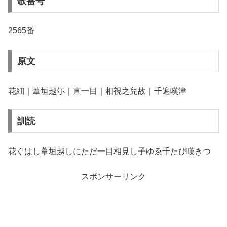
歌番号
2565番
原文
花細｜葦垣越尓｜直一目｜相視之兒故｜千遍嘆津
訓読
花ぐはし葦垣越しにただ一目相見し子ゆゑ千たび嘆きつ
スポンサーリンク