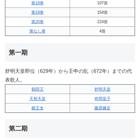
第18巻
107首
第19巻
154首
第20巻
224首
第なし巻
4首
第一期
舒明天皇即位（629年）から壬申の乱（672年）までの代
表歌人。
額田王
舒明天皇
天智天皇
有間皇子
鏡王女
藤原鎌足
第二期