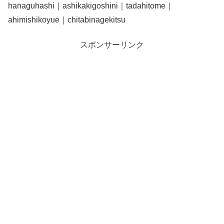
hanaguhashi｜ashikakigoshini｜tadahitome｜
ahimishikoyue｜chitabinagekitsu
スポンサーリンク