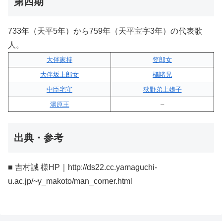
第四期
733年（天平5年）から759年（天平宝字3年）の代表歌
人。
大伴家持
笠郎女
大伴坂上郎女
橘諸兄
中臣宅守
狭野弟上娘子
湯原王
–
出典・参考
■ 吉村誠 様HP｜http://ds22.cc.yamaguchi-
u.ac.jp/~y_makoto/man_corner.html