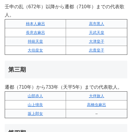
壬申の乱（672年）以降から遷都（710年）までの代表歌
人。
柿本人麻呂
高市黒人
長意吉麻呂
天武天皇
持統天皇
大津皇子
大伯皇女
志貴皇子
第三期
遷都（710年）から733年（天平5年）までの代表歌人。
山部赤人
大伴旅人
山上憶良
高橋虫麻呂
坂上郎女
–