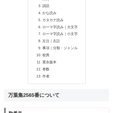
訓読
かな読み
カタカナ読み
ローマ字読み｜大文字
ローマ字読み｜小文字
左注｜左註
事項｜分類・ジャンル
校異
寛永版本
巻数
作者
万葉集2565番について