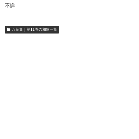
不詳
万葉集｜第11巻の和歌一覧