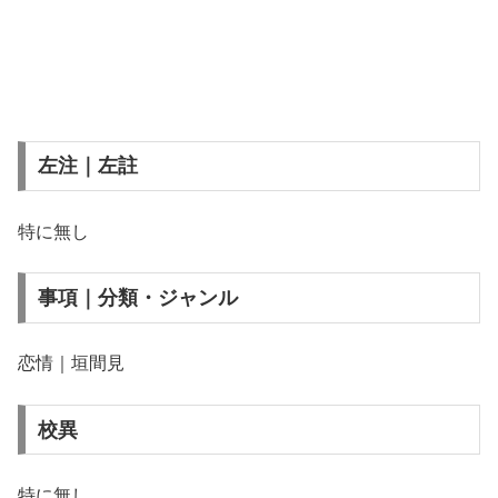
左注｜左註
特に無し
事項｜分類・ジャンル
恋情｜垣間見
校異
特に無し