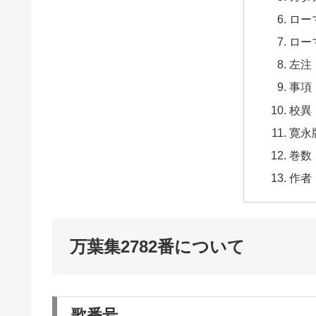
ロー
ロー
左注
事項
校異
寛永
巻数
作者
万葉集2782番について
歌番号