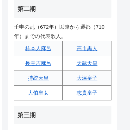
第二期
壬申の乱（672年）以降から遷都（710
年）までの代表歌人。
柿本人麻呂
高市黒人
長意吉麻呂
天武天皇
持統天皇
大津皇子
大伯皇女
志貴皇子
第三期