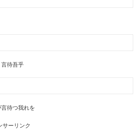
｜言待吾乎
が言待つ我れを
ンサーリンク