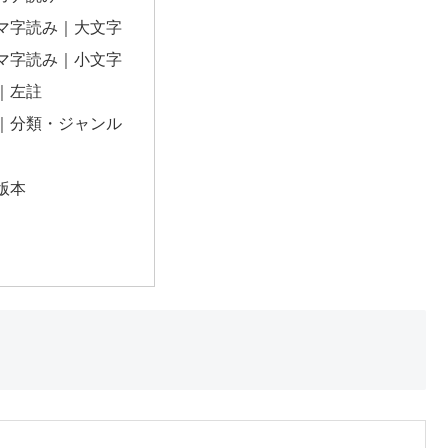
マ字読み｜大文字
マ字読み｜小文字
｜左註
｜分類・ジャンル
版本