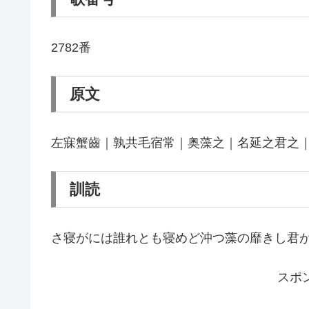
2782番
原文
左寐蟹齒｜孰共毛宿常｜奥藻之｜名延之君之
訓読
さ寝がには誰れとも寝めど沖つ藻の靡きし君
スポ