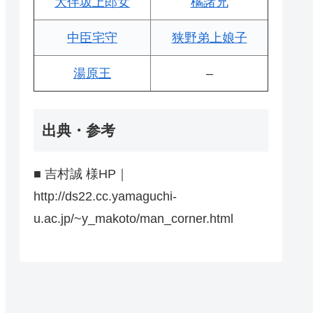
大伴坂上郎女
橘諸兄
中臣宅守
狭野弟上娘子
湯原王
–
出典・参考
■ 吉村誠 様HP｜
http://ds22.cc.yamaguchi-
u.ac.jp/~y_makoto/man_corner.html