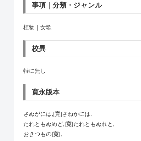
事項｜分類・ジャンル
植物｜女歌
校異
特に無し
寛永版本
さぬがには,[寛]さねかには,
たれともぬめど,[寛]たれともぬれと,
おきつもの[寛],