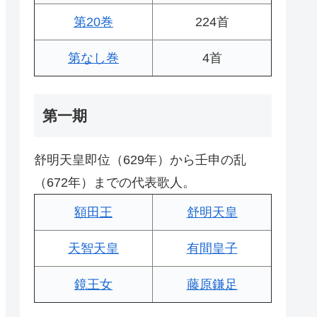
第20巻
224首
第なし巻
4首
第一期
舒明天皇即位（629年）から壬申の乱
（672年）までの代表歌人。
額田王
舒明天皇
天智天皇
有間皇子
鏡王女
藤原鎌足