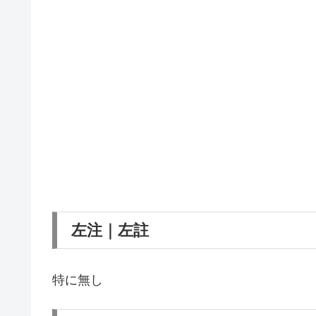
左注｜左註
特に無し