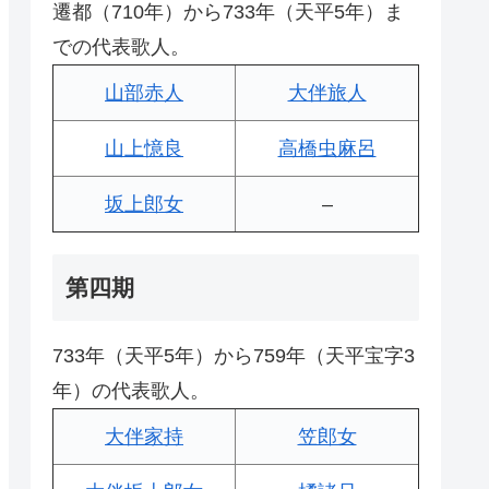
遷都（710年）から733年（天平5年）ま
での代表歌人。
山部赤人
大伴旅人
山上憶良
高橋虫麻呂
坂上郎女
–
第四期
733年（天平5年）から759年（天平宝字3
年）の代表歌人。
大伴家持
笠郎女