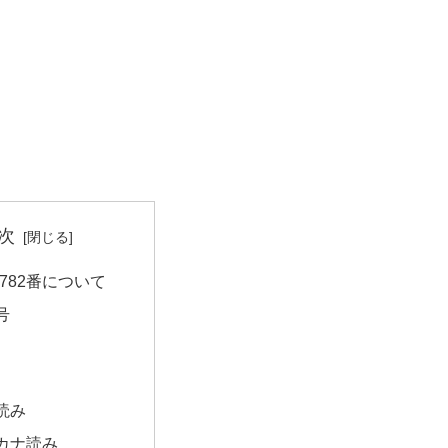
次
782番について
号
読み
カナ読み