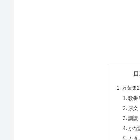
目
万葉集2
歌番
原文
訓読
かな
カタ