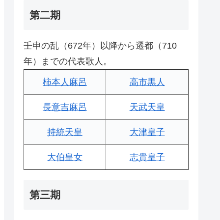
第二期
壬申の乱（672年）以降から遷都（710
年）までの代表歌人。
柿本人麻呂
高市黒人
長意吉麻呂
天武天皇
持統天皇
大津皇子
大伯皇女
志貴皇子
第三期