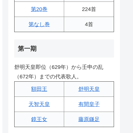
第20巻
224首
第なし巻
4首
第一期
舒明天皇即位（629年）から壬申の乱
（672年）までの代表歌人。
額田王
舒明天皇
天智天皇
有間皇子
鏡王女
藤原鎌足