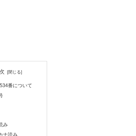
次
534番について
号
読み
カナ読み