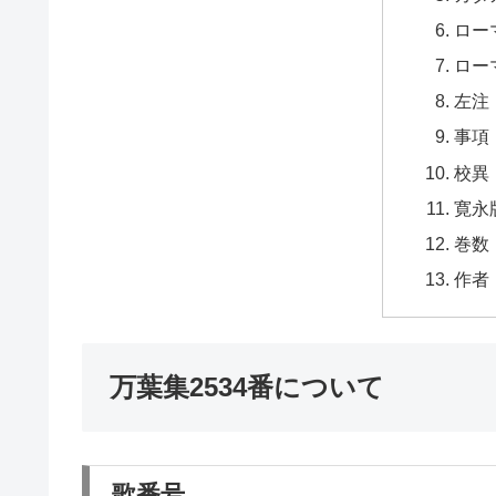
ロー
ロー
左注
事項
校異
寛永
巻数
作者
万葉集2534番について
歌番号