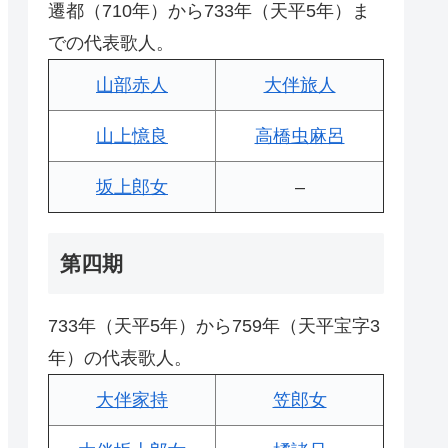
遷都（710年）から733年（天平5年）ま
での代表歌人。
山部赤人
大伴旅人
山上憶良
高橋虫麻呂
坂上郎女
–
第四期
733年（天平5年）から759年（天平宝字3
年）の代表歌人。
大伴家持
笠郎女