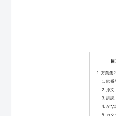
目
万葉集2
歌番
原文
訓読
かな
カタ