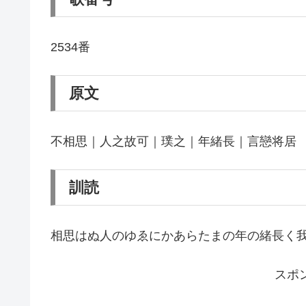
2534番
原文
不相思｜人之故可｜璞之｜年緒長｜言戀将居
訓読
相思はぬ人のゆゑにかあらたまの年の緒長く
スポ