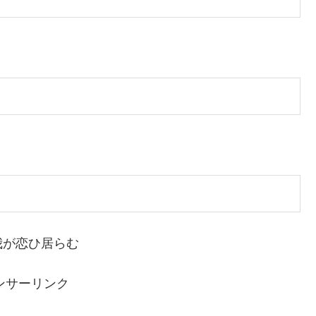
我が恋ひ居らむ
ンサーリンク