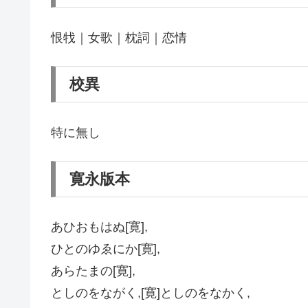
恨牫｜女歌｜枕詞｜恋情
校異
特に無し
寛永版本
あひおもはぬ[寛],
ひとのゆゑにか[寛],
あらたまの[寛],
としのをながく,[寛]としのをなかく,