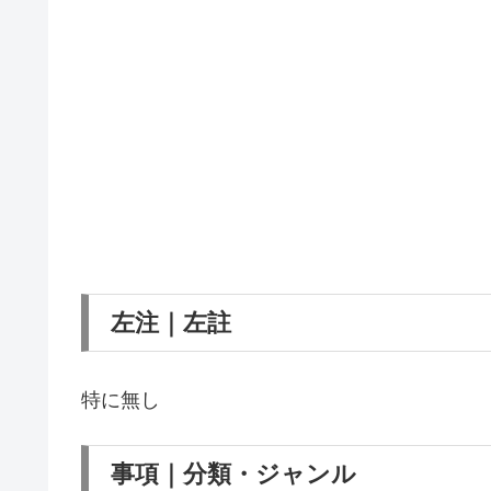
左注｜左註
特に無し
事項｜分類・ジャンル