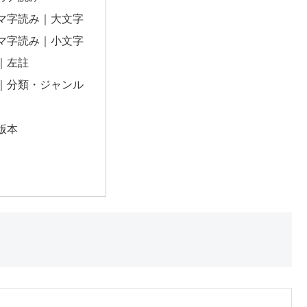
マ字読み｜大文字
マ字読み｜小文字
｜左註
｜分類・ジャンル
版本