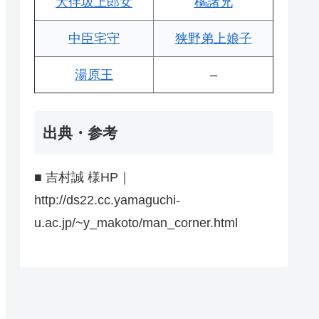
大伴坂上郎女
橘諸兄
中臣宅守
狭野弟上娘子
湯原王
–
出典・参考
■ 吉村誠 様HP｜
http://ds22.cc.yamaguchi-
u.ac.jp/~y_makoto/man_corner.html