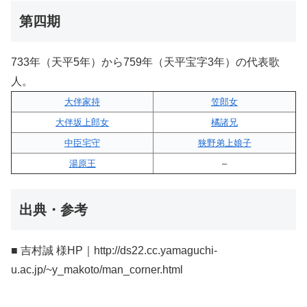
第四期
733年（天平5年）から759年（天平宝字3年）の代表歌
人。
大伴家持
笠郎女
大伴坂上郎女
橘諸兄
中臣宅守
狭野弟上娘子
湯原王
–
出典・参考
■ 吉村誠 様HP｜http://ds22.cc.yamaguchi-
u.ac.jp/~y_makoto/man_corner.html