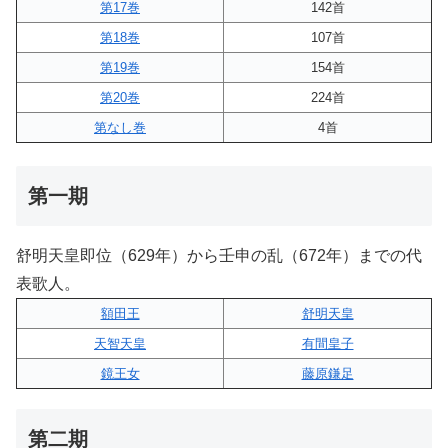
第17巻
142首
第18巻
107首
第19巻
154首
第20巻
224首
第なし巻
4首
第一期
舒明天皇即位（629年）から壬申の乱（672年）までの代
表歌人。
額田王
舒明天皇
天智天皇
有間皇子
鏡王女
藤原鎌足
第二期