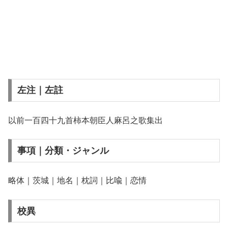
左注｜左註
以前一百四十九首柿本朝臣人麻呂之歌集出
事項｜分類・ジャンル
略体｜茨城｜地名｜枕詞｜比喩｜恋情
校異