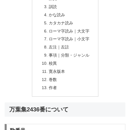
訓読
かな読み
カタカナ読み
ローマ字読み｜大文字
ローマ字読み｜小文字
左注｜左註
事項｜分類・ジャンル
校異
寛永版本
巻数
作者
万葉集2436番について