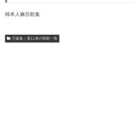
柿本人麻呂歌集
万葉集｜第11巻の和歌一覧