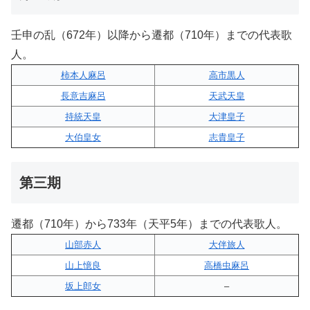
壬申の乱（672年）以降から遷都（710年）までの代表歌
人。
柿本人麻呂
高市黒人
長意吉麻呂
天武天皇
持統天皇
大津皇子
大伯皇女
志貴皇子
第三期
遷都（710年）から733年（天平5年）までの代表歌人。
山部赤人
大伴旅人
山上憶良
高橋虫麻呂
坂上郎女
–