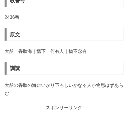
歌番号
2436番
原文
大船｜香取海｜慍下｜何有人｜物不念有
訓読
大船の香取の海にいかり下ろしいかなる人か物思はずあら
む
スポンサーリンク