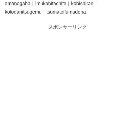
amanogaha｜imukahitachite｜kohishirani｜
kotodanitsugemu｜tsumatoifumadeha
スポンサーリンク