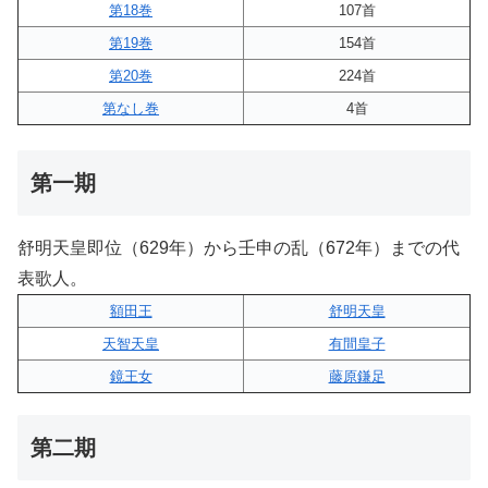
第18巻
107首
第19巻
154首
第20巻
224首
第なし巻
4首
第一期
舒明天皇即位（629年）から壬申の乱（672年）までの代
表歌人。
額田王
舒明天皇
天智天皇
有間皇子
鏡王女
藤原鎌足
第二期