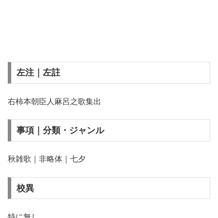
左注｜左註
右柿本朝臣人麻呂之歌集出
事項｜分類・ジャンル
秋雑歌｜非略体｜七夕
校異
特に無し