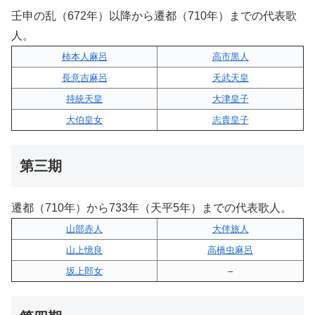
壬申の乱（672年）以降から遷都（710年）までの代表歌
人。
柿本人麻呂
高市黒人
長意吉麻呂
天武天皇
持統天皇
大津皇子
大伯皇女
志貴皇子
第三期
遷都（710年）から733年（天平5年）までの代表歌人。
山部赤人
大伴旅人
山上憶良
高橋虫麻呂
坂上郎女
–