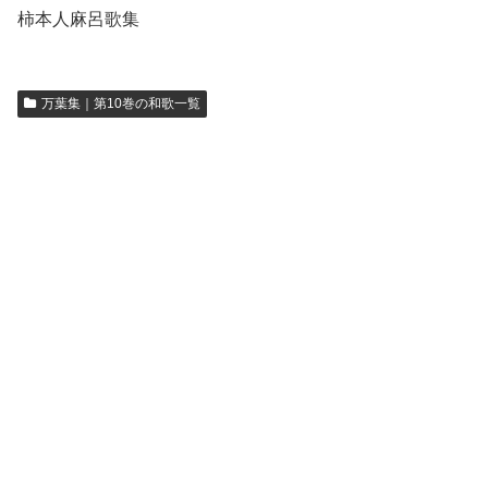
柿本人麻呂歌集
万葉集｜第10巻の和歌一覧