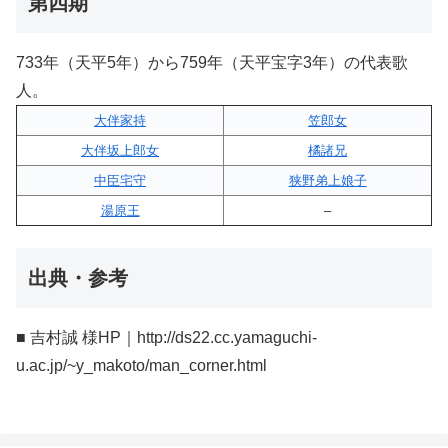
第四期
733年（天平5年）から759年（天平宝字3年）の代表歌
人。
大伴家持
笠郎女
大伴坂上郎女
橘諸兄
中臣宅守
狭野弟上娘子
湯原王
–
出典・参考
■ 吉村誠 様HP｜http://ds22.cc.yamaguchi-
u.ac.jp/~y_makoto/man_corner.html