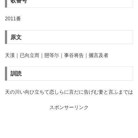
歌番号
2011番
原文
天漢｜已向立而｜戀等尓｜事谷将告｜攦言及者
訓読
天の川い向ひ立ちて恋しらに言だに告げむ妻と言ふまでは
スポンサーリンク