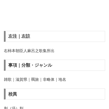
左注｜左註
右柿本朝臣人麻呂之歌集所出
事項｜分類・ジャンル
雑歌｜滋賀県｜羈旅｜非略体｜地名
校異
刺（塙）判