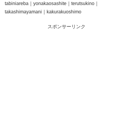
tabiniareba｜yonakaosashite｜terutsukino｜
takashimayamani｜kakurakuoshimo
スポンサーリンク