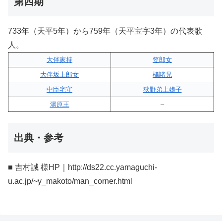
第四期
733年（天平5年）から759年（天平宝字3年）の代表歌
人。
大伴家持
笠郎女
大伴坂上郎女
橘諸兄
中臣宅守
狭野弟上娘子
湯原王
–
出典・参考
■ 吉村誠 様HP｜http://ds22.cc.yamaguchi-
u.ac.jp/~y_makoto/man_corner.html