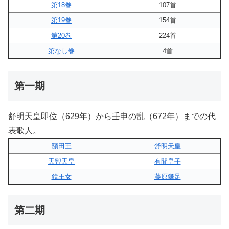
第18巻
107首
第19巻
154首
第20巻
224首
第なし巻
4首
第一期
舒明天皇即位（629年）から壬申の乱（672年）までの代
表歌人。
額田王
舒明天皇
天智天皇
有間皇子
鏡王女
藤原鎌足
第二期