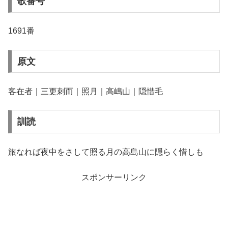
歌番号
1691番
原文
客在者｜三更刺而｜照月｜高嶋山｜隠惜毛
訓読
旅なれば夜中をさして照る月の高島山に隠らく惜しも
スポンサーリンク