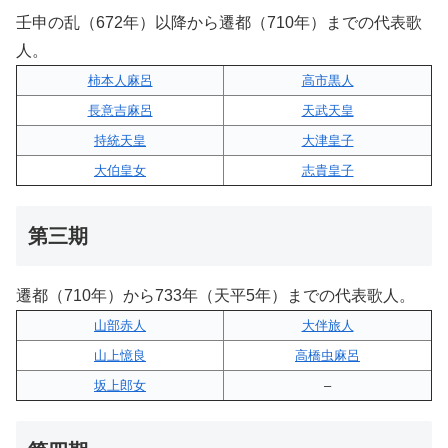
壬申の乱（672年）以降から遷都（710年）までの代表歌
人。
柿本人麻呂
高市黒人
長意吉麻呂
天武天皇
持統天皇
大津皇子
大伯皇女
志貴皇子
第三期
遷都（710年）から733年（天平5年）までの代表歌人。
山部赤人
大伴旅人
山上憶良
高橋虫麻呂
坂上郎女
–