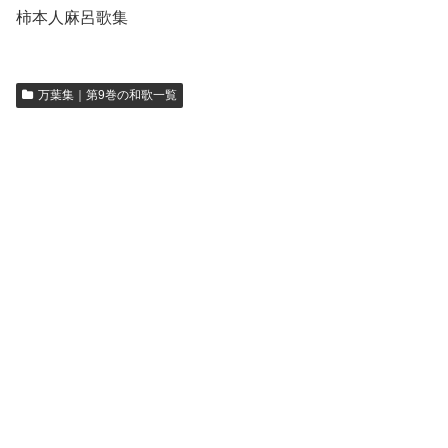
柿本人麻呂歌集
万葉集｜第9巻の和歌一覧