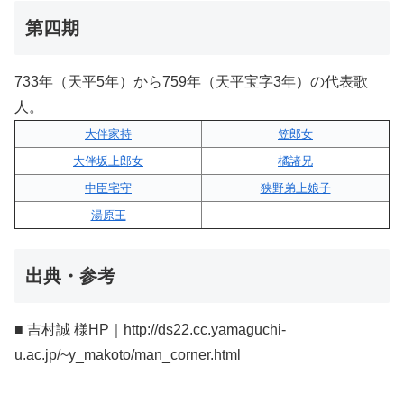
第四期
733年（天平5年）から759年（天平宝字3年）の代表歌
人。
大伴家持
笠郎女
大伴坂上郎女
橘諸兄
中臣宅守
狭野弟上娘子
湯原王
–
出典・参考
■ 吉村誠 様HP｜http://ds22.cc.yamaguchi-
u.ac.jp/~y_makoto/man_corner.html