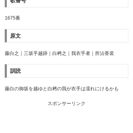
歌番号
1675番
原文
藤白之｜三坂乎越跡｜白栲之｜我衣乎者｜所沾香裳
訓読
藤白の御坂を越ゆと白栲の我が衣手は濡れにけるかも
スポンサーリンク