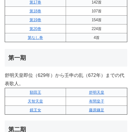
第17巻
142首
第18巻
107首
第19巻
154首
第20巻
224首
第なし巻
4首
第一期
舒明天皇即位（629年）から壬申の乱（672年）までの代
表歌人。
額田王
舒明天皇
天智天皇
有間皇子
鏡王女
藤原鎌足
第二期