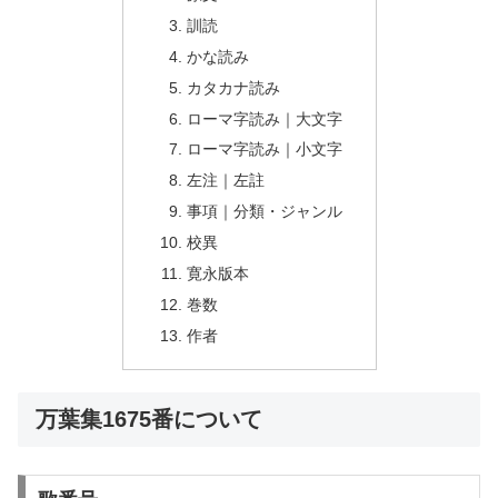
訓読
かな読み
カタカナ読み
ローマ字読み｜大文字
ローマ字読み｜小文字
左注｜左註
事項｜分類・ジャンル
校異
寛永版本
巻数
作者
万葉集1675番について