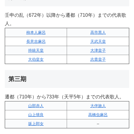
壬申の乱（672年）以降から遷都（710年）までの代表歌
人。
柿本人麻呂
高市黒人
長意吉麻呂
天武天皇
持統天皇
大津皇子
大伯皇女
志貴皇子
第三期
遷都（710年）から733年（天平5年）までの代表歌人。
山部赤人
大伴旅人
山上憶良
高橋虫麻呂
坂上郎女
–