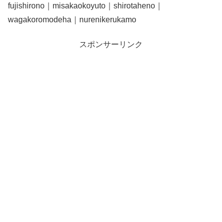
fujishirono｜misakaokoyuto｜shirotaheno｜
wagakoromodeha｜nurenikerukamo
スポンサーリンク