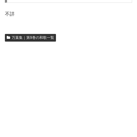
不詳
万葉集｜第9巻の和歌一覧