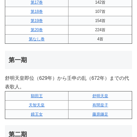
第17巻
142首
第18巻
107首
第19巻
154首
第20巻
224首
第なし巻
4首
第一期
舒明天皇即位（629年）から壬申の乱（672年）までの代
表歌人。
額田王
舒明天皇
天智天皇
有間皇子
鏡王女
藤原鎌足
第二期