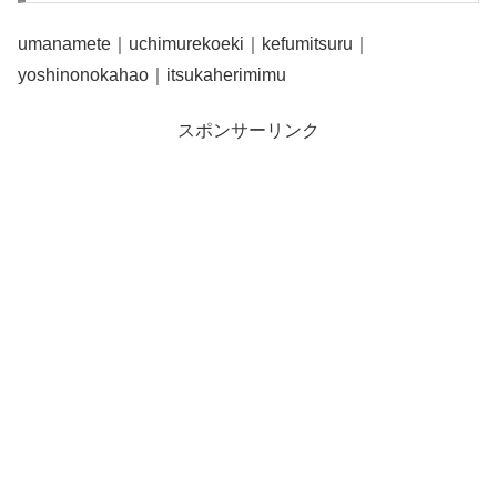
umanamete｜uchimurekoeki｜kefumitsuru｜
yoshinonokahao｜itsukaherimimu
スポンサーリンク