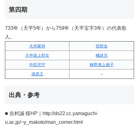
第四期
733年（天平5年）から759年（天平宝字3年）の代表歌
人。
大伴家持
笠郎女
大伴坂上郎女
橘諸兄
中臣宅守
狭野弟上娘子
湯原王
–
出典・参考
■ 吉村誠 様HP｜http://ds22.cc.yamaguchi-
u.ac.jp/~y_makoto/man_corner.html