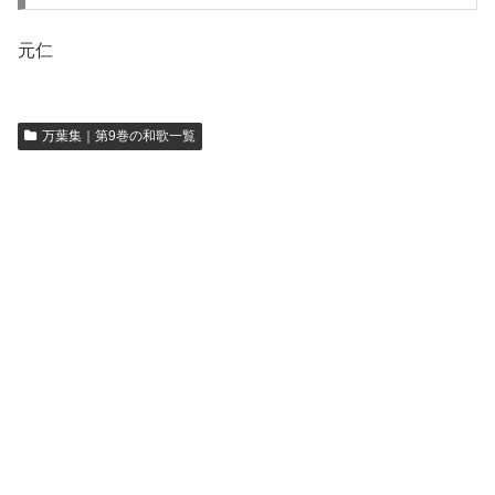
元仁
万葉集｜第9巻の和歌一覧