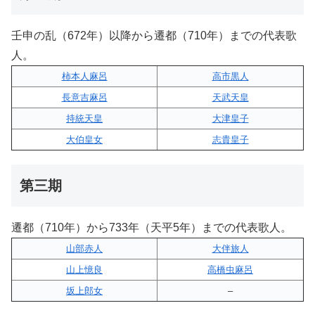
壬申の乱（672年）以降から遷都（710年）までの代表歌
人。
柿本人麻呂
高市黒人
長意吉麻呂
天武天皇
持統天皇
大津皇子
大伯皇女
志貴皇子
第三期
遷都（710年）から733年（天平5年）までの代表歌人。
山部赤人
大伴旅人
山上憶良
高橋虫麻呂
坂上郎女
–