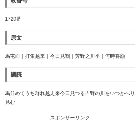
歌番号
1720番
原文
馬屯而｜打集越来｜今日見鶴｜芳野之川乎｜何時将顧
訓読
馬並めてうち群れ越え来今日見つる吉野の川をいつかへり
見む
スポンサーリンク