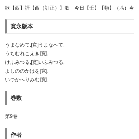
歌【西】謌【西（訂正）】歌｜今日【壬】【類】（塙）今
寛永版本
うまなめて,[寛]うまなへて,
うちむれこえき[寛],
けふみつる,[寛]いふみつる,
よしののかはを[寛],
いつかへりみむ[寛],
巻数
第9巻
作者