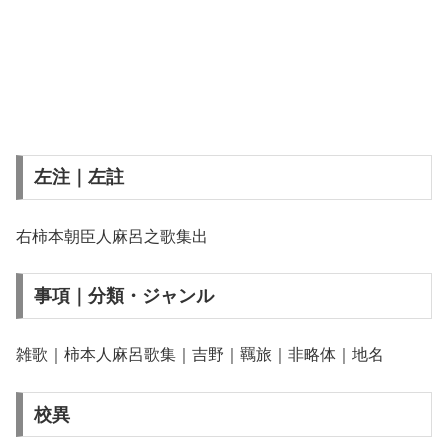
左注｜左註
右柿本朝臣人麻呂之歌集出
事項｜分類・ジャンル
雑歌｜柿本人麻呂歌集｜吉野｜羈旅｜非略体｜地名
校異