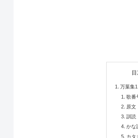
目
万葉集1
歌番
原文
訓読
かな
カタ