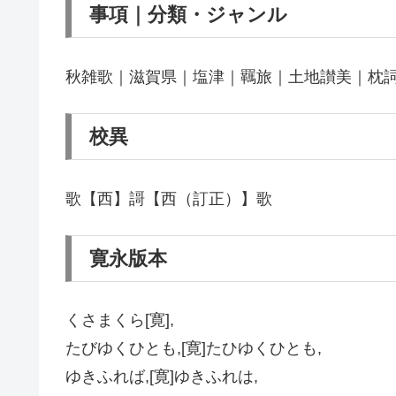
事項｜分類・ジャンル
秋雑歌｜滋賀県｜塩津｜羈旅｜土地讃美｜枕
校異
歌【西】謌【西（訂正）】歌
寛永版本
くさまくら[寛],
たびゆくひとも,[寛]たひゆくひとも,
ゆきふれば,[寛]ゆきふれは,