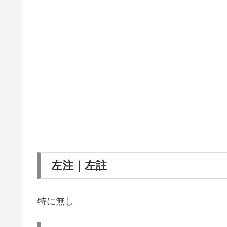
左注｜左註
特に無し