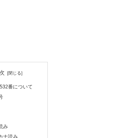
次
532番について
号
読み
カナ読み