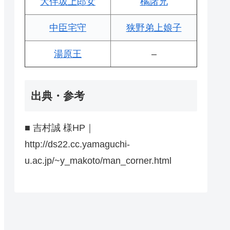
大伴坂上郎女
橘諸兄
中臣宅守
狭野弟上娘子
湯原王
–
出典・参考
■ 吉村誠 様HP｜
http://ds22.cc.yamaguchi-
u.ac.jp/~y_makoto/man_corner.html