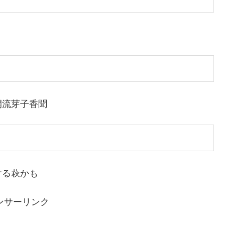
開流芽子香聞
ける萩かも
ンサーリンク