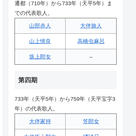
遷都（710年）から733年（天平5年）ま
での代表歌人。
山部赤人
大伴旅人
山上憶良
高橋虫麻呂
坂上郎女
–
第四期
733年（天平5年）から759年（天平宝字3
年）の代表歌人。
大伴家持
笠郎女