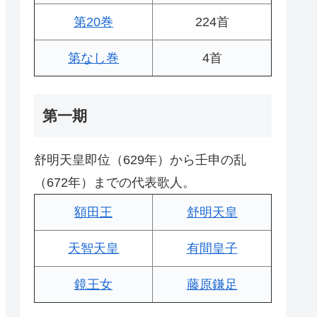
第20巻
224首
第なし巻
4首
第一期
舒明天皇即位（629年）から壬申の乱
（672年）までの代表歌人。
額田王
舒明天皇
天智天皇
有間皇子
鏡王女
藤原鎌足