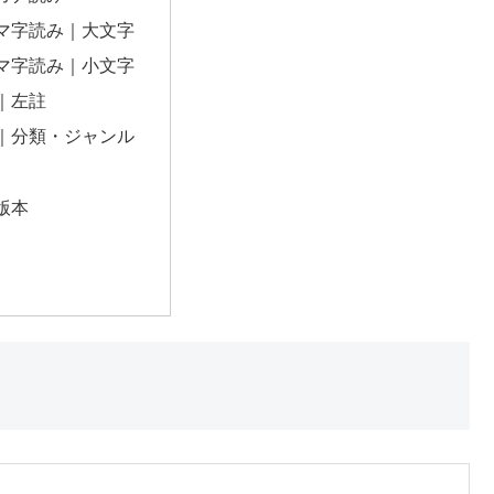
マ字読み｜大文字
マ字読み｜小文字
｜左註
｜分類・ジャンル
版本