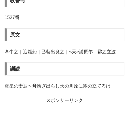
歌番号
1527番
原文
牽牛之｜迎嬬船｜己藝出良之｜<天>漢原尓｜霧之立波
訓読
彦星の妻迎へ舟漕ぎ出らし天の川原に霧の立てるは
スポンサーリンク