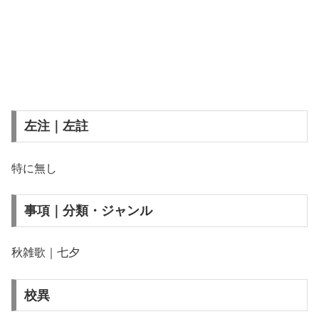
左注｜左註
特に無し
事項｜分類・ジャンル
秋雑歌｜七夕
校異