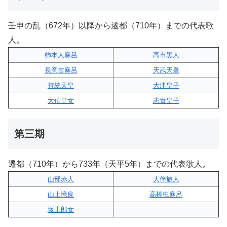
壬申の乱（672年）以降から遷都（710年）までの代表歌
人。
柿本人麻呂
高市黒人
長意吉麻呂
天武天皇
持統天皇
大津皇子
大伯皇女
志貴皇子
第三期
遷都（710年）から733年（天平5年）までの代表歌人。
山部赤人
大伴旅人
山上憶良
高橋虫麻呂
坂上郎女
–