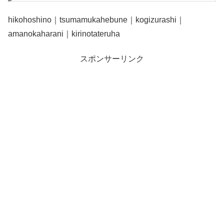
hikohoshino｜tsumamukahebune｜kogizurashi｜
amanokaharani｜kirinotateruha
スポンサーリンク