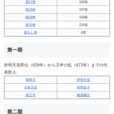
第17巻
142首
第18巻
107首
第19巻
154首
第20巻
224首
第なし巻
4首
第一期
舒明天皇即位（629年）から壬申の乱（672年）までの代
表歌人。
額田王
舒明天皇
天智天皇
有間皇子
鏡王女
藤原鎌足
第二期