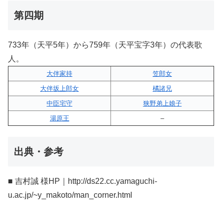
第四期
733年（天平5年）から759年（天平宝字3年）の代表歌
人。
大伴家持
笠郎女
大伴坂上郎女
橘諸兄
中臣宅守
狭野弟上娘子
湯原王
–
出典・参考
■ 吉村誠 様HP｜http://ds22.cc.yamaguchi-
u.ac.jp/~y_makoto/man_corner.html