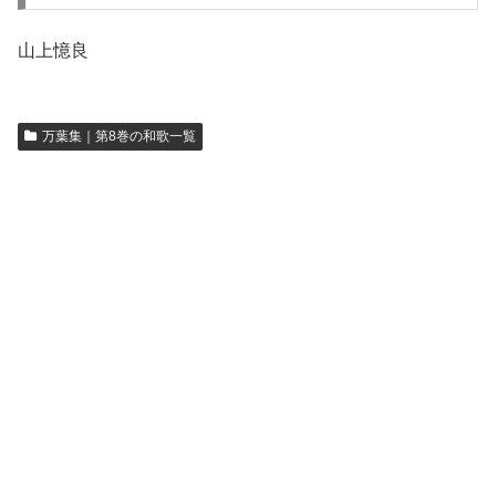
山上憶良
万葉集｜第8巻の和歌一覧