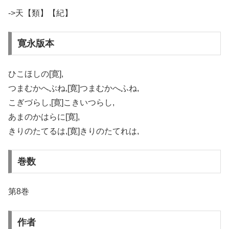
->天【類】【紀】
寛永版本
ひこほしの[寛],
つまむかへぶね,[寛]つまむかへふね,
こぎづらし,[寛]こきいつらし,
あまのかはらに[寛],
きりのたてるは,[寛]きりのたてれは,
巻数
第8巻
作者