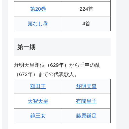
第20巻
224首
第なし巻
4首
第一期
舒明天皇即位（629年）から壬申の乱
（672年）までの代表歌人。
額田王
舒明天皇
天智天皇
有間皇子
鏡王女
藤原鎌足