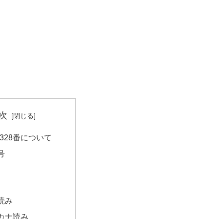
次
328番について
号
読み
カナ読み