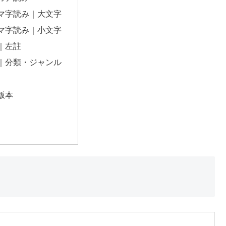
マ字読み｜大文字
マ字読み｜小文字
｜左註
｜分類・ジャンル
版本