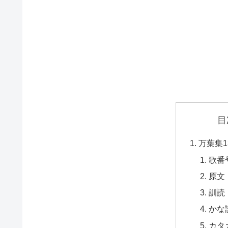
目
万葉集1
歌番
原文
訓読
かな
カタ