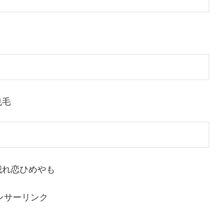
也毛
我れ恋ひめやも
ンサーリンク