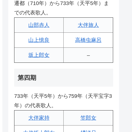
遷都（710年）から733年（天平5年）ま
での代表歌人。
山部赤人
大伴旅人
山上憶良
高橋虫麻呂
坂上郎女
–
第四期
733年（天平5年）から759年（天平宝字3
年）の代表歌人。
大伴家持
笠郎女