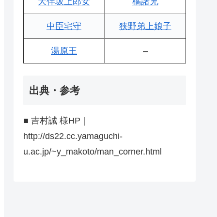
大伴坂上郎女
橘諸兄
中臣宅守
狭野弟上娘子
湯原王
–
出典・参考
■ 吉村誠 様HP｜
http://ds22.cc.yamaguchi-
u.ac.jp/~y_makoto/man_corner.html