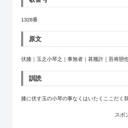
1328番
原文
伏膝｜玉之小琴之｜事無者｜甚幾許｜吾将戀
訓読
膝に伏す玉の小琴の事なくはいたくここだく
スポ