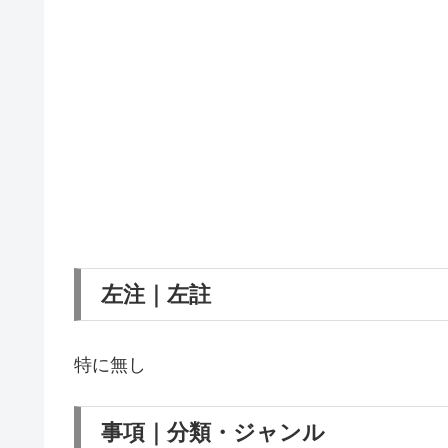
左注｜左註
特に無し
事項｜分類・ジャンル