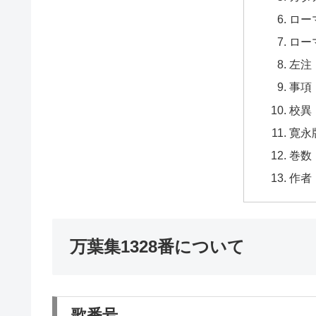
ロー
ロー
左注
事項
校異
寛永
巻数
作者
万葉集1328番について
歌番号