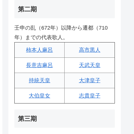
第二期
壬申の乱（672年）以降から遷都（710
年）までの代表歌人。
柿本人麻呂
高市黒人
長意吉麻呂
天武天皇
持統天皇
大津皇子
大伯皇女
志貴皇子
第三期