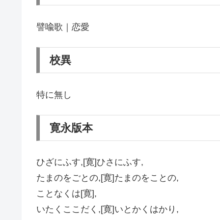
譬喩歌｜恋愛
校異
特に無し
寛永版本
ひざにふす,[寛]ひさにふす,
たまのをごとの,[寛]たまのをことの,
ことなくは[寛],
いたくここだく,[寛]いとかくはかり,