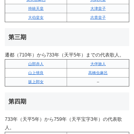
持統天皇
大津皇子
大伯皇女
志貴皇子
第三期
遷都（710年）から733年（天平5年）までの代表歌人。
山部赤人
大伴旅人
山上憶良
高橋虫麻呂
坂上郎女
–
第四期
733年（天平5年）から759年（天平宝字3年）の代表歌
人。