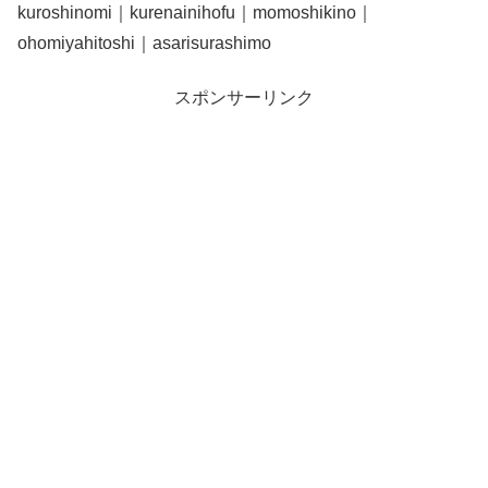
kuroshinomi｜kurenainihofu｜momoshikino｜
ohomiyahitoshi｜asarisurashimo
スポンサーリンク