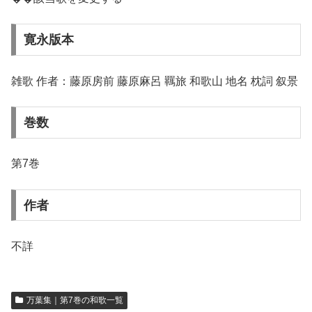
寛永版本
雑歌 作者：藤原房前 藤原麻呂 羈旅 和歌山 地名 枕詞 叙景
巻数
第7巻
作者
不詳
万葉集｜第7巻の和歌一覧