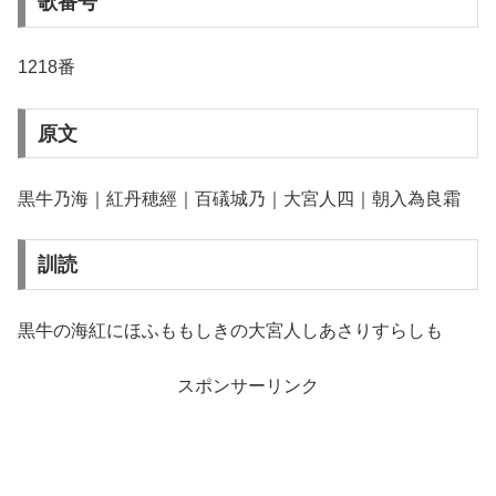
歌番号
1218番
原文
黒牛乃海｜紅丹穂經｜百礒城乃｜大宮人四｜朝入為良霜
訓読
黒牛の海紅にほふももしきの大宮人しあさりすらしも
スポンサーリンク