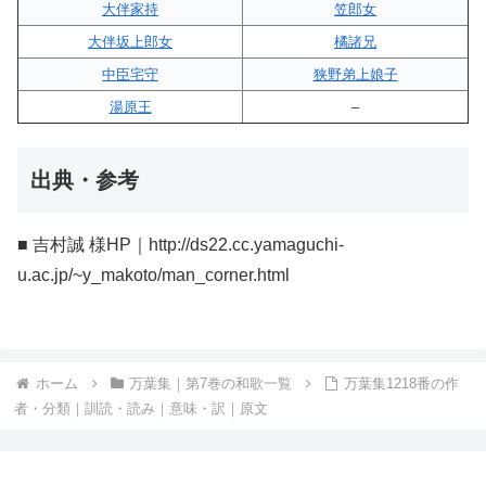
大伴家持
笠郎女
大伴坂上郎女
橘諸兄
中臣宅守
狭野弟上娘子
湯原王
–
出典・参考
■ 吉村誠 様HP｜http://ds22.cc.yamaguchi-
u.ac.jp/~y_makoto/man_corner.html
ホーム
万葉集｜第7巻の和歌一覧
万葉集1218番の作
者・分類｜訓読・読み｜意味・訳｜原文