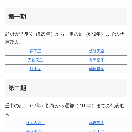
第一期
舒明天皇即位（629年）から壬申の乱（672年）までの代
表歌人。
額田王
舒明天皇
天智天皇
有間皇子
鏡王女
藤原鎌足
第二期
壬申の乱（672年）以降から遷都（710年）までの代表歌
人。
柿本人麻呂
高市黒人
長意吉麻呂
天武天皇