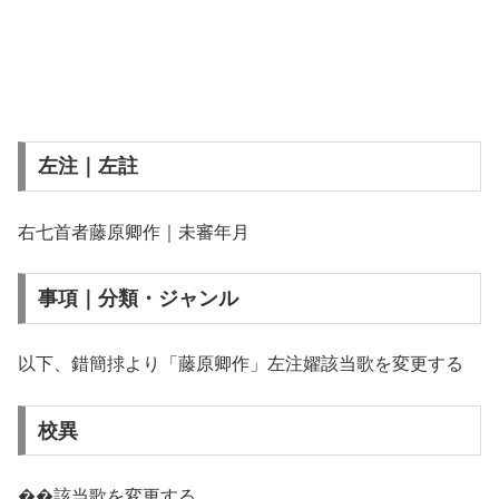
左注｜左註
右七首者藤原卿作｜未審年月
事項｜分類・ジャンル
以下、錯簡捄より「藤原卿作」左注嬥該当歌を変更する
校異
��該当歌を変更する